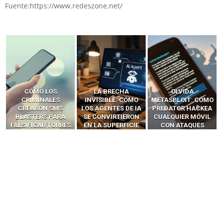
Fuente:https://www.redeszone.net/
LA BRECHA
OLVIDA
CÓMO LOS HACKERS
INVISIBLE: CÓMO
METASPLOIT: CÓMO
INTERCEPTAN OTPS
LOS AGENTES DE IA
PREDATOR HACKEA
Y LLAMADAS
SE CONVIRTIERON
CUALQUIER MÓVIL
MÓVILES SIN
EN LA SUPERFICIE
CON ATAQUES
‘HACKEAR’ — EL
DE ATAQUE MÁS
PUBLICITARIOS
INCREÍBLE PODER DE
PELIGROSA DE
CERO-CLIC
LOS SIM BOXES”
2025–2026