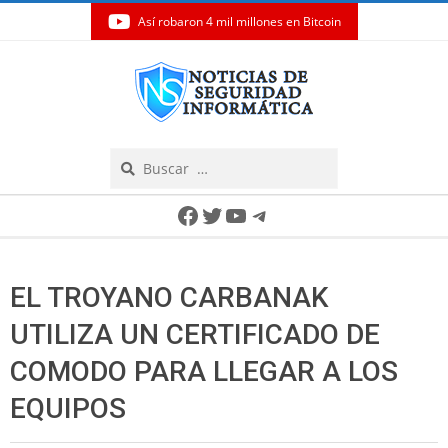
Así robaron 4 mil millones en Bitcoin
Skip
to
content
Search
Secondary
Facebook
Twitter
YouTube
Telegram
Navigation
Menu
EL TROYANO CARBANAK
UTILIZA UN CERTIFICADO DE
COMODO PARA LLEGAR A LOS
EQUIPOS