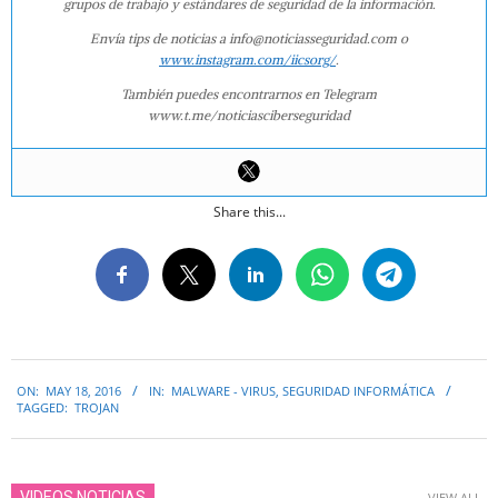
grupos de trabajo y estándares de seguridad de la información.
Envía tips de noticias a info@noticiasseguridad.com o
www.instagram.com/iicsorg/
.
También puedes encontrarnos en Telegram
www.t.me/noticiasciberseguridad
Share this...
2016-
ON:
MAY 18, 2016
IN:
MALWARE - VIRUS
,
SEGURIDAD INFORMÁTICA
05-
TAGGED:
TROJAN
18
VIDEOS NOTICIAS
VIEW ALL