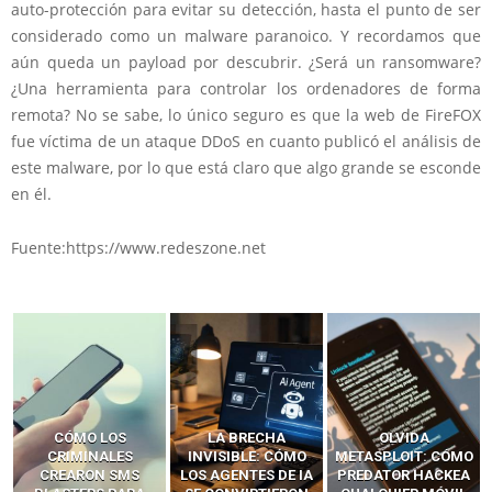
auto-protección para evitar su detección, hasta el punto de ser
considerado como un malware paranoico. Y recordamos que
aún queda un payload por descubrir. ¿Será un ransomware?
¿Una herramienta para controlar los ordenadores de forma
remota? No se sabe, lo único seguro es que la web de FireFOX
fue víctima de un ataque DDoS en cuanto publicó el análisis de
este malware, por lo que está claro que algo grande se esconde
en él.
Fuente:https://www.redeszone.net
LA BRECHA
OLVIDA
CÓMO LOS HACKERS
INVISIBLE: CÓMO
METASPLOIT: CÓMO
INTERCEPTAN OTPS
LOS AGENTES DE IA
PREDATOR HACKEA
Y LLAMADAS