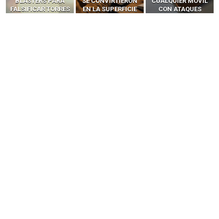
SE CONVIRTIERON
CUALQUIER MÓVIL
MÓVILES SIN
EN LA SUPERFICIE
CON ATAQUES
‘HACKEAR’ — EL
DE ATAQUE MÁS
PUBLICITARIOS
INCREÍBLE PODER DE
PELIGROSA DE
CERO-CLIC
LOS SIM BOXES”
2025–2026