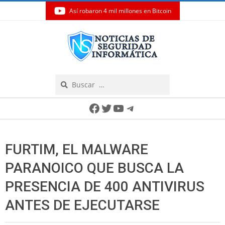
Así robaron 4 mil millones en Bitcoin
Skip
to
content
Search
Secondary
Facebook
Twitter
YouTube
Telegram
Navigation
Menu
FURTIM, EL MALWARE
PARANOICO QUE BUSCA LA
PRESENCIA DE 400 ANTIVIRUS
ANTES DE EJECUTARSE