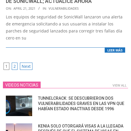
DE SONICWALL; ACTUALICE AHORA
2021-
ON:
APRIL 21, 2021
IN:
VULNERABILIDADES
04-
Los equipos de seguridad de SonicWall lanzaron una alerta
21
de emergencia solicitando a sus usuarios a instalar los
parches de seguridad lanzados para corregir tres fallas día
cero en su
LEER MÁS
POSTS
1
2
Next
PAGINATION
VIDEOS NOTICIAS
VIEW ALL
TUNNELCRACK: SE DESCUBRIERON DOS
VULNERABILIDADES GRAVES EN LAS VPN QUE
HABÍAN ESTADO INACTIVAS DESDE 1996
KENIA SOLO OTORGARÁ VISAS A LA LLEGADA