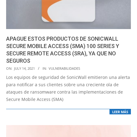
APAGUE ESTOS PRODUCTOS DE SONICWALL
SECURE MOBILE ACCESS (SMA) 100 SERIES Y
SECURE REMOTE ACCESS (SRA), YA QUE NO
SEGUROS
2021-
ON:
JULY 14, 2021
IN:
VULNERABILIDADES
07-
Los equipos de seguridad de SonicWall emitieron una alerta
14
para notificar a sus clientes sobre una creciente ola de
ataques de ransomware contra las implementaciones de
Secure Mobile Access (SMA)
LEER MÁS