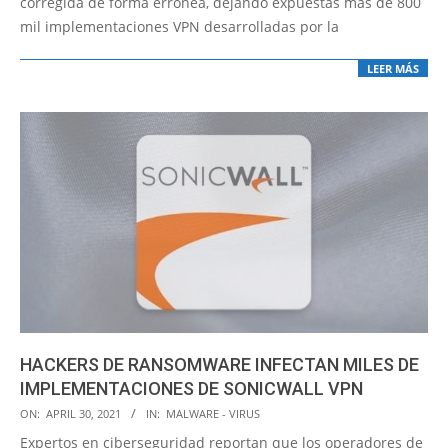
corregida de forma errónea, dejando expuestas más de 800
mil implementaciones VPN desarrolladas por la
LEER MÁS
HACKERS DE RANSOMWARE INFECTAN MILES DE
IMPLEMENTACIONES DE SONICWALL VPN
2021-
ON:
APRIL 30, 2021
IN:
MALWARE - VIRUS
04-
Expertos en ciberseguridad reportan que los operadores de