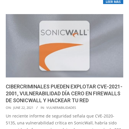
LEER MÁS
CIBERCRIMINALES PUEDEN EXPLOTAR CVE-2021-
2001, VULNERABILIDAD DÍA CERO EN FIREWALLS
DE SONICWALL Y HACKEAR TU RED
2021-
ON:
JUNE 22, 2021
IN:
VULNERABILIDADES
06-
Un reciente informe de seguridad señala que CVE-2020-
22
5135, una vulnerabilidad crítica en SonicWall, habría sido