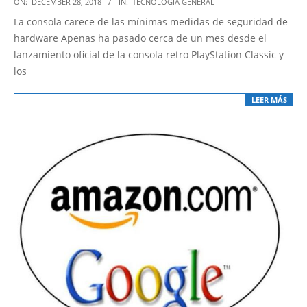
2018-
ON:
DECEMBER 28, 2018
IN:
TECNOLOGÍA GENERAL
12-
La consola carece de las mínimas medidas de seguridad de
28
hardware Apenas ha pasado cerca de un mes desde el
lanzamiento oficial de la consola retro PlayStation Classic y
los
LEER MÁS