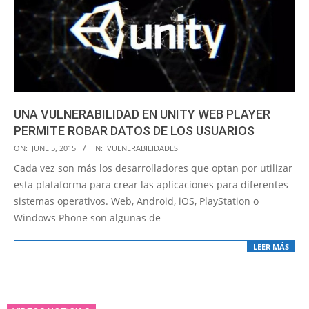
UNA VULNERABILIDAD EN UNITY WEB PLAYER
PERMITE ROBAR DATOS DE LOS USUARIOS
2015-
ON:
JUNE 5, 2015
IN:
VULNERABILIDADES
06-
Cada vez son más los desarrolladores que optan por utilizar
05
esta plataforma para crear las aplicaciones para diferentes
sistemas operativos. Web, Android, iOS, PlayStation o
Windows Phone son algunas de
LEER MÁS