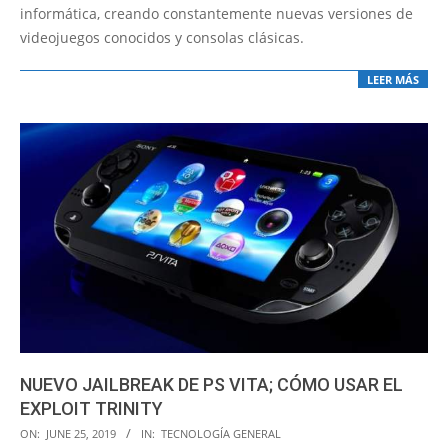
informática, creando constantemente nuevas versiones de
videojuegos conocidos y consolas clásicas.
LEER MÁS
NUEVO JAILBREAK DE PS VITA; CÓMO USAR EL
EXPLOIT TRINITY
2019-
ON:
JUNE 25, 2019
IN:
TECNOLOGÍA GENERAL