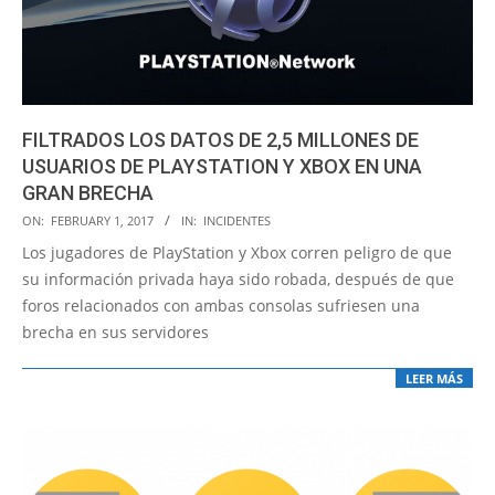
FILTRADOS LOS DATOS DE 2,5 MILLONES DE
USUARIOS DE PLAYSTATION Y XBOX EN UNA
GRAN BRECHA
2017-
ON:
FEBRUARY 1, 2017
IN:
INCIDENTES
02-
Los jugadores de PlayStation y Xbox corren peligro de que
01
su información privada haya sido robada, después de que
foros relacionados con ambas consolas sufriesen una
brecha en sus servidores
LEER MÁS