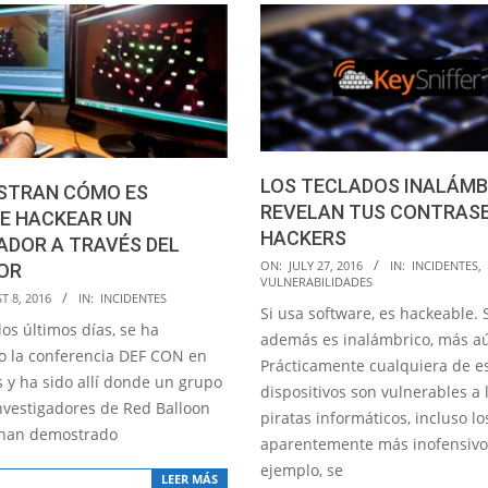
LOS TECLADOS INALÁMB
STRAN CÓMO ES
REVELAN TUS CONTRAS
E HACKEAR UN
HACKERS
ADOR A TRAVÉS DEL
2016-
ON:
JULY 27, 2016
IN:
INCIDENTES
,
OR
VULNERABILIDADES
07-
T 8, 2016
IN:
INCIDENTES
Si usa software, es hackeable. 
27
os últimos días, se ha
además es inalámbrico, más a
o la conferencia DEF CON en
Prácticamente cualquiera de e
s y ha sido allí donde un grupo
dispositivos son vulnerables a 
investigadores de Red Balloon
piratas informáticos, incluso lo
 han demostrado
aparentemente más inofensivo
ejemplo, se
LEER MÁS