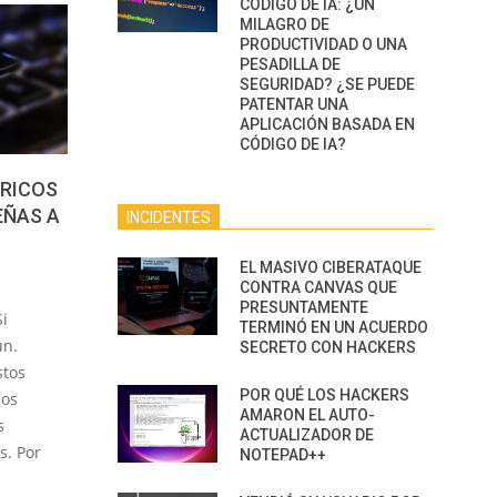
CÓDIGO DE IA: ¿UN
MILAGRO DE
PRODUCTIVIDAD O UNA
PESADILLA DE
SEGURIDAD? ¿SE PUEDE
PATENTAR UNA
APLICACIÓN BASADA EN
CÓDIGO DE IA?
RICOS
EÑAS A
INCIDENTES
EL MASIVO CIBERATAQUE
CONTRA CANVAS QUE
PRESUNTAMENTE
Si
TERMINÓ EN UN ACUERDO
ún.
SECRETO CON HACKERS
stos
POR QUÉ LOS HACKERS
los
AMARON EL AUTO-
s
ACTUALIZADOR DE
s. Por
NOTEPAD++