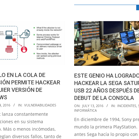
LO EN LA COLA DE
ESTE GENIO HA LOGRAD
SIÓN PERMITE HACKEAR
HACKEAR LA SEGA SATU
IER VERSIÓN DE
USB 22 AÑOS DESPUÉS D
WS
DEBUT DE LA CONSOLA
2016-
4, 2016
IN:
VULNERABILIDADES
ON:
JULY 13, 2016
IN:
INCIDENTES
,
INFORMÁTICA
07-
t lanza constantemente
En diciembre de 1994, Sony pr
13
aciones en su sistema
mundo la primera PlayStation.
o. Más o menos incómodas,
antes Sega hacía lo propio con
eglan diversos fallos, tanto de