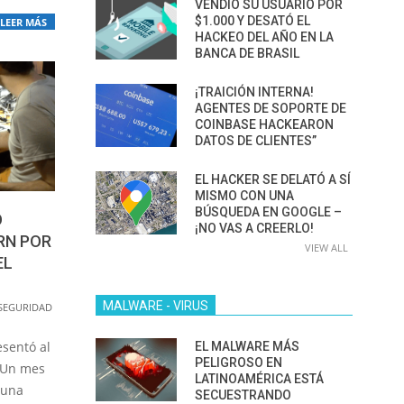
VENDIÓ SU USUARIO POR
$1.000 Y DESATÓ EL
LEER MÁS
HACKEO DEL AÑO EN LA
BANCA DE BRASIL
¡TRAICIÓN INTERNA!
AGENTES DE SOPORTE DE
COINBASE HACKEARON
DATOS DE CLIENTES”
EL HACKER SE DELATÓ A SÍ
MISMO CON UNA
BÚSQUEDA EN GOOGLE –
O
¡NO VAS A CREERLO!
RN POR
VIEW ALL
EL
MALWARE - VIRUS
SEGURIDAD
esentó al
EL MALWARE MÁS
PELIGROSO EN
 Un mes
LATINOAMÉRICA ESTÁ
 una
SECUESTRANDO