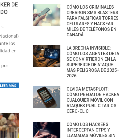
KER DE
CÓMO LOS CRIMINALES
IDO
CREARON SMS BLASTERS
PARA FALSIFICAR TORRES
CELULARES Y HACKEAR
ES
MILES DE TELÉFONOS EN
CANADÁ
Nacional)
ante los
LA BRECHA INVISIBLE:
lidad en
CÓMO LOS AGENTES DE IA
SE CONVIRTIERON EN LA
SUPERFICIE DE ATAQUE
 por
MÁS PELIGROSA DE 2025–
2026
LEER MÁS
OLVIDA METASPLOIT:
CÓMO PREDATOR HACKEA
CUALQUIER MÓVIL CON
ATAQUES PUBLICITARIOS
CERO-CLIC
CÓMO LOS HACKERS
INTERCEPTAN OTPS Y
LLAMADAS MÓVILES SIN