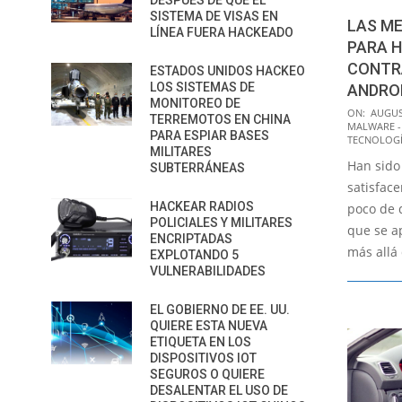
DESPUÉS DE QUE EL
SISTEMA DE VISAS EN
LAS ME
LÍNEA FUERA HACKEADO
PARA 
CONTRA
ESTADOS UNIDOS HACKEO
LOS SISTEMAS DE
ANDRO
MONITOREO DE
2016-
ON:
AUGUS
TERREMOTOS EN CHINA
MALWARE -
08-
PARA ESPIAR BASES
TECNOLOGÍ
MILITARES
27
Han sido
SUBTERRÁNEAS
satisface
HACKEAR RADIOS
poco de 
POLICIALES Y MILITARES
que se ap
ENCRIPTADAS
más allá
EXPLOTANDO 5
VULNERABILIDADES
EL GOBIERNO DE EE. UU.
QUIERE ESTA NUEVA
ETIQUETA EN LOS
DISPOSITIVOS IOT
SEGUROS O QUIERE
DESALENTAR EL USO DE