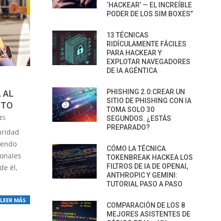
‘HACKEAR’ — EL INCREÍBLE
PODER DE LOS SIM BOXES”
13 TÉCNICAS
RIDÍCULAMENTE FÁCILES
PARA HACKEAR Y
EXPLOTAR NAVEGADORES
DE IA AGÉNTICA
PHISHING 2.0:CREAR UN
 AL
SITIO DE PHISHING CON IA
OTO
TOMA SOLO 30
ES
SEGUNDOS. ¿ESTÁS
PREPARADO?
uridad
siendo
CÓMO LA TÉCNICA
ronales
TOKENBREAK HACKEA LOS
FILTROS DE IA DE OPENAI,
de él,
ANTHROPIC Y GEMINI:
TUTORIAL PASO A PASO
LEER MÁS
COMPARACIÓN DE LOS 8
MEJORES ASISTENTES DE