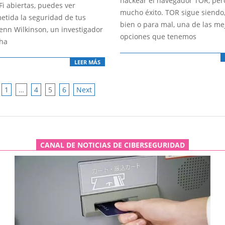
hackear el navegador TOR, per
Fi abiertas, puedes ver
mucho éxito. TOR sigue siendo
tida la seguridad de tus
bien o para mal, una de las me
lenn Wilkinson, un investigador
opciones que tenemos
 ha
LEER MÁS
1
…
4
5
6
Next
ATION
CANAL DE NOTICIAS DE CIBERSEGURIDAD