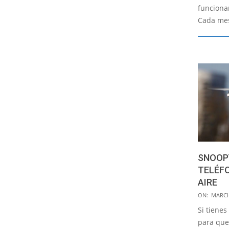
funciona
Cada mes
SNOOPY
TELÉFO
AIRE
2016-
ON:
MARCH
03-
Si tiene
12
para que