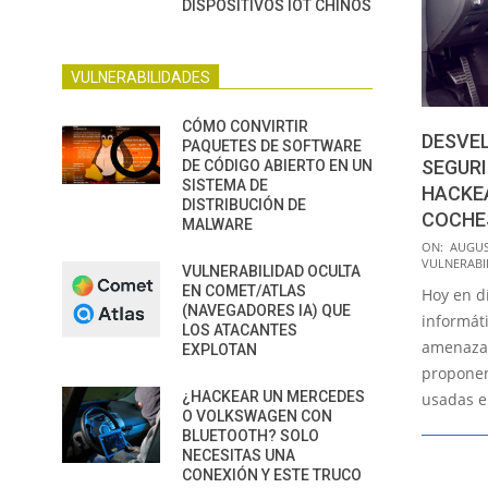
DISPOSITIVOS IOT CHINOS
VULNERABILIDADES
CÓMO CONVIRTIR
DESVEL
PAQUETES DE SOFTWARE
SEGURI
DE CÓDIGO ABIERTO EN UN
SISTEMA DE
HACKEA
DISTRIBUCIÓN DE
COCHE
MALWARE
2016-
ON:
AUGUS
VULNERABI
08-
VULNERABILIDAD OCULTA
EN COMET/ATLAS
Hoy en d
12
(NAVEGADORES IA) QUE
informát
LOS ATACANTES
amenaza 
EXPLOTAN
proponen
¿HACKEAR UN MERCEDES
usadas en
O VOLKSWAGEN CON
BLUETOOTH? SOLO
NECESITAS UNA
CONEXIÓN Y ESTE TRUCO