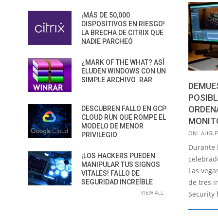
¡MÁS DE 50,000
DISPOSITIVOS EN RIESGO!
LA BRECHA DE CITRIX QUE
NADIE PARCHEÓ
¿MARK OF THE WHAT? ASÍ
ELUDEN WINDOWS CON UN
SIMPLE ARCHIVO .RAR
DEMUE
POSIBL
ORDEN
DESCUBREN FALLO EN GCP
CLOUD RUN QUE ROMPE EL
MONIT
MODELO DE MENOR
2016-
ON:
AUGUS
PRIVILEGIO
08-
Durante l
08
¡LOS HACKERS PUEDEN
celebrad
MANIPULAR TUS SIGNOS
Las vega
VITALES! FALLO DE
de tres 
SEGURIDAD INCREÍBLE
VIEW ALL
Security