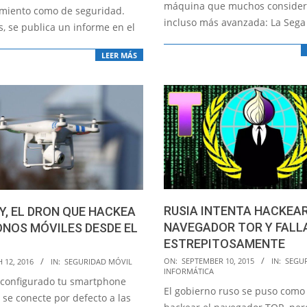
máquina que muchos conside
miento como de seguridad.
incluso más avanzada: La Sega
, se publica un informe en el
LEER MÁS
RUSIA INTENTA HACKEAR
, EL DRON QUE HACKEA
NAVEGADOR TOR Y FALL
NOS MÓVILES DESDE EL
ESTREPITOSAMENTE
2015-
ON:
SEPTEMBER 10, 2015
IN:
SEGU
 12, 2016
IN:
SEGURIDAD MÓVIL
INFORMÁTICA
09-
s configurado tu smartphone
El gobierno ruso se puso como 
10
 se conecte por defecto a las