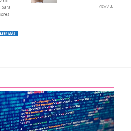
o sin
VIEW ALL
, para
jores
LEER MÁS