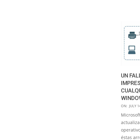
UN FAL
IMPRE
CUALQU
WINDO
2016-
ON:
JULY 1
07-
Microsof
14
actualiz
operativ
éstas arr