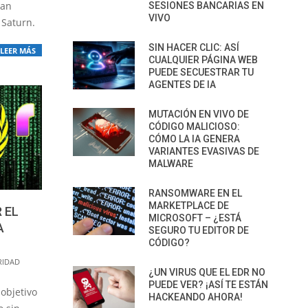
ran
SESIONES BANCARIAS EN
VIVO
 Saturn.
SIN HACER CLIC: ASÍ
LEER MÁS
CUALQUIER PÁGINA WEB
PUEDE SECUESTRAR TU
AGENTES DE IA
MUTACIÓN EN VIVO DE
CÓDIGO MALICIOSO:
CÓMO LA IA GENERA
VARIANTES EVASIVAS DE
MALWARE
RANSOMWARE EN EL
MARKETPLACE DE
 EL
MICROSOFT – ¿ESTÁ
A
SEGURO TU EDITOR DE
CÓDIGO?
RIDAD
¿UN VIRUS QUE EL EDR NO
PUEDE VER? ¡ASÍ TE ESTÁN
objetivo
HACKEANDO AHORA!