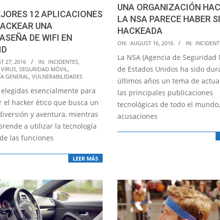
UNA ORGANIZACIÓN HAC
JORES 12 APLICACIONES
LA NSA PARECE HABER S
HACKEAR UNA
HACKEADA
SEÑA DE WIFI EN
2016-
ON:
AUGUST 16, 2016
IN:
INCIDENT
ID
08-
La NSA (Agencia de Seguridad 
T 27, 2016
IN:
INCIDENTES
,
16
de Estados Unidos ha sido dur
 VIRUS
,
SEGURIDAD MÓVIL
,
A GENERAL
,
VULNERABILIDADES
últimos años un tema de actua
 elegidas esencialmente para
las principales publicaciones
r el hacker ético que busca un
tecnológicas de todo el mundo,
diversión y aventura, mientras
acusaciones
rende a utilizar la tecnología
 de las funciones
LEER MÁS