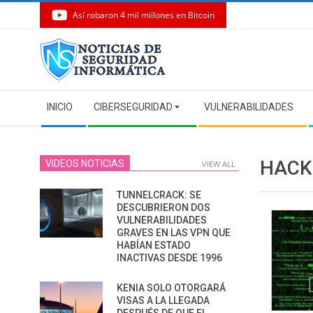
Así robaron 4 mil millones en Bitcoin
Skip
to
content
Secondary
INICIO
CIBERSEGURIDAD
VULNERABILIDADES
Navigation
Menu
HACK
VIDEOS NOTICIAS
VIEW ALL
TUNNELCRACK: SE
DESCUBRIERON DOS
VULNERABILIDADES
GRAVES EN LAS VPN QUE
HABÍAN ESTADO
INACTIVAS DESDE 1996
KENIA SOLO OTORGARÁ
VISAS A LA LLEGADA