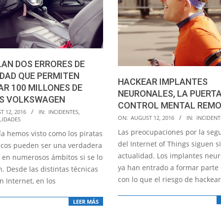
AN DOS ERRORES DE
DAD QUE PERMITEN
HACKEAR IMPLANTES
R 100 MILLONES DE
NEURONALES, LA PUERTA
S VOLKSWAGEN
CONTROL MENTAL REM
T 12, 2016
IN:
INCIDENTES
,
2016-
ON:
AUGUST 12, 2016
IN:
INCIDENT
LIDADES
08-
Las preocupaciones por la seg
ía hemos visto como los piratas
12
del Internet of Things siguen 
icos pueden ser una verdadera
actualidad. Los implantes neu
en numerosos ámbitos si se lo
ya han entrado a formar parte 
. Desde las distintas técnicas
con lo que el riesgo de hackear
 Internet, en los
LEER MÁS