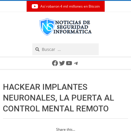
Así robaron 4 mil millones en Bitcoin
Skip
to
content
Search
Secondary
Facebook
Twitter
YouTube
Telegram
Navigation
Menu
HACKEAR IMPLANTES
NEURONALES, LA PUERTA AL
CONTROL MENTAL REMOTO
Share this...