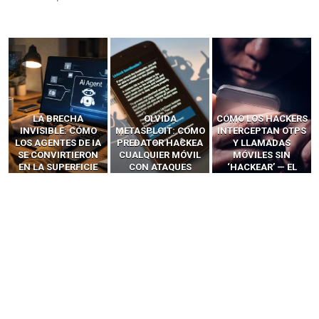
LA BRECHA
OLVIDA
CÓMO LOS HACKERS
INVISIBLE: CÓMO
METASPLOIT: CÓMO
INTERCEPTAN OTPS
LOS AGENTES DE IA
PREDATOR HACKEA
Y LLAMADAS
SE CONVIRTIERON
CUALQUIER MÓVIL
MÓVILES SIN
EN LA SUPERFICIE
CON ATAQUES
‘HACKEAR’ — EL
DE ATAQUE MÁS
PUBLICITARIOS
INCREÍBLE PODER DE
PELIGROSA DE
CERO-CLIC
LOS SIM BOXES”
2025–2026