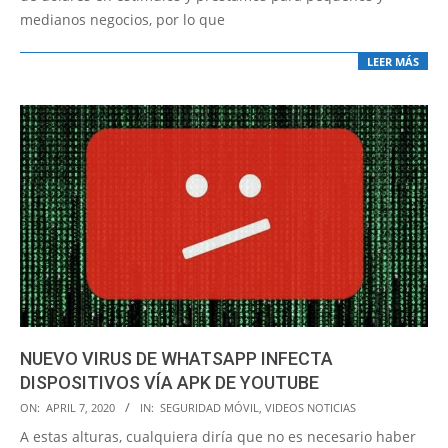
medianos negocios, por lo que
LEER MÁS
NUEVO VIRUS DE WHATSAPP INFECTA
DISPOSITIVOS VÍA APK DE YOUTUBE
2020-
ON:
APRIL 7, 2020
IN:
SEGURIDAD MÓVIL
,
VIDEOS NOTICIAS
04-
A estas alturas, cualquiera diría que no es necesario haber