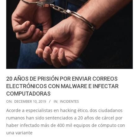
20 AÑOS DE PRISIÓN POR ENVIAR CORREOS
ELECTRÓNICOS CON MALWARE E INFECTAR
COMPUTADORAS
2019-
ON:
DECEMBER 10, 2019
IN:
INCIDENTES
12-
Acorde a especialistas en hacking ético, dos ciudadanos
10
rumanos han sido sentenciados a 20 años de cárcel por
haber infectado más de 400 mil equipos de cómputo con
una variante