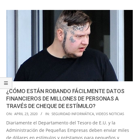
¿CÓMO ESTÁN ROBANDO FÁCILMENTE DATOS
FINANCIEROS DE MILLONES DE PERSONAS A
TRAVÉS DE CHEQUE DE ESTÍMULO?
2020-
ON:
APRIL 23, 2020
IN:
SEGURIDAD INFORMÁTICA
,
VIDEOS NOTICIAS
04-
Diariamente el Departamento del Tesoro de E.U. y la
23
Administración de Pequeñas Empresas deben enviar miles
de dólares en estímulos y préstamos para pequeños y