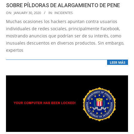
SOBRE PÍLDORAS DE ALARGAMIENTO DE PENE
2020-
ON:
JANUARY 30, 2020
IN:
INCIDENTES
01-
Muchas ocasiones los hackers apuntan contra usuarios
30
individuales de redes sociales, principalmente Facebook,
mostrando anuncios que podrían ser de su interés, como
inusuales descuentos en diversos productos. Sin embargo,
expertos
LEER MÁS