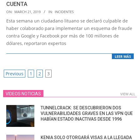
CUENTA
2019-
ON:
MARCH 21, 2019
IN:
INCIDENTES
03-
Esta semana un ciudadano lituano se declaró culpable de
21
haber colaborado para implementar un esquema de fraude
contra Google y Facebook por más de 100 millones de
dólares, reportaron expertos
LEER MÁS
POSTS
Previous
1
2
3
PAGINATION
VIDEOS NOTICIAS
VIEW ALL
TUNNELCRACK: SE DESCUBRIERON DOS
VULNERABILIDADES GRAVES EN LAS VPN QUE
HABÍAN ESTADO INACTIVAS DESDE 1996
KENIA SOLO OTORGARÁ VISAS A LA LLEGADA