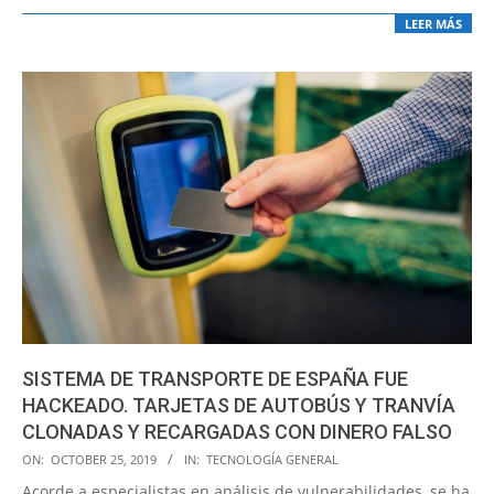
LEER MÁS
SISTEMA DE TRANSPORTE DE ESPAÑA FUE
HACKEADO. TARJETAS DE AUTOBÚS Y TRANVÍA
CLONADAS Y RECARGADAS CON DINERO FALSO
2019-
ON:
OCTOBER 25, 2019
IN:
TECNOLOGÍA GENERAL
10-
Acorde a especialistas en análisis de vulnerabilidades, se ha