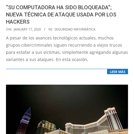
“SU COMPUTADORA HA SIDO BLOQUEADA”;
NUEVA TÉCNICA DE ATAQUE USADA POR LOS
HACKERS
2020-
ON:
JANUARY 17, 2020
IN:
SEGURIDAD INFORMÁTICA
01-
A pesar de los avances tecnológicos actuales, muchos
17
grupos cibercriminales siguen recurriendo a viejos trucos
para estafar a sus víctimas, simplemente agregando algunas
variantes a sus ataques. En esta ocasión,
LEER MÁS