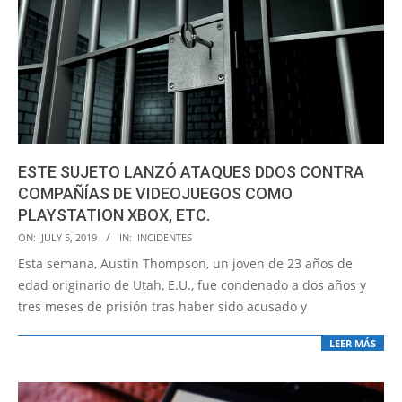
ESTE SUJETO LANZÓ ATAQUES DDOS CONTRA
COMPAÑÍAS DE VIDEOJUEGOS COMO
PLAYSTATION XBOX, ETC.
2019-
ON:
JULY 5, 2019
IN:
INCIDENTES
07-
Esta semana, Austin Thompson, un joven de 23 años de
05
edad originario de Utah, E.U., fue condenado a dos años y
tres meses de prisión tras haber sido acusado y
LEER MÁS