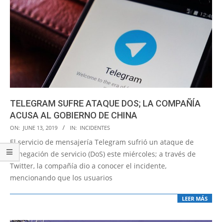
TELEGRAM SUFRE ATAQUE DOS; LA COMPAÑÍA
ACUSA AL GOBIERNO DE CHINA
2019-
ON:
JUNE 13, 2019
IN:
INCIDENTES
06-
El servicio de mensajería Telegram sufrió un ataque de
13
denegación de servicio (DoS) este miércoles; a través de
Twitter, la compañía dio a conocer el incidente,
mencionando que los usuarios
LEER MÁS