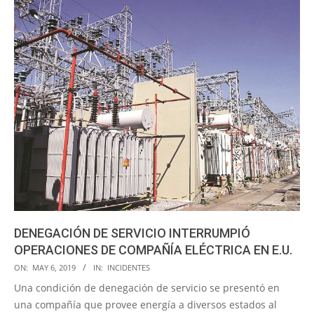
DENEGACIÓN DE SERVICIO INTERRUMPIÓ
OPERACIONES DE COMPAÑÍA ELÉCTRICA EN E.U.
2019-
ON:
MAY 6, 2019
IN:
INCIDENTES
05-
Una condición de denegación de servicio se presentó en
06
una compañía que provee energía a diversos estados al