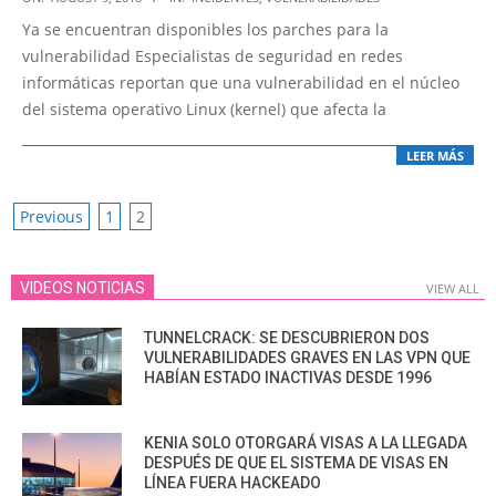
08-
Ya se encuentran disponibles los parches para la
09
vulnerabilidad Especialistas de seguridad en redes
informáticas reportan que una vulnerabilidad en el núcleo
del sistema operativo Linux (kernel) que afecta la
LEER MÁS
POSTS
Previous
1
2
PAGINATION
VIDEOS NOTICIAS
VIEW ALL
TUNNELCRACK: SE DESCUBRIERON DOS
VULNERABILIDADES GRAVES EN LAS VPN QUE
HABÍAN ESTADO INACTIVAS DESDE 1996
KENIA SOLO OTORGARÁ VISAS A LA LLEGADA
DESPUÉS DE QUE EL SISTEMA DE VISAS EN
LÍNEA FUERA HACKEADO