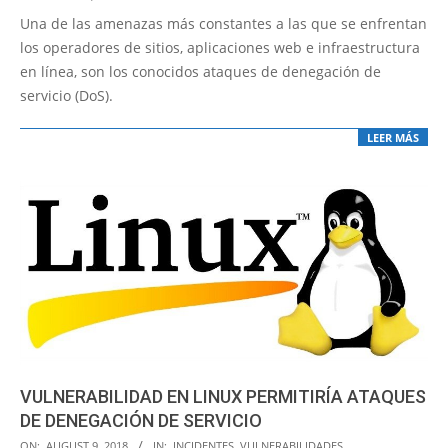
04-
Una de las amenazas más constantes a las que se enfrentan
24
los operadores de sitios, aplicaciones web e infraestructura
en línea, son los conocidos ataques de denegación de
servicio (DoS).
LEER MÁS
VULNERABILIDAD EN LINUX PERMITIRÍA ATAQUES
DE DENEGACIÓN DE SERVICIO
2018-
ON:
AUGUST 9, 2018
IN:
INCIDENTES
,
VULNERABILIDADES