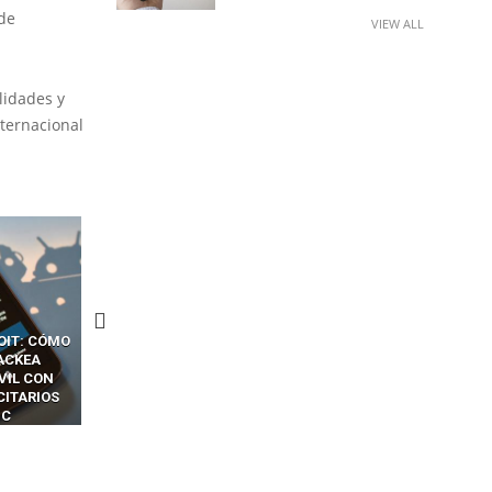
de
VIEW ALL
lidades y
nternacional
CKERS
13 TÉCNICAS
CÓMO LOS HACKERS
OTPS Y
RIDÍCULAMENTE FÁCILES
MANIPULAN GITHUB
LES SIN
PARA HACKEAR Y EXPLOTAR
COPILOT DENTRO DE VS C
INCREÍBLE
NAVEGADORES DE IA
IM BOXES”
AGÉNTICA