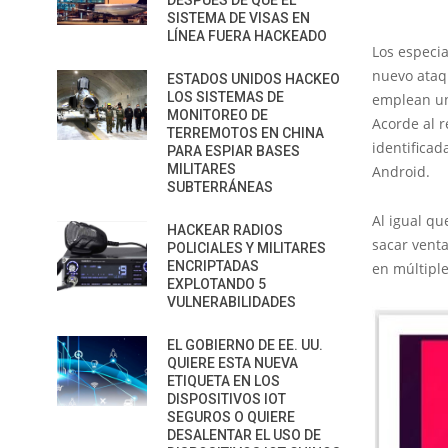
DESPUÉS DE QUE EL
SISTEMA DE VISAS EN
LÍNEA FUERA HACKEADO
Los especia
nuevo ataq
ESTADOS UNIDOS HACKEO
LOS SISTEMAS DE
emplean un
MONITOREO DE
Acorde al r
TERREMOTOS EN CHINA
identifica
PARA ESPIAR BASES
MILITARES
Android.
SUBTERRÁNEAS
Al igual qu
HACKEAR RADIOS
sacar vent
POLICIALES Y MILITARES
ENCRIPTADAS
en múltipl
EXPLOTANDO 5
VULNERABILIDADES
EL GOBIERNO DE EE. UU.
QUIERE ESTA NUEVA
ETIQUETA EN LOS
DISPOSITIVOS IOT
SEGUROS O QUIERE
DESALENTAR EL USO DE