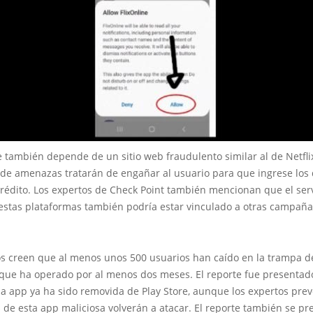
 también depende de un sitio web fraudulento similar al de Netfli
 de amenazas tratarán de engañar al usuario para que ingrese los
crédito. Los expertos de Check Point también mencionan que el se
estas plataformas también podría estar vinculado a otras campaña
os creen que al menos unos 500 usuarios han caído en la trampa d
 que ha operado por al menos dos meses. El reporte fue presentad
la app ya ha sido removida de Play Store, aunque los expertos pre
de esta app maliciosa volverán a atacar. El reporte también se pr