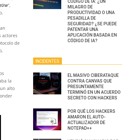
CÓDIGO DE IA: ¿UN
mzUw
“,
MILAGRO DE
o.
PRODUCTIVIDAD O UNA
PESADILLA DE
SEGURIDAD? ¿SE PUEDE
ían
PATENTAR UNA
s actores
APLICACIÓN BASADA EN
CÓDIGO DE IA?
tocolo de
o,
INCIDENTES
os
EL MASIVO CIBERATAQUE
aba la
CONTRA CANVAS QUE
PRESUNTAMENTE
un alto
TERMINÓ EN UN ACUERDO
ponder
SECRETO CON HACKERS
POR QUÉ LOS HACKERS
AMARON EL AUTO-
ACTUALIZADOR DE
NOTEPAD++