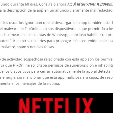
mundo durante 60 días. Consígalo ahora AQUÍ
https://bit(.)Ly/3bD
 la descripción de la app en un anuncio claramente mal redactad
e, los usuarios ignoraban que al descargar esta app también estar
el malware de FlixOnline en sus dispositivos, lo que permitiría a lo
s husmear en sus cuentas de WhatsApp e incluso habilitar un pro
automática a otros usuarios para propagar más contenido malicios
malware, spam y noticias falsas.
o de actividad sospechosa relacionada con esta app son los permis
, ya que FlixOnline solicitaba permisos de superposición e inhabilit
e los dispositivos para cerrar automáticamente la app al detectar 
 energía, sin mencionar que esta app maliciosa era capaz de res
mente a los mensajes de la víctima.