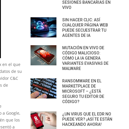
SESIONES BANCARIAS EN
VIVO
SIN HACER CLIC: ASÍ
CUALQUIER PÁGINA WEB
PUEDE SECUESTRAR TU
AGENTES DE IA
MUTACIÓN EN VIVO DE
CÓDIGO MALICIOSO:
CÓMO LA IA GENERA
VARIANTES EVASIVAS DE
x en el que
MALWARE
 datos de su
rvidor C&C
RANSOMWARE EN EL
s de
MARKETPLACE DE
MICROSOFT – ¿ESTÁ
SEGURO TU EDITOR DE
CÓDIGO?
e
o a Google,
¿UN VIRUS QUE EL EDR NO
PUEDE VER? ¡ASÍ TE ESTÁN
vén que los
HACKEANDO AHORA!
esentó a