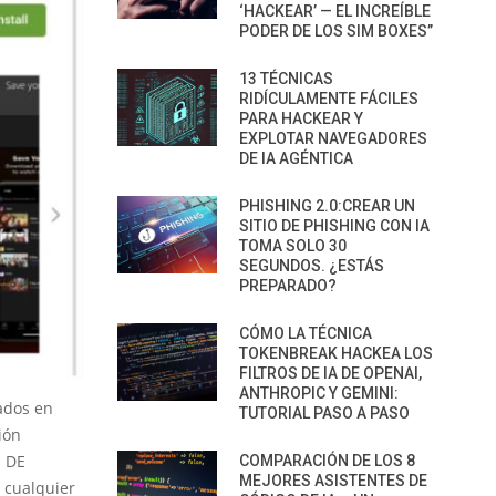
‘HACKEAR’ — EL INCREÍBLE
PODER DE LOS SIM BOXES”
13 TÉCNICAS
RIDÍCULAMENTE FÁCILES
PARA HACKEAR Y
EXPLOTAR NAVEGADORES
DE IA AGÉNTICA
PHISHING 2.0:CREAR UN
SITIO DE PHISHING CON IA
TOMA SOLO 30
SEGUNDOS. ¿ESTÁS
PREPARADO?
CÓMO LA TÉCNICA
TOKENBREAK HACKEA LOS
FILTROS DE IA DE OPENAI,
ANTHROPIC Y GEMINI:
ados en
TUTORIAL PASO A PASO
ión
O DE
COMPARACIÓN DE LOS 8
MEJORES ASISTENTES DE
 cualquier