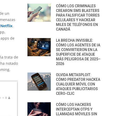
CÓMO LOS CRIMINALES
CREARON SMS BLASTERS
 de un
PARA FALSIFICAR TORRES
 amenazas
CELULARES Y HACKEAR
MILES DE TELÉFONOS EN
e
Netflix
.
CANADÁ
pp,
a apps de
LA BRECHA INVISIBLE:
CÓMO LOS AGENTES DE IA
SE CONVIRTIERON EN LA
SUPERFICIE DE ATAQUE
ña trata de
MÁS PELIGROSA DE 2025–
 ha notado
2026
aming.
OLVIDA METASPLOIT:
CÓMO PREDATOR HACKEA
CUALQUIER MÓVIL CON
ATAQUES PUBLICITARIOS
CERO-CLIC
CÓMO LOS HACKERS
INTERCEPTAN OTPS Y
LLAMADAS MÓVILES SIN