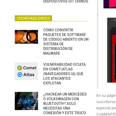
DISPOSITIVOS IOT CHINOS
VULNERABILIDADES
CÓMO CONVIRTIR
PAQUETES DE SOFTWARE
DE CÓDIGO ABIERTO EN UN
SISTEMA DE
DISTRIBUCIÓN DE
MALWARE
VULNERABILIDAD OCULTA
EN COMET/ATLAS
(NAVEGADORES IA) QUE
LOS ATACANTES
EXPLOTAN
¿HACKEAR UN MERCEDES
En su págin
O VOLKSWAGEN CON
suscribirs
BLUETOOTH? SOLO
especial p
NECESITAS UNA
CONEXIÓN Y ESTE TRUCO
CUARENTENA