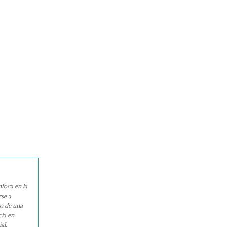
nfoca en la
rse a
ro de una
cia en
al.