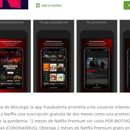
a de descarga, la app fraudulenta prometía a los usuarios interes
e a Netflix una suscripción gratuita de dos meses como una promoc
or la pandemia: “2 meses de Netflix Premium sin costo POR MOTIV
 (CORONAVIRUS). Obtenga 2 meses de Netflix Premium gratis en