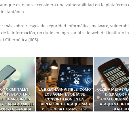
aunque esto no se considera una vulnerabilidad en la plataforma 
 instantánea.
er más sobre riesgos de seguridad informática, malware, vulnerabi
 de la información, no dude en ingresar al sitio web del Instituto I
d Cibernética (IICS).
 INVISIBLE: CÓMO
OLVIDA METASPLOIT: CÓMO
CÓMO LOS HA
ENTES DE IA SE
PREDATOR HACKEA
INTERCEPTAN 
RTIERON EN LA
CUALQUIER MÓVIL CON
LLAMADAS MÓVI
IE DE ATAQUE MÁS
ATAQUES PUBLICITARIOS
‘HACKEAR’ — EL 
SA DE 2025–2026
CERO-CLIC
PODER DE LOS S