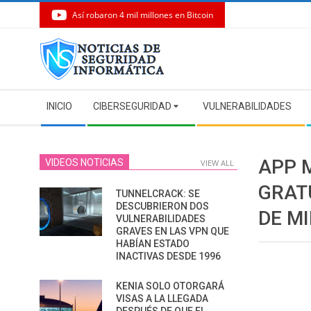
Así robaron 4 mil millones en Bitcoin
Skip
to
content
Secondary
INICIO
CIBERSEGURIDAD
VULNERABILIDADES
Navigation
Menu
APP 
VIDEOS NOTICIAS
VIEW ALL
GRAT
TUNNELCRACK: SE
DESCUBRIERON DOS
DE M
VULNERABILIDADES
GRAVES EN LAS VPN QUE
HABÍAN ESTADO
INACTIVAS DESDE 1996
KENIA SOLO OTORGARÁ
VISAS A LA LLEGADA