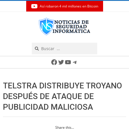
Así robaron 4 mil millones en Bitcoin
Skip
to
content
Search
Secondary
Facebook
Twitter
YouTube
Telegram
Navigation
Menu
TELSTRA DISTRIBUYE TROYANO
DESPUÉS DE ATAQUE DE
PUBLICIDAD MALICIOSA
Share this...