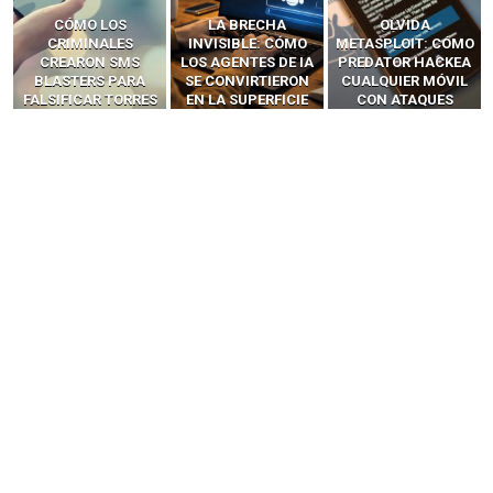
LA BRECHA
OLVIDA
CÓMO LOS HACKERS
INVISIBLE: CÓMO
METASPLOIT: CÓMO
INTERCEPTAN OTPS
LOS AGENTES DE IA
PREDATOR HACKEA
Y LLAMADAS
SE CONVIRTIERON
CUALQUIER MÓVIL
MÓVILES SIN
EN LA SUPERFICIE
CON ATAQUES
‘HACKEAR’ — EL
DE ATAQUE MÁS
PUBLICITARIOS
INCREÍBLE PODER DE
PELIGROSA DE
CERO-CLIC
LOS SIM BOXES”
2025–2026