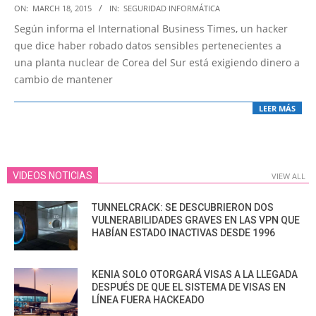
2015-
ON:
MARCH 18, 2015
IN:
SEGURIDAD INFORMÁTICA
03-
Según informa el International Business Times, un hacker
18
que dice haber robado datos sensibles pertenecientes a
una planta nuclear de Corea del Sur está exigiendo dinero a
cambio de mantener
LEER MÁS
VIDEOS NOTICIAS
VIEW ALL
TUNNELCRACK: SE DESCUBRIERON DOS
VULNERABILIDADES GRAVES EN LAS VPN QUE
HABÍAN ESTADO INACTIVAS DESDE 1996
KENIA SOLO OTORGARÁ VISAS A LA LLEGADA
DESPUÉS DE QUE EL SISTEMA DE VISAS EN
LÍNEA FUERA HACKEADO