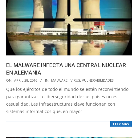
EL MALWARE INFECTA UNA CENTRAL NUCLEAR
EN ALEMANIA
2016-
ON:
APRIL 28, 2016
IN:
MALWARE - VIRUS
,
VULNERABILIDADES
04-
Que los ejércitos de todo el mundo se estén reconvirtiendo
28
para garantizar la ciberseguridad de sus países no es
casualidad. Las infraestructuras clave funcionan con
sistemas informáticos que, en mayor
LEER MÁS