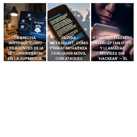
LA BRECHA
OLVIDA
CÓMO LOS HACKERS
INVISIBLE: CÓMO
METASPLOIT: CÓMO
INTERCEPTAN OTPS
LOS AGENTES DE IA
PREDATOR HACKEA
Y LLAMADAS
SE CONVIRTIERON
CUALQUIER MÓVIL
MÓVILES SIN
EN LA SUPERFICIE
CON ATAQUES
‘HACKEAR’ — EL
DE ATAQUE MÁS
PUBLICITARIOS
INCREÍBLE PODER DE
PELIGROSA DE
CERO-CLIC
LOS SIM BOXES”
2025–2026