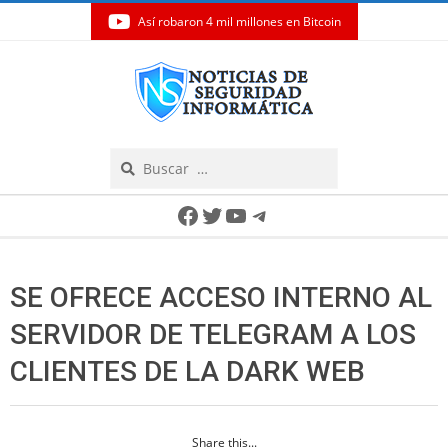
Así robaron 4 mil millones en Bitcoin
Skip
to
content
Search
Secondary
Facebook
Twitter
YouTube
Telegram
Navigation
Menu
SE OFRECE ACCESO INTERNO AL
SERVIDOR DE TELEGRAM A LOS
CLIENTES DE LA DARK WEB
Share this...