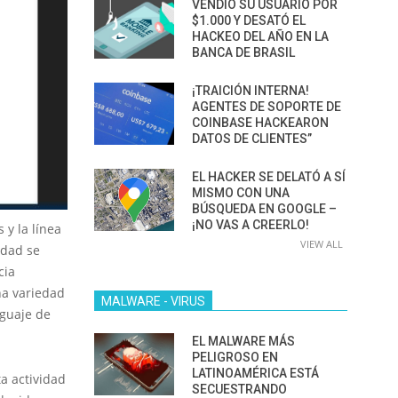
VENDIÓ SU USUARIO POR
$1.000 Y DESATÓ EL
HACKEO DEL AÑO EN LA
BANCA DE BRASIL
¡TRAICIÓN INTERNA!
AGENTES DE SOPORTE DE
COINBASE HACKEARON
DATOS DE CLIENTES”
EL HACKER SE DELATÓ A SÍ
MISMO CON UNA
BÚSQUEDA EN GOOGLE –
¡NO VAS A CREERLO!
 y la línea
VIEW ALL
idad se
cia
na variedad
MALWARE - VIRUS
nguaje de
EL MALWARE MÁS
PELIGROSO EN
LATINOAMÉRICA ESTÁ
a actividad
SECUESTRANDO