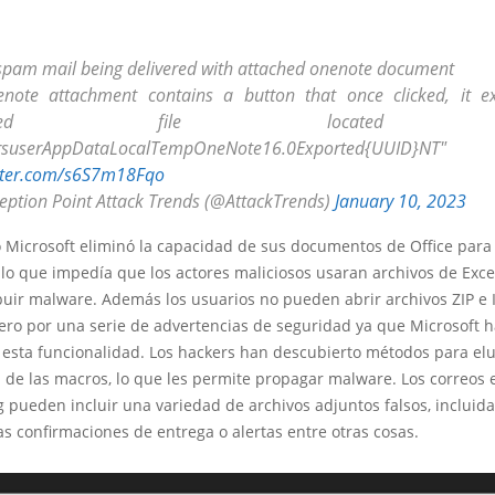
spam mail being delivered with attached onenote document
note attachment contains a button that once clicked, it e
ported file located 
ersuserAppDataLocalTempOneNote16.0Exported{UUID}NT"
itter.com/s6S7m18Fqo
eption Point Attack Trends (@AttackTrends)
January 10, 2023
o Microsoft eliminó la capacidad de sus documentos de Office para
lo que impedía que los actores maliciosos usaran archivos de Exce
buir malware. Además los usuarios no pueden abrir archivos ZIP e 
ero por una serie de advertencias de seguridad ya que Microsoft 
 esta funcionalidad. Los hackers han descubierto métodos para elu
 de las macros, lo que les permite propagar malware. Los correos 
 pueden incluir una variedad de archivos adjuntos falsos, incluida
s confirmaciones de entrega o alertas entre otras cosas.