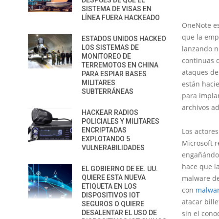
DESPUÉS DE QUE EL
SISTEMA DE VISAS EN
LÍNEA FUERA HACKEADO
OneNote es
que la emp
ESTADOS UNIDOS HACKEO
LOS SISTEMAS DE
lanzando n
MONITOREO DE
continuas d
TERREMOTOS EN CHINA
ataques de 
PARA ESPIAR BASES
MILITARES
están haci
SUBTERRÁNEAS
para impla
archivos ad
HACKEAR RADIOS
POLICIALES Y MILITARES
ENCRIPTADAS
Los actore
EXPLOTANDO 5
Microsoft 
VULNERABILIDADES
engañándol
hace que l
EL GOBIERNO DE EE. UU.
QUIERE ESTA NUEVA
malware de
ETIQUETA EN LOS
con
malwa
DISPOSITIVOS IOT
atacar bill
SEGUROS O QUIERE
DESALENTAR EL USO DE
sin el cono