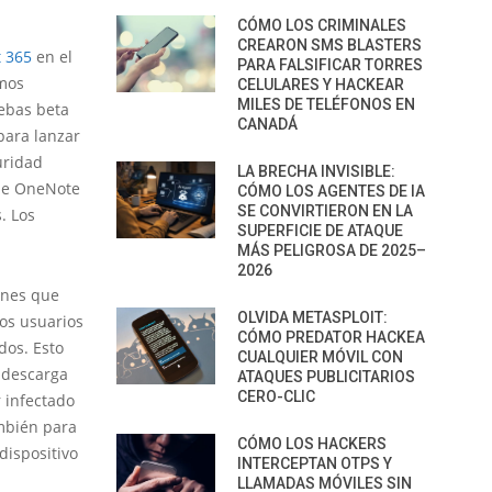
CÓMO LOS CRIMINALES
CREARON SMS BLASTERS
t 365
en el
PARA FALSIFICAR TORRES
amos
CELULARES Y HACKEAR
MILES DE TELÉFONOS EN
ebas beta
CANADÁ
para lanzar
uridad
LA BRECHA INVISIBLE:
 de OneNote
CÓMO LOS AGENTES DE IA
SE CONVIRTIERON EN LA
. Los
SUPERFICIE DE ATAQUE
MÁS PELIGROSA DE 2025–
2026
ones que
OLVIDA METASPLOIT:
os usuarios
CÓMO PREDATOR HACKEA
dos. Esto
CUALQUIER MÓVIL CON
 descarga
ATAQUES PUBLICITARIOS
CERO-CLIC
 infectado
mbién para
CÓMO LOS HACKERS
dispositivo
INTERCEPTAN OTPS Y
LLAMADAS MÓVILES SIN