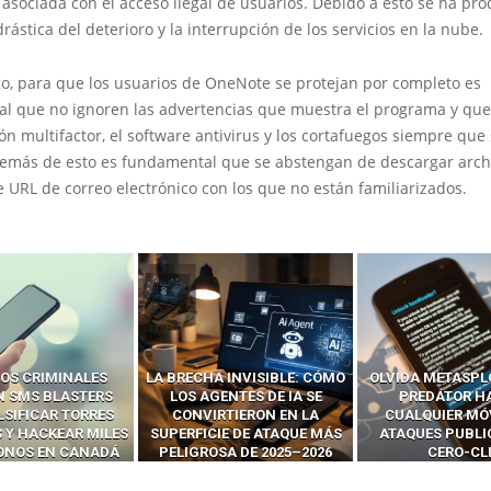
 asociada con el acceso ilegal de usuarios. Debido a esto se ha pr
rástica del deterioro y la interrupción de los servicios en la nube.
o, para que los usuarios de OneNote se protejan por completo es
l que no ignoren las advertencias que muestra el programa y que 
ón multifactor, el software antivirus y los cortafuegos siempre que
demás de esto es fundamental que se abstengan de descargar arch
 URL de correo electrónico con los que no están familiarizados.
OS CRIMINALES
LA BRECHA INVISIBLE: CÓMO
OLVIDA METASPL
N SMS BLASTERS
LOS AGENTES DE IA SE
PREDATOR H
LSIFICAR TORRES
CONVIRTIERON EN LA
CUALQUIER MÓ
 Y HACKEAR MILES
SUPERFICIE DE ATAQUE MÁS
ATAQUES PUBLI
FONOS EN CANADÁ
PELIGROSA DE 2025–2026
CERO-CL