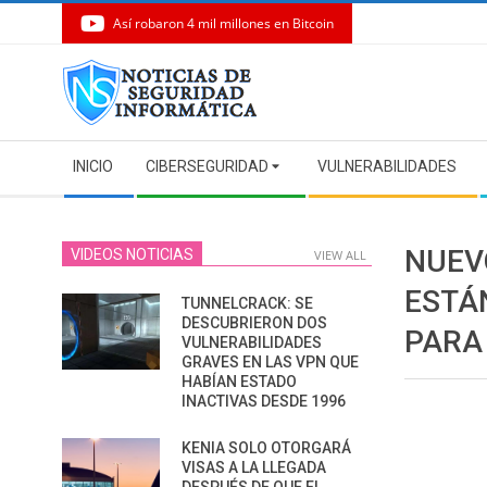
Así robaron 4 mil millones en Bitcoin
Skip
to
content
Secondary
INICIO
CIBERSEGURIDAD
VULNERABILIDADES
Navigation
Menu
NUEV
VIDEOS NOTICIAS
VIEW ALL
ESTÁ
TUNNELCRACK: SE
DESCUBRIERON DOS
PARA
VULNERABILIDADES
GRAVES EN LAS VPN QUE
HABÍAN ESTADO
INACTIVAS DESDE 1996
KENIA SOLO OTORGARÁ
VISAS A LA LLEGADA