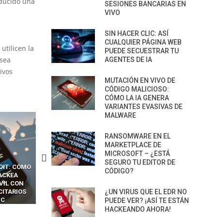
oducido una
SESIONES BANCARIAS EN
VIVO
SIN HACER CLIC: ASÍ
CUALQUIER PÁGINA WEB
utilicen la
PUEDE SECUESTRAR TU
 sea
AGENTES DE IA
ivos
MUTACIÓN EN VIVO DE
CÓDIGO MALICIOSO:
CÓMO LA IA GENERA
VARIANTES EVASIVAS DE
MALWARE
RANSOMWARE EN EL
MARKETPLACE DE
MICROSOFT – ¿ESTÁ
SEGURO TU EDITOR DE
OIT: CÓMO
CÓMO LOS HACKERS
13 TÉCNICAS
CÓDIGO?
ACKEA
INTERCEPTAN OTPS Y
RIDÍCULAMENTE FÁCILE
VIL CON
LLAMADAS MÓVILES SIN
PARA HACKEAR Y EXPLO
CITARIOS
‘HACKEAR’ — EL INCREÍBLE
NAVEGADORES DE IA
¿UN VIRUS QUE EL EDR NO
IC
PODER DE LOS SIM BOXES”
AGÉNTICA
PUEDE VER? ¡ASÍ TE ESTÁN
HACKEANDO AHORA!