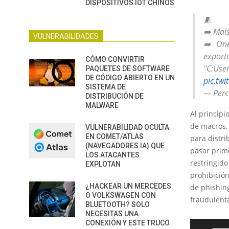
DISPOSITIVOS IOT CHINOS
🧵
➡️ Mal
VULNERABILIDADES
➡️ One
ex
CÓMO CONVIRTIR
"C:Us
PAQUETES DE SOFTWARE
DE CÓDIGO ABIERTO EN UN
pic.tw
SISTEMA DE
— Perc
DISTRIBUCIÓN DE
MALWARE
Al principi
de macros, 
VULNERABILIDAD OCULTA
EN COMET/ATLAS
para distri
(NAVEGADORES IA) QUE
pasar prim
LOS ATACANTES
restringido
EXPLOTAN
prohibición
¿HACKEAR UN MERCEDES
de phishing
O VOLKSWAGEN CON
fraudulenta
BLUETOOTH? SOLO
NECESITAS UNA
CONEXIÓN Y ESTE TRUCO