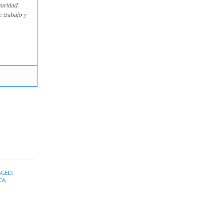
guridad,
e trabajo y
GGED:
CA
,