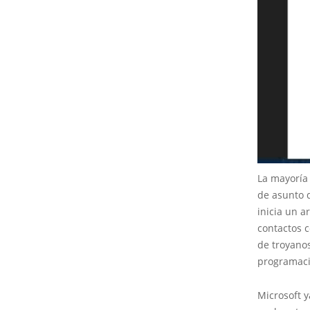
La mayoría 
de asunto d
inicia un a
contactos 
de troyanos
programació
Microsoft y