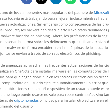
 uno de los componentes más populares del paquete de
Microsof
resa todavía está trabajando para mejorar incluso mientras habl
uevas actualizaciones. Sin embargo como consecuencia de las pru
el producto, los hackers han descubierto y explotado debilidades 
malware basados ​​en phishing . Ahora, los profesionales de la seg
endo sonar la alarma sobre los delincuentes que utilizan archivos
ntar malware de forma encubierta en las máquinas de los usuarios
juntos se envían a través de correos electrónicos de phishing.
s de amenazas aprovechan las frecuentes actualizaciones de funci
realiza en OneNote para instalar malware en las computadoras de l
os para que hagan doble clic en los correos electrónicos no desea
a computadora del usuario ejecute automáticamente un script que
sde ubicaciones remotas. El dispositivo de un usuario puede estar
re
que luego puede usarse no solo para robar contraseñas sino ta
eteras de
criptomonedas
o incluso para instalar otro software en el 
cimiento del usuario.