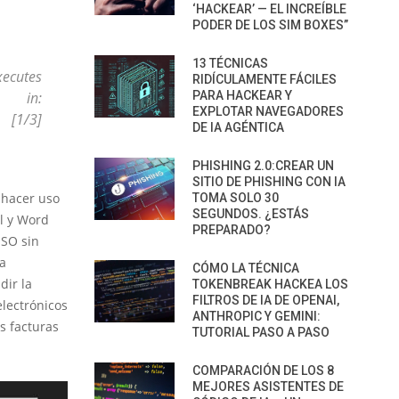
‘HACKEAR’ — EL INCREÍBLE
PODER DE LOS SIM BOXES”
13 TÉCNICAS
xecutes
RIDÍCULAMENTE FÁCILES
in:
PARA HACKEAR Y
EXPLOTAR NAVEGADORES
 [1/3]
DE IA AGÉNTICA
PHISHING 2.0:CREAR UN
SITIO DE PHISHING CON IA
 hacer uso
TOMA SOLO 30
SEGUNDOS. ¿ESTÁS
l y Word
PREPARADO?
ISO sin
ha
CÓMO LA TÉCNICA
dir la
TOKENBREAK HACKEA LOS
FILTROS DE IA DE OPENAI,
electrónicos
ANTHROPIC Y GEMINI:
s facturas
TUTORIAL PASO A PASO
COMPARACIÓN DE LOS 8
MEJORES ASISTENTES DE