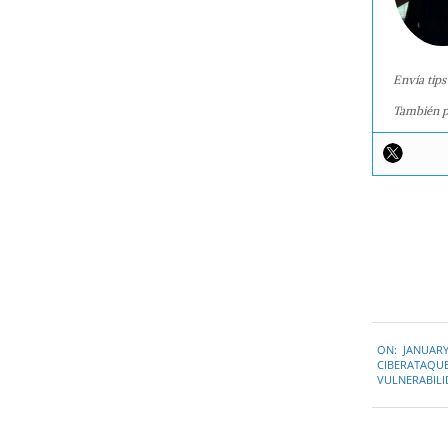
Envía tips
También p
2023-
ON:
JANUARY
01-
CIBERATAQU
26
VULNERABIL