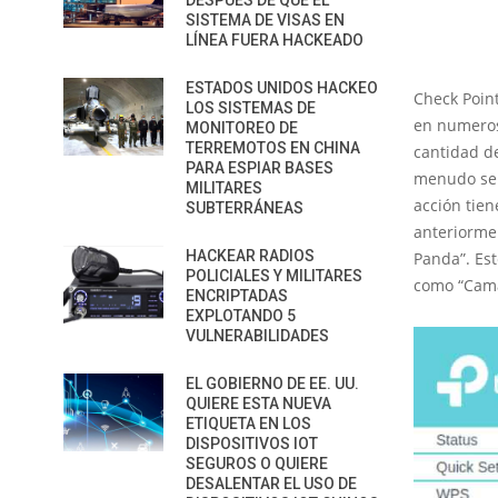
DESPUÉS DE QUE EL
SISTEMA DE VISAS EN
LÍNEA FUERA HACKEADO
ESTADOS UNIDOS HACKEO
Check Poin
LOS SISTEMAS DE
en numeros
MONITOREO DE
TERREMOTOS EN CHINA
cantidad de
PARA ESPIAR BASES
menudo se 
MILITARES
acción tien
SUBTERRÁNEAS
anteriormen
HACKEAR RADIOS
Panda”. Es
POLICIALES Y MILITARES
como “Cama
ENCRIPTADAS
EXPLOTANDO 5
VULNERABILIDADES
EL GOBIERNO DE EE. UU.
QUIERE ESTA NUEVA
ETIQUETA EN LOS
DISPOSITIVOS IOT
SEGUROS O QUIERE
DESALENTAR EL USO DE