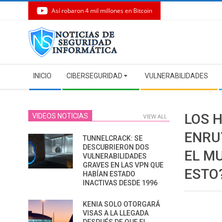
Así robaron 4 mil millones en Bitcoin
Skip
to
content
Secondary
INICIO
CIBERSEGURIDAD
VULNERABILIDADES
Navigation
Menu
LOS 
VIDEOS NOTICIAS
VIEW ALL
ENRU
TUNNELCRACK: SE
DESCUBRIERON DOS
EL M
VULNERABILIDADES
GRAVES EN LAS VPN QUE
ESTO
HABÍAN ESTADO
INACTIVAS DESDE 1996
KENIA SOLO OTORGARÁ
VISAS A LA LLEGADA