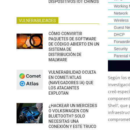
DISPOSITIVOS IOT CHINOS
VULNERABILIDADES
CÓMO CONVIRTIR
PAQUETES DE SOFTWARE
DE CÓDIGO ABIERTO EN UN
SISTEMA DE
DISTRIBUCIÓN DE
MALWARE
VULNERABILIDAD OCULTA
Según los 
EN COMET/ATLAS
(NAVEGADORES IA) QUE
investigac
LOS ATACANTES
creó especí
EXPLOTAN
componente
Shell’, que
¿HACKEAR UN MERCEDES
O VOLKSWAGEN CON
infraestruc
BLUETOOTH? SOLO
comprometid
NECESITAS UNA
CONEXIÓN Y ESTE TRUCO