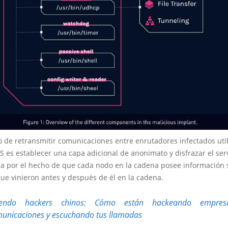
o de retransmitir comunicaciones entre enrutadores infectados uti
 es establecer una capa adicional de anonimato y disfrazar el serv
gra por el hecho de que cada nodo en la cadena posee información 
ue vinieron antes y después de él en la cadena.
iendo hackers chinos: Cómo están hackeando empre
municaciones y escuchando tus llamadas