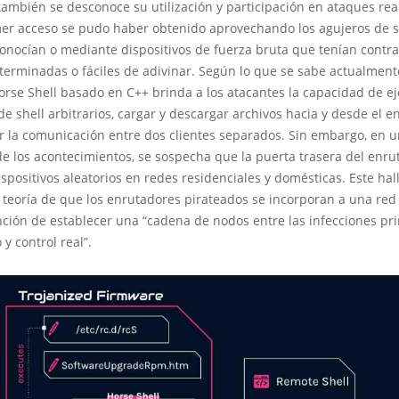
ambién se desconoce su utilización y participación en ataques rea
mer acceso se pudo haber obtenido aprovechando los agujeros de 
conocían o mediante dispositivos de fuerza bruta que tenían contr
erminadas o fáciles de adivinar. Según lo que se sabe actualmente
rse Shell basado en C++ brinda a los atacantes la capacidad de ej
 shell arbitrarios, cargar y descargar archivos hacia y desde el e
r la comunicación entre dos clientes separados. Sin embargo, en u
de los acontecimientos, se sospecha que la puerta trasera del enru
spositivos aleatorios en redes residenciales y domésticas. Este hal
a teoría de que los enrutadores pirateados se incorporan a una red
nción de establecer una “cadena de nodos entre las infecciones pri
y control real”.