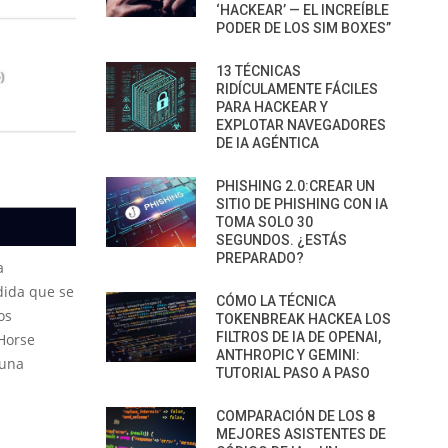
‘HACKEAR’ — EL INCREÍBLE
PODER DE LOS SIM BOXES”
13 TÉCNICAS
RIDÍCULAMENTE FÁCILES
PARA HACKEAR Y
EXPLOTAR NAVEGADORES
DE IA AGÉNTICA
PHISHING 2.0:CREAR UN
SITIO DE PHISHING CON IA
TOMA SOLO 30
SEGUNDOS. ¿ESTÁS
PREPARADO?
a
dida que se
CÓMO LA TÉCNICA
os
TOKENBREAK HACKEA LOS
FILTROS DE IA DE OPENAI,
‘Horse
ANTHROPIC Y GEMINI:
 una
TUTORIAL PASO A PASO
COMPARACIÓN DE LOS 8
MEJORES ASISTENTES DE