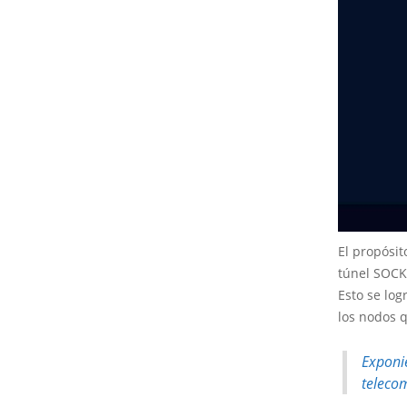
El propósit
túnel SOCKS
Esto se lo
los nodos q
Expon
teleco