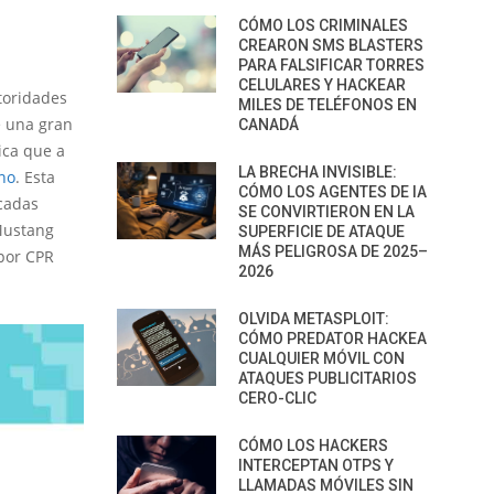
CÓMO LOS CRIMINALES
CREARON SMS BLASTERS
PARA FALSIFICAR TORRES
CELULARES Y HACKEAR
toridades
MILES DE TELÉFONOS EN
e una gran
CANADÁ
ica que a
LA BRECHA INVISIBLE:
no
. Esta
CÓMO LOS AGENTES DE IA
icadas
SE CONVIRTIERON EN LA
“Mustang
SUPERFICIE DE ATAQUE
MÁS PELIGROSA DE 2025–
por CPR
2026
OLVIDA METASPLOIT:
CÓMO PREDATOR HACKEA
CUALQUIER MÓVIL CON
ATAQUES PUBLICITARIOS
CERO-CLIC
CÓMO LOS HACKERS
INTERCEPTAN OTPS Y
LLAMADAS MÓVILES SIN