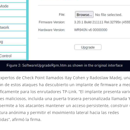
expertos de Check Point llamados Itay Cohen y Radoslaw Madej, un
ión de estos ataques ha descubierto un implante de firmware a me
ficamente para los enrutadores TP-Link. “El implante presenta vari
s maliciosos, incluida una puerta trasera personalizada llamada 
 permite a los atacantes mantener un acceso persistente, construir
tura anónima y permitir el movimiento lateral hacia las redes
as”, afirmó la firma.