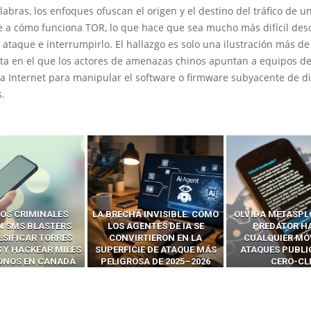
labras, los enfoques ofuscan el origen y el destino del tráfico de 
 a cómo funciona TOR, lo que hace que sea mucho más difícil desc
 ataque e interrumpirlo. El hallazgo es solo una ilustración más d
ata en el que los actores de amenazas chinos apuntan a equipos d
 a Internet para manipular el software o firmware subyacente de d
s.
 INVISIBLE: CÓMO
OLVIDA METASPLOIT: CÓMO
CÓMO LOS HA
ENTES DE IA SE
PREDATOR HACKEA
INTERCEPTAN 
RTIERON EN LA
CUALQUIER MÓVIL CON
LLAMADAS MÓVI
IE DE ATAQUE MÁS
ATAQUES PUBLICITARIOS
‘HACKEAR’ — EL 
SA DE 2025–2026
CERO-CLIC
PODER DE LOS S