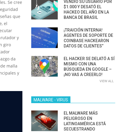
VENDIÓ SU USUARIO POR
les. Se cree
$1.000 Y DESATÓ EL
seguridad
HACKEO DEL AÑO EN LA
aseñas que
BANCA DE BRASIL
, el
¡TRAICIÓN INTERNA!
ecutar
AGENTES DE SOPORTE DE
nrutador y
COINBASE HACKEARON
n giro
DATOS DE CLIENTES”
tador
lazgo da
EL HACKER SE DELATÓ A SÍ
MISMO CON UNA
 de malla
BÚSQUEDA EN GOOGLE –
ncipales y
¡NO VAS A CREERLO!
VIEW ALL
MALWARE - VIRUS
EL MALWARE MÁS
PELIGROSO EN
LATINOAMÉRICA ESTÁ
SECUESTRANDO