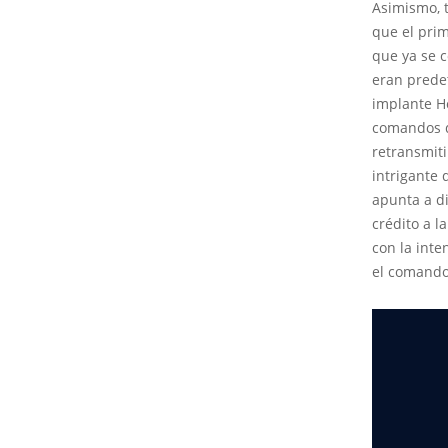
Asimismo, t
que el pri
que ya se 
eran predet
implante Ho
comandos de
retransmiti
intrigante 
apunta a di
crédito a l
con la inte
el comando 