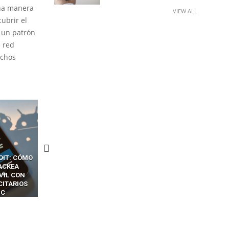
una manera
VIEW ALL
ubrir el
e un patrón
e red
ichos
CKERS
13 TÉCNICAS
CÓMO LOS HACKERS
OTPS Y
RIDÍCULAMENTE FÁCILES
MANIPULAN GITHUB
LES SIN
PARA HACKEAR Y EXPLOTAR
COPILOT DENTRO DE VS C
INCREÍBLE
NAVEGADORES DE IA
IM BOXES”
AGÉNTICA