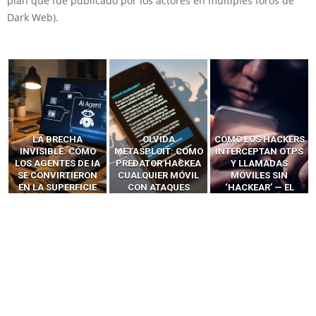
plan que fue publicado por los actores en múltiples foros de
Dark Web).
OLVIDA
CÓMO LOS HACKERS
13 TÉCNICAS
METASPLOIT: CÓMO
INTERCEPTAN OTPS
RIDÍCULAMENTE
PREDATOR HACKEA
Y LLAMADAS
FÁCILES PARA
CUALQUIER MÓVIL
MÓVILES SIN
HACKEAR Y
CON ATAQUES
‘HACKEAR’ — EL
EXPLOTAR
PUBLICITARIOS
INCREÍBLE PODER DE
NAVEGADORES DE IA
CERO-CLIC
LOS SIM BOXES”
AGÉNTICA