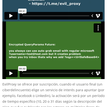
EvilProxy se ofrece por suscripción, cuando el usuario final (un
ciberdelincuente) elige un servicio de interés para apuntar (por
ejemplo, Facebook o Linkedin), la activación será por un período
de tiempo específico (10, 20 o 31 días según la descripción del