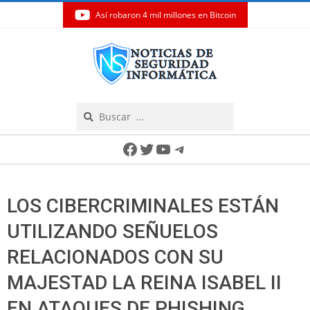
Así robaron 4 mil millones en Bitcoin
Skip
to
content
Search
Secondary
Facebook
Twitter
YouTube
Telegram
Navigation
Menu
LOS CIBERCRIMINALES ESTÁN
UTILIZANDO SEÑUELOS
RELACIONADOS CON SU
MAJESTAD LA REINA ISABEL II
EN ATAQUES DE PHISHING