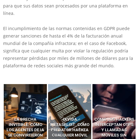
para que sus datos sean procesados por una plataforma en
línea.
El incumplimiento de las normas contenidas en GDPR puede
generar sanciones de hasta el 4% de la facturación anual
mundial de la compañía infractora; en el caso de Facebook,
significa que cualquier multa por violar la regulación podría
representar pérdidas por miles de millones de dólares para la
plataforma de redes sociales más grande del mundo.
LA BRECHA
OLVIDA
CÓMO LOS HACKERS
INVISIBLE: CÓMO
METASPLOIT: CÓMO
INTERCEPTAN OTPS
LOS AGENTES DE IA
PREDATOR HACKEA
Y LLAMADAS
SE CONVIRTIERON
CUALQUIER MÓVIL
MÓVILES SIN