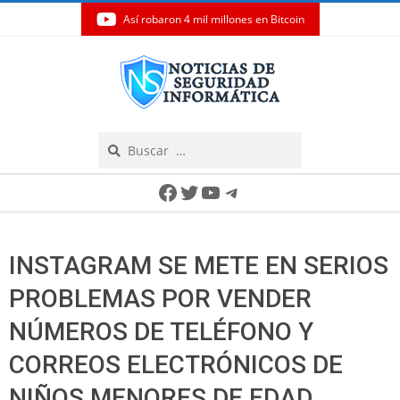
Así robaron 4 mil millones en Bitcoin
Skip
to
content
Search
Secondary
Facebook
Twitter
YouTube
Telegram
Navigation
Menu
INSTAGRAM SE METE EN SERIOS
PROBLEMAS POR VENDER
NÚMEROS DE TELÉFONO Y
CORREOS ELECTRÓNICOS DE
NIÑOS MENORES DE EDAD