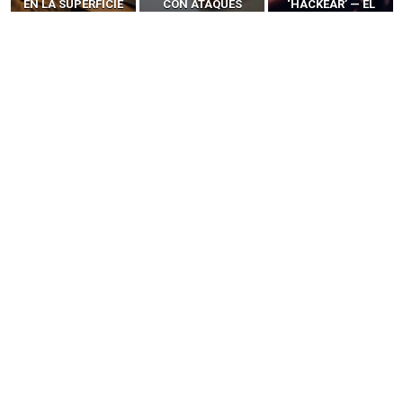
EN LA SUPERFICIE
CON ATAQUES
‘HACKEAR’ — EL
DE ATAQUE MÁS
PUBLICITARIOS
INCREÍBLE PODER DE
PELIGROSA DE
CERO-CLIC
LOS SIM BOXES”
2025–2026