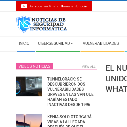
Así robaron 4 mil millones en Bitcoin
Skip
to
content
Secondary
INICIO
CIBERSEGURIDAD
VULNERABILIDADES
Navigation
Menu
EL NU
VIDEOS NOTICIAS
VIEW ALL
UNID
TUNNELCRACK: SE
DESCUBRIERON DOS
WHAT
VULNERABILIDADES
GRAVES EN LAS VPN QUE
HABÍAN ESTADO
INACTIVAS DESDE 1996
KENIA SOLO OTORGARÁ
VISAS A LA LLEGADA