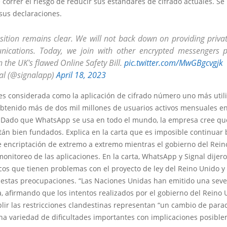
 correr el riesgo de reducir sus estándares de cifrado actuales. Se
sus declaraciones.
sition remains clear. We will not back down on providing privat
ications. Today, we join with other encrypted messengers 
 the UK's flawed Online Safety Bill.
pic.twitter.com/MwGBgcvgjk
al (@signalapp)
April 18, 2023
s considerada como la aplicación de cifrado número uno más utili
btenido más de dos mil millones de usuarios activos mensuales en
. Dado que WhatsApp se usa en todo el mundo, la empresa cree qu
tán bien fundados. Explica en la carta que es imposible continuar
e encriptación de extremo a extremo mientras el gobierno del Rei
onitoreo de las aplicaciones. En la carta, WhatsApp y Signal dijer
cos que tienen problemas con el proyecto de ley del Reino Unido y
estas preocupaciones. “Las Naciones Unidas han emitido una seve
, afirmando que los intentos realizados por el gobierno del Reino
lir las restricciones clandestinas representan “un cambio de par
na variedad de dificultades importantes con implicaciones posibl