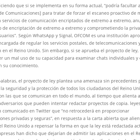
iciendo que si se implementa en su forma actual, “podría faculta
 de Comunicaciones] para tratar de forzar el escaneo proactivo de
n servicios de comunicación encriptados de extremo a extremo, an
to de encriptación de extremo a extremo y comprometiendo la priv
usuarios”. Según WhatsApp y Signal, OFCOM es una institución apro
cargada de regular los servicios postales, de telecomunicaciones 
n en el Reino Unido. Sin embargo, si se aprueba el proyecto de le
r un mal uso de su capacidad para examinar chats individuales y e
n su conocimiento.
alabras, el proyecto de ley plantea una amenaza sin precedentes 
 la seguridad y la protección de todos los ciudadanos del Reino Uni
on las que se comunican en todo el mundo, al tiempo que alienta a
dversarios que pueden intentar redactar proyectos de copia. leyes
n comunicado en Twitter que “no retrocederá en proporcionar
nes privadas y seguras”, en respuesta a la carta abierta que alien
l Reino Unido a repensar la forma en que la ley está redactada a
presas han dicho que dejarían de admitir las aplicaciones en el R