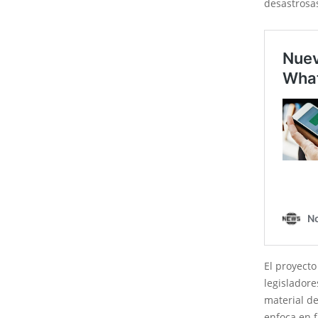
desastrosas
El proyecto
legisladore
material de
enfoca en f