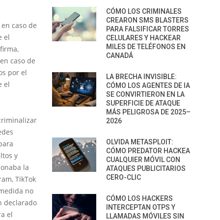
CÓMO LOS CRIMINALES
CREARON SMS BLASTERS
 en caso de
PARA FALSIFICAR TORRES
 el
CELULARES Y HACKEAR
MILES DE TELÉFONOS EN
firma,
CANADÁ
 en caso de
os por el
LA BRECHA INVISIBLE:
 el
CÓMO LOS AGENTES DE IA
SE CONVIRTIERON EN LA
SUPERFICIE DE ATAQUE
MÁS PELIGROSA DE 2025–
criminalizar
2026
edes
OLVIDA METASPLOIT:
para
CÓMO PREDATOR HACKEA
ltos y
CUALQUIER MÓVIL CON
ionaba la
ATAQUES PUBLICITARIOS
CERO-CLIC
ram, TikTok
 medida no
CÓMO LOS HACKERS
an declarado
INTERCEPTAN OTPS Y
a el
LLAMADAS MÓVILES SIN