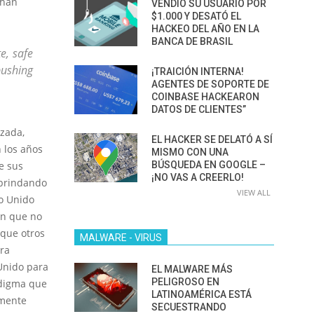
 han
VENDIÓ SU USUARIO POR
$1.000 Y DESATÓ EL
HACKEO DEL AÑO EN LA
BANCA DE BRASIL
e, safe
pushing
¡TRAICIÓN INTERNA!
AGENTES DE SOPORTE DE
COINBASE HACKEARON
DATOS DE CLIENTES”
zada,
EL HACKER SE DELATÓ A SÍ
 los años
MISMO CON UNA
BÚSQUEDA EN GOOGLE –
e sus
¡NO VAS A CREERLO!
 brindando
VIEW ALL
no Unido
on que no
 que otros
MALWARE - VIRUS
ra
 Unido para
EL MALWARE MÁS
PELIGROSO EN
adigma que
LATINOAMÉRICA ESTÁ
emente
SECUESTRANDO