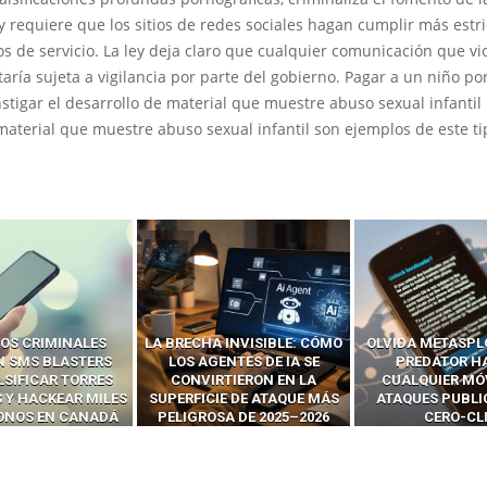
y requiere que los sitios de redes sociales hagan cumplir más est
s de servicio. La ley deja claro que cualquier comunicación que vi
staría sujeta a vigilancia por parte del gobierno. Pagar a un niño por
nstigar el desarrollo de material que muestre abuso sexual infantil
material que muestre abuso sexual infantil son ejemplos de este ti
 INVISIBLE: CÓMO
OLVIDA METASPLOIT: CÓMO
CÓMO LOS HA
ENTES DE IA SE
PREDATOR HACKEA
INTERCEPTAN 
RTIERON EN LA
CUALQUIER MÓVIL CON
LLAMADAS MÓVI
IE DE ATAQUE MÁS
ATAQUES PUBLICITARIOS
‘HACKEAR’ — EL 
SA DE 2025–2026
CERO-CLIC
PODER DE LOS S