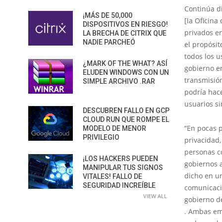
Continúa d
¡MÁS DE 50,000
[la Oficina
DISPOSITIVOS EN RIESGO!
privados e
LA BRECHA DE CITRIX QUE
NADIE PARCHEÓ
el propósi
todos los 
¿MARK OF THE WHAT? ASÍ
gobierno en
ELUDEN WINDOWS CON UN
transmisió
SIMPLE ARCHIVO .RAR
podría hace
usuarios si
DESCUBREN FALLO EN GCP
CLOUD RUN QUE ROMPE EL
“En pocas p
MODELO DE MENOR
PRIVILEGIO
privacidad,
personas c
¡LOS HACKERS PUEDEN
gobiernos a
MANIPULAR TUS SIGNOS
dicho en u
VITALES! FALLO DE
SEGURIDAD INCREÍBLE
comunicacio
VIEW ALL
gobierno de
. Ambas em