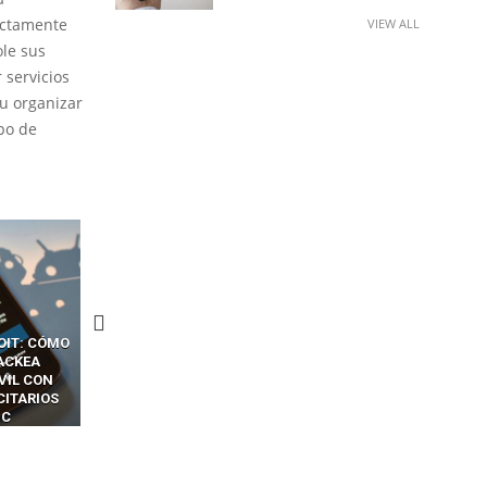
rictamente
VIEW ALL
ole sus
 servicios
 u organizar
po de
CKERS
13 TÉCNICAS
CÓMO LOS HACKERS
OTPS Y
RIDÍCULAMENTE FÁCILES
MANIPULAN GITHUB
LES SIN
PARA HACKEAR Y EXPLOTAR
COPILOT DENTRO DE VS C
INCREÍBLE
NAVEGADORES DE IA
IM BOXES”
AGÉNTICA