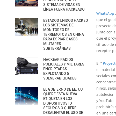
DESPUÉS DE QUE EL
SISTEMA DE VISAS EN
LÍNEA FUERA HACKEADO
WhatsApp
que el gobi
ESTADOS UNIDOS HACKEO
LOS SISTEMAS DE
proyecto de
MONITOREO DE
junto con s
TERREMOTOS EN CHINA
que el proy
PARA ESPIAR BASES
MILITARES
cifrado de 
SUBTERRÁNEAS
receptor p
HACKEAR RADIOS
El ”
Proyect
POLICIALES Y MILITARES
ENCRIPTADAS
el material
EXPLOTANDO 5
sociales co
VULNERABILIDADES
concentrar
niños. segu
EL GOBIERNO DE EE. UU.
QUIERE ESTA NUEVA
autolesión
ETIQUETA EN LOS
y YouTube.
DISPOSITIVOS IOT
prohibiría 
SEGUROS O QUIERE
DESALENTAR EL USO DE
en una cart