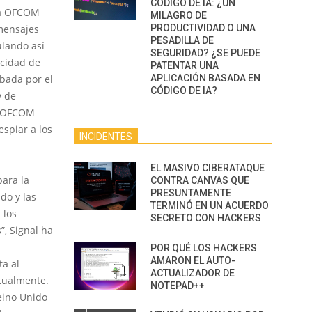
CÓDIGO DE IA: ¿UN
r a OFCOM
MILAGRO DE
PRODUCTIVIDAD O UNA
 mensajes
PESADILLA DE
ulando así
SEGURIDAD? ¿SE PUEDE
acidad de
PATENTAR UNA
APLICACIÓN BASADA EN
bada por el
CÓDIGO DE IA?
y de
y, OFCOM
spiar a los
INCIDENTES
EL MASIVO CIBERATAQUE
para la
CONTRA CANVAS QUE
PRESUNTAMENTE
do y las
TERMINÓ EN UN ACUERDO
 los
SECRETO CON HACKERS
”, Signal ha
POR QUÉ LOS HACKERS
AMARON EL AUTO-
ta al
ACTUALIZADOR DE
ctualmente.
NOTEPAD++
eino Unido