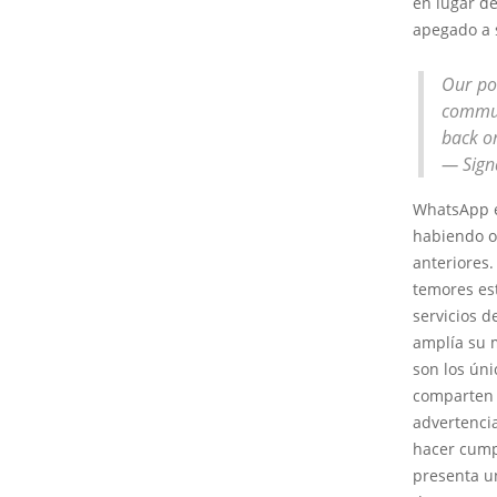
en lugar de
apegado a 
Our po
commun
back on
— Sign
WhatsApp e
habiendo o
anteriores
temores es
servicios d
amplía su m
son los úni
comparten 
advertencia
hacer cump
presenta u