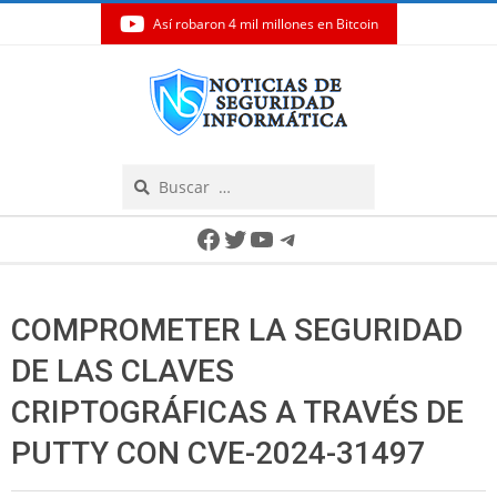
Así robaron 4 mil millones en Bitcoin
Skip
to
content
Search
Secondary
Facebook
Twitter
YouTube
Telegram
Navigation
Menu
COMPROMETER LA SEGURIDAD
DE LAS CLAVES
CRIPTOGRÁFICAS A TRAVÉS DE
PUTTY CON CVE-2024-31497