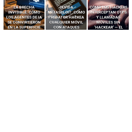
OLVIDA
CÓMO LOS HACKERS
13 TÉCNICAS
METASPLOIT: CÓMO
INTERCEPTAN OTPS
RIDÍCULAMENTE
PREDATOR HACKEA
Y LLAMADAS
FÁCILES PARA
CUALQUIER MÓVIL
MÓVILES SIN
HACKEAR Y
CON ATAQUES
‘HACKEAR’ — EL
EXPLOTAR
PUBLICITARIOS
INCREÍBLE PODER DE
NAVEGADORES DE IA
CERO-CLIC
LOS SIM BOXES”
AGÉNTICA