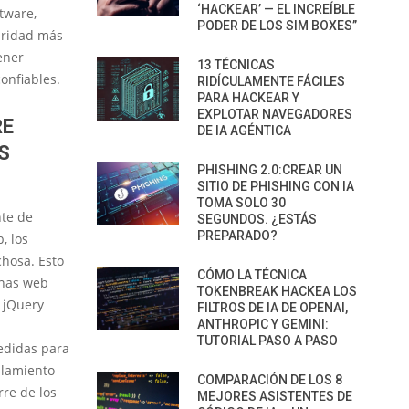
‘HACKEAR’ — EL INCREÍBLE
tware,
PODER DE LOS SIM BOXES”
uridad más
ener
13 TÉCNICAS
onfiables.
RIDÍCULAMENTE FÁCILES
PARA HACKEAR Y
EXPLOTAR NAVEGADORES
RE
DE IA AGÉNTICA
S
PHISHING 2.0:CREAR UN
SITIO DE PHISHING CON IA
TOMA SOLO 30
nte de
SEGUNDOS. ¿ESTÁS
PREPARADO?
, los
chosa. Esto
CÓMO LA TÉCNICA
inas web
TOKENBREAK HACKEA LOS
 jQuery
FILTROS DE IA DE OPENAI,
ANTHROPIC Y GEMINI:
TUTORIAL PASO A PASO
edidas para
slamiento
COMPARACIÓN DE LOS 8
rre de los
MEJORES ASISTENTES DE