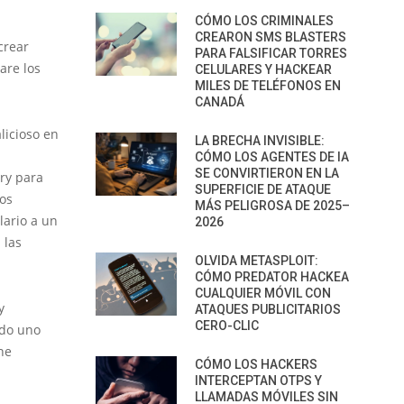
CÓMO LOS CRIMINALES
CREARON SMS BLASTERS
crear
PARA FALSIFICAR TORRES
are los
CELULARES Y HACKEAR
MILES DE TELÉFONOS EN
CANADÁ
licioso en
LA BRECHA INVISIBLE:
CÓMO LOS AGENTES DE IA
SE CONVIRTIERON EN LA
ry para
SUPERFICIE DE ATAQUE
los
MÁS PELIGROSA DE 2025–
lario a un
2026
 las
OLVIDA METASPLOIT:
CÓMO PREDATOR HACKEA
CUALQUIER MÓVIL CON
y
ATAQUES PUBLICITARIOS
CERO-CLIC
ndo uno
ne
CÓMO LOS HACKERS
INTERCEPTAN OTPS Y
LLAMADAS MÓVILES SIN