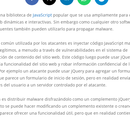
una biblioteca de
JavaScript
popular que se usa ampliamente para 
b dinámicas e interactivas. Sin embargo como cualquier otro softw
cuentes también pueden utilizarlo para propagar malware.
 común utilizada por los atacantes es inyectar código JavaScript ma
legítimos, a menudo a través de vulnerabilidades en el sistema de
ión de contenido del sitio web. Este código luego puede usar jQue
a funcionalidad del sitio web y robar información confidencial de 
. Por ejemplo un atacante puede usar jQuery para agregar un formu
ue parece un formulario de inicio de sesión, pero en realidad envía
s del usuario a un servidor controlado por el atacante.
ca es distribuir malware disfrazándolo como un complemento jQuer
Esto se puede hacer modificando un complemento existente o crea
arece ofrecer una funcionalidad útil, pero que en realidad contie