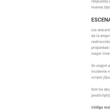
respuesta 
nuevos tip
ESCENA
Los atacant
de la empre
redirecció
propiedad d
mayor inves
Se asignó a
incidente r
scripts jQu
Kim ha obs
JavaScript/
Código mal