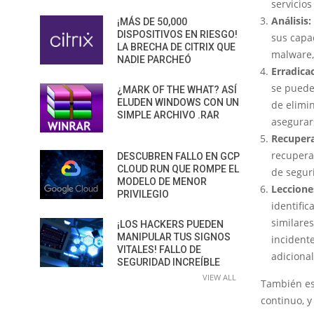
servicios
Análisis:
¡MÁS DE 50,000
DISPOSITIVOS EN RIESGO!
sus capac
LA BRECHA DE CITRIX QUE
malware, 
NADIE PARCHEÓ
Erradica
se puede
¿MARK OF THE WHAT? ASÍ
ELUDEN WINDOWS CON UN
de elimi
SIMPLE ARCHIVO .RAR
asegurar
Recupera
recuperar
DESCUBREN FALLO EN GCP
CLOUD RUN QUE ROMPE EL
de seguri
MODELO DE MENOR
Leccione
PRIVILEGIO
identific
similares
¡LOS HACKERS PUEDEN
MANIPULAR TUS SIGNOS
incident
VITALES! FALLO DE
adiciona
SEGURIDAD INCREÍBLE
VIEW ALL
También es
continuo, y