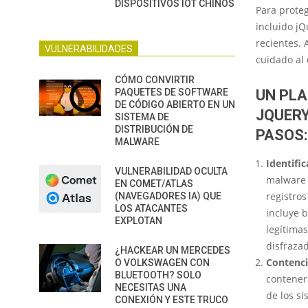
DISPOSITIVOS IOT CHINOS
Para prote
incluido j
recientes. 
VULNERABILIDADES
cuidado al 
CÓMO CONVIRTIR
PAQUETES DE SOFTWARE
UN PLA
DE CÓDIGO ABIERTO EN UN
JQUERY
SISTEMA DE
DISTRIBUCIÓN DE
PASOS:
MALWARE
Identific
VULNERABILIDAD OCULTA
malware 
EN COMET/ATLAS
registro
(NAVEGADORES IA) QUE
LOS ATACANTES
incluye 
EXPLOTAN
legítima
disfraza
¿HACKEAR UN MERCEDES
Contenci
O VOLKSWAGEN CON
BLUETOOTH? SOLO
contener
NECESITAS UNA
de los si
CONEXIÓN Y ESTE TRUCO