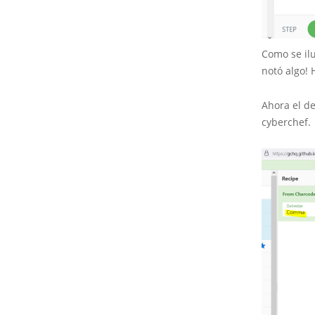
Como se ilu
notó algo!
Ahora el d
cyberchef.