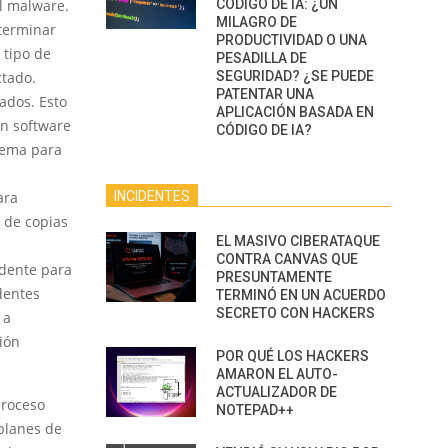
el malware.
CÓDIGO DE IA: ¿UN
MILAGRO DE
terminar
PRODUCTIVIDAD O UNA
 tipo de
PESADILLA DE
ctado.
SEGURIDAD? ¿SE PUEDE
PATENTAR UNA
ados. Esto
APLICACIÓN BASADA EN
un software
CÓDIGO DE IA?
tema para
ara
INCIDENTES
n de copias
EL MASIVO CIBERATAQUE
CONTRA CANVAS QUE
cidente para
PRESUNTAMENTE
dentes
TERMINÓ EN UN ACUERDO
SECRETO CON HACKERS
 a
ión
POR QUÉ LOS HACKERS
AMARON EL AUTO-
ACTUALIZADOR DE
proceso
NOTEPAD++
 planes de