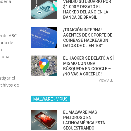
nder a
VENDIÓ SU USUARIO POR
$1.000 Y DESATÓ EL
HACKEO DEL AÑO EN LA
BANCA DE BRASIL
¡TRAICIÓN INTERNA!
uente ABC
AGENTES DE SOPORTE DE
COINBASE HACKEARON
tado de
DATOS DE CLIENTES”
n
a una
EL HACKER SE DELATÓ A SÍ
MISMO CON UNA
BÚSQUEDA EN GOOGLE –
¡NO VAS A CREERLO!
tigar el
VIEW ALL
rchivos de
MALWARE - VIRUS
EL MALWARE MÁS
PELIGROSO EN
LATINOAMÉRICA ESTÁ
SECUESTRANDO