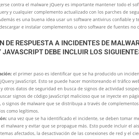
gerse contra el malware jQuery es importante mantener todo el sof
Query y cualquier complemento actualizado con los parches de seg
Además es una buena idea usar un software antivirus confiable y t
descargar e instalar complementos u otro software de fuentes no c
N DE RESPUESTA A INCIDENTES DE MALWA
 JAVASCRIPT DEBE INCLUIR LOS SIGUIENTE
ación:
el primer paso es identificar que se ha producido un incide
jQuery JavaScript. Esto se puede hacer monitoreando el tráfico web
s y otros datos de seguridad en busca de signos de actividad sospe
buscar signos de código JavaScript malicioso que se inyecte en pág
s, o signos de malware que se distribuya a través de complementos
dos como legítimos.
ón:
una vez que se ha identificado el incidente, se deben tomar m
 el malware y evitar que se propague más. Esto puede incluir el ai
stemas afectados, la desactivación de las conexiones de red y el cie