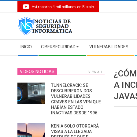
Así robaron 4 mil millones en Bitcoin
Skip
to
content
Secondary
INICIO
CIBERSEGURIDAD
VULNERABILIDADES
Navigation
Menu
¿CÓM
VIDEOS NOTICIAS
VIEW ALL
A IN
TUNNELCRACK: SE
DESCUBRIERON DOS
JAVA
VULNERABILIDADES
GRAVES EN LAS VPN QUE
HABÍAN ESTADO
INACTIVAS DESDE 1996
KENIA SOLO OTORGARÁ
VISAS A LA LLEGADA