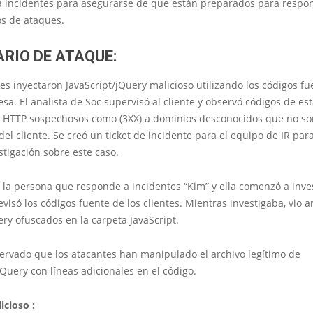
a incidentes para asegurarse de que están preparados para respo
os de ataques.
RIO DE ATAQUE:
es inyectaron JavaScript/jQuery malicioso utilizando los códigos f
sa. El analista de Soc supervisó al cliente y observó códigos de es
n HTTP sospechosos como (3XX) a dominios desconocidos que no so
el cliente. Se creó un ticket de incidente para el equipo de IR par
tigación sobre este caso.
 la persona que responde a incidentes “Kim” y ella comenzó a inves
evisó los códigos fuente de los clientes. Mientras investigaba, vio a
ery ofuscados en la carpeta JavaScript.
ervado que los atacantes han manipulado el archivo legítimo de
jQuery con líneas adicionales en el código.
icioso :