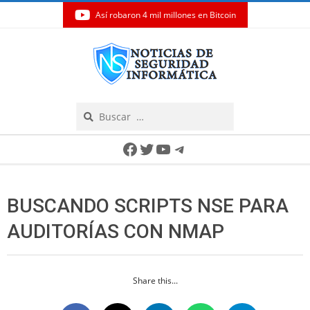
Así robaron 4 mil millones en Bitcoin
Skip
to
content
Search
Secondary
Facebook
Twitter
YouTube
Telegram
Navigation
Menu
BUSCANDO SCRIPTS NSE PARA
AUDITORÍAS CON NMAP
Share this...