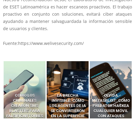
de ESET Latinoamérica es hacer escaneos proactivos. El trabajo
proactivo en conjunto con soluciones, evitará ciber ataques
ayudando a mantener salvaguardada la información sensible
de usuarios y clientes.
Fuente:https://www.welivesecurity.com/
LA BRECHA
OLVIDA
CÓMO LOS HACKERS
INVISIBLE: CÓMO
METASPLOIT: CÓMO
INTERCEPTAN OTPS
LOS AGENTES DE IA
PREDATOR HACKEA
Y LLAMADAS
SE CONVIRTIERON
CUALQUIER MÓVIL
MÓVILES SIN
EN LA SUPERFICIE
CON ATAQUES
‘HACKEAR’ — EL
DE ATAQUE MÁS
PUBLICITARIOS
INCREÍBLE PODER DE
PELIGROSA DE
CERO-CLIC
LOS SIM BOXES”
2025–2026