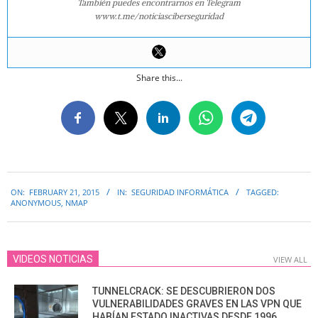
También puedes encontrarnos en Telegram
www.t.me/noticiasciberseguridad
Share this...
2015-
ON:
FEBRUARY 21, 2015
IN:
SEGURIDAD INFORMÁTICA
TAGGED:
02-
ANONYMOUS
,
NMAP
21
VIDEOS NOTICIAS
VIEW ALL
TUNNELCRACK: SE DESCUBRIERON DOS
VULNERABILIDADES GRAVES EN LAS VPN QUE
HABÍAN ESTADO INACTIVAS DESDE 1996