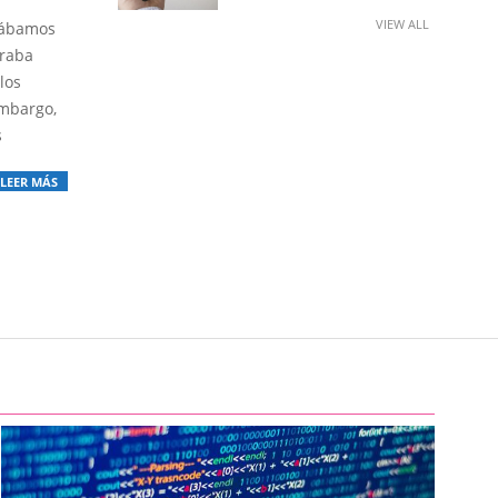
VIEW ALL
cábamos
traba
los
embargo,
s
LEER MÁS