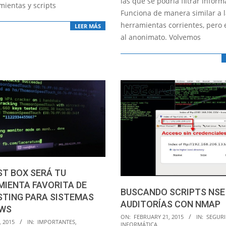
las que se podría filtrar inform
mientas y scripts
Funciona de manera similar a 
herramientas corrientes, pero
LEER MÁS
al anonimato. Volvemos
T BOX SERÁ TU
IENTA FAVORITA DE
BUSCANDO SCRIPTS NSE
STING PARA SISTEMAS
AUDITORÍAS CON NMAP
WS
2015-
ON:
FEBRUARY 21, 2015
IN:
SEGUR
, 2015
IN:
IMPORTANTES
,
INFORMÁTICA