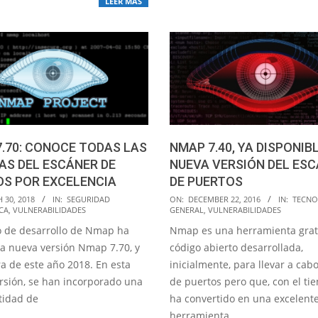
LEER MÁS
.70: CONOCE TODAS LAS
NMAP 7.40, YA DISPONIB
AS DEL ESCÁNER DE
NUEVA VERSIÓN DEL ES
OS POR EXCELENCIA
DE PUERTOS
2016-
 30, 2018
IN:
SEGURIDAD
ON:
DECEMBER 22, 2016
IN:
TECNO
CA
,
VULNERABILIDADES
GENERAL
,
VULNERABILIDADES
12-
o de desarrollo de Nmap ha
Nmap es una herramienta grat
22
la nueva versión Nmap 7.70, y
código abierto desarrollada,
ra de este año 2018. En esta
inicialmente, para llevar a cabo
rsión, se han incorporado una
de puertos pero que, con el ti
tidad de
ha convertido en una excelent
herramienta