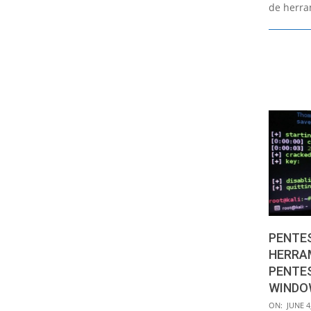
de herra
PENTES
HERRAM
PENTE
WINDO
2015-
ON:
JUNE 4