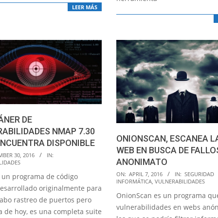
LEER MÁS
ÁNER DE
ABILIDADES NMAP 7.30
ONIONSCAN, ESCANEA L
ENCUENTRA DISPONIBLE
WEB EN BUSCA DE FALLO
MBER 30, 2016
IN:
ANONIMATO
LIDADES
2016-
ON:
APRIL 7, 2016
IN:
SEGURIDAD
un programa de código
INFORMÁTICA
,
VULNERABILIDADES
04-
desarrollado originalmente para
OnionScan es un programa qu
07
cabo rastreo de puertos pero
vulnerabilidades en webs anó
a de hoy, es una completa suite