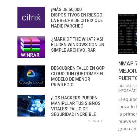
¡MÁS DE 50,000
DISPOSITIVOS EN RIESGO!
LA BRECHA DE CITRIX QUE
NADIE PARCHEÓ
¿MARK OF THE WHAT? ASÍ
ELUDEN WINDOWS CON UN
SIMPLE ARCHIVO .RAR
NMAP 7
DESCUBREN FALLO EN GCP
MEJOR
CLOUD RUN QUE ROMPE EL
PUERT
MODELO DE MENOR
PRIVILEGIO
2018-
ON:
MARCH
INFORMÁTI
03-
¡LOS HACKERS PUEDEN
El equip
30
MANIPULAR TUS SIGNOS
lanzado 
VITALES! FALLO DE
la prime
SEGURIDAD INCREÍBLE
nueva ve
VIEW ALL
gran can