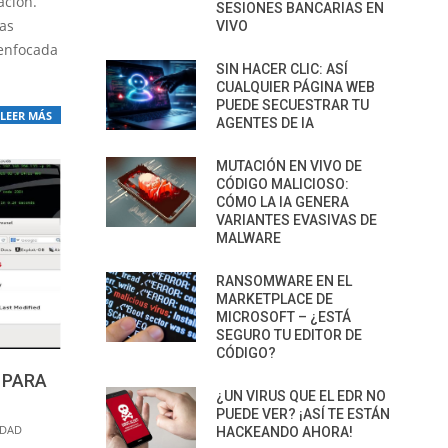
ación.
SESIONES BANCARIAS EN
las
VIVO
 enfocada
SIN HACER CLIC: ASÍ
CUALQUIER PÁGINA WEB
PUEDE SECUESTRAR TU
LEER MÁS
AGENTES DE IA
MUTACIÓN EN VIVO DE
CÓDIGO MALICIOSO:
CÓMO LA IA GENERA
VARIANTES EVASIVAS DE
MALWARE
RANSOMWARE EN EL
MARKETPLACE DE
MICROSOFT – ¿ESTÁ
SEGURO TU EDITOR DE
CÓDIGO?
 PARA
¿UN VIRUS QUE EL EDR NO
PUEDE VER? ¡ASÍ TE ESTÁN
IDAD
HACKEANDO AHORA!