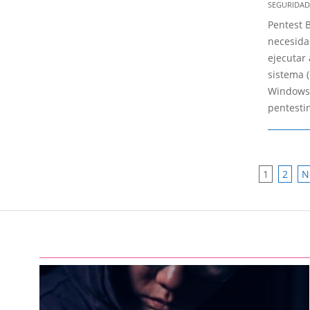
SEGURIDAD
06-
Pentest B
04
necesida
ejecutar 
sistema 
Windows 
pentesti
POSTS
1
2
N
PAGIN