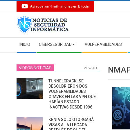
Así robaron 4 mil millones en Bitcoin
Skip
to
content
Secondary
INICIO
CIBERSEGURIDAD
VULNERABILIDADES
Navigation
Menu
NMA
VIDEOS NOTICIAS
VIEW ALL
TUNNELCRACK: SE
DESCUBRIERON DOS
VULNERABILIDADES
GRAVES EN LAS VPN QUE
HABÍAN ESTADO
INACTIVAS DESDE 1996
KENIA SOLO OTORGARÁ
VISAS A LA LLEGADA