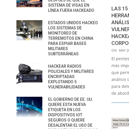
DESPUÉS DE QUE EL
SISTEMA DE VISAS EN
LAS 15
LÍNEA FUERA HACKEADO
HERRA
ANÁLIS
ESTADOS UNIDOS HACKEO
LOS SISTEMAS DE
VULNER
MONITOREO DE
HACKE
TERREMOTOS EN CHINA
CORPO
PARA ESPIAR BASES
MILITARES
2021-
ON:
MAY 20
SUBTERRÁNEAS
05-
El pente
20
más impo
HACKEAR RADIOS
POLICIALES Y MILITARES
que perm
ENCRIPTADAS
análisis 
EXPLOTANDO 5
para det
VULNERABILIDADES
de abord
EL GOBIERNO DE EE. UU.
QUIERE ESTA NUEVA
ETIQUETA EN LOS
DISPOSITIVOS IOT
SEGUROS O QUIERE
DESALENTAR EL USO DE