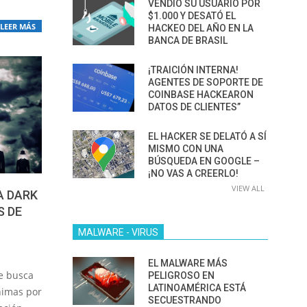
VENDIÓ SU USUARIO POR
$1.000 Y DESATÓ EL
LEER MÁS
HACKEO DEL AÑO EN LA
BANCA DE BRASIL
¡TRAICIÓN INTERNA!
AGENTES DE SOPORTE DE
COINBASE HACKEARON
DATOS DE CLIENTES”
EL HACKER SE DELATÓ A SÍ
MISMO CON UNA
BÚSQUEDA EN GOOGLE –
¡NO VAS A CREERLO!
VIEW ALL
A DARK
S DE
MALWARE - VIRUS
EL MALWARE MÁS
e busca
PELIGROSO EN
LATINOAMÉRICA ESTÁ
nimas por
SECUESTRANDO