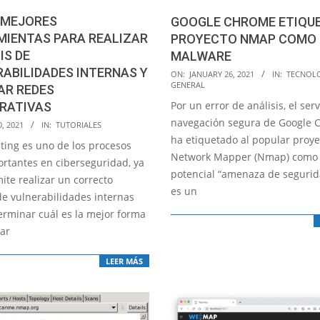
 MEJORES
GOOGLE CHROME ETIQUE
MIENTAS PARA REALIZAR
PROYECTO NMAP COMO
IS DE
MALWARE
ABILIDADES INTERNAS Y
2021-
ON:
JANUARY 26, 2021
IN:
TECNOL
GENERAL
AR REDES
01-
Por un error de análisis, el serv
RATIVAS
26
navegación segura de Google
, 2021
IN:
TUTORIALES
ha etiquetado al popular proye
sting es uno de los procesos
Network Mapper (Nmap) como
rtantes en ciberseguridad, ya
potencial “amenaza de segurid
ite realizar un correcto
es un
de vulnerabilidades internas
erminar cuál es la mejor forma
ar
LEER MÁS