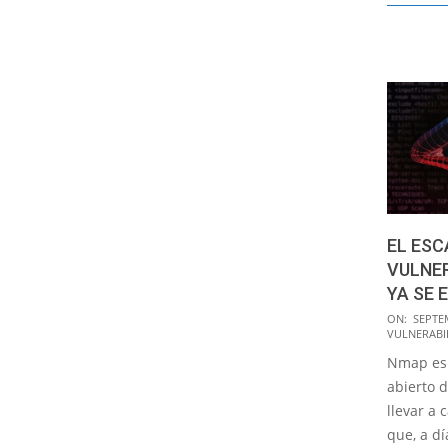
EL ESC
VULNER
YA SE 
2016-
ON:
SEPTE
VULNERABI
09-
Nmap es 
30
abierto 
llevar a 
que, a dí