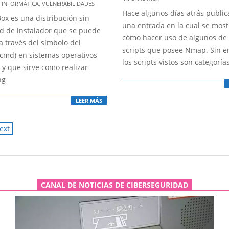
02-
 INFORMÁTICA
,
VULNERABILIDADES
Hace algunos días atrás publi
21
ox es una distribución sin
una entrada en la cual se mos
d de instalador que se puede
cómo hacer uso de algunos de 
a través del símbolo del
scripts que posee Nmap. Sin 
(cmd) en sistemas operativos
los scripts vistos son categoría
y que sirve como realizar
ng
LEER MÁS
ext
ATION
CANAL DE NOTICIAS DE CIBERSEGURIDAD