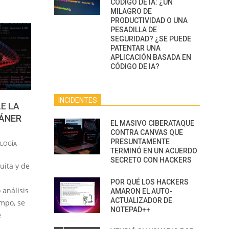
CÓDIGO DE IA: ¿UN
MILAGRO DE
PRODUCTIVIDAD O UNA
PESADILLA DE
SEGURIDAD? ¿SE PUEDE
PATENTAR UNA
APLICACIÓN BASADA EN
CÓDIGO DE IA?
INCIDENTES
LE LA
CÁNER
EL MASIVO CIBERATAQUE
CONTRA CANVAS QUE
PRESUNTAMENTE
LOGÍA
TERMINÓ EN UN ACUERDO
SECRETO CON HACKERS
uita y de
POR QUÉ LOS HACKERS
 análisis
AMARON EL AUTO-
ACTUALIZADOR DE
empo, se
NOTEPAD++
e