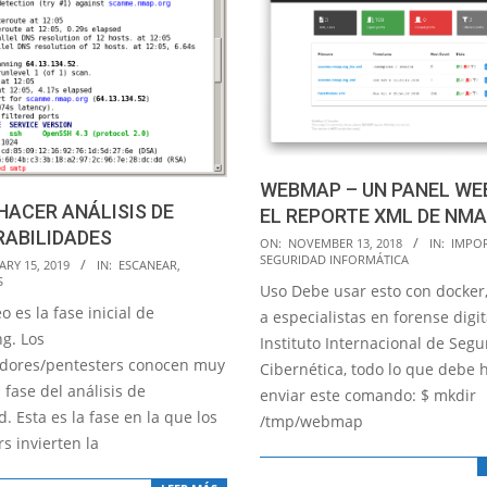
WEBMAP – UN PANEL WE
ACER ANÁLISIS DE
EL REPORTE XML DE NM
RABILIDADES
2018-
ON:
NOVEMBER 13, 2018
IN:
IMPO
SEGURIDAD INFORMÁTICA
11-
RY 15, 2019
IN:
ESCANEAR
,
S
Uso Debe usar esto con docker
13
o es la fase inicial de
a especialistas en forense digit
ng. Los
Instituto Internacional de Seg
adores/pentesters conocen muy
Cibernética, todo lo que debe 
 fase del análisis de
enviar este comando: $ mkdir
. Esta es la fase en la que los
/tmp/webmap
s invierten la