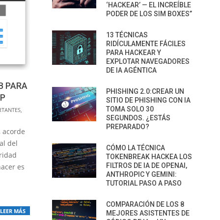
‘HACKEAR’ — EL INCREÍBLE
PODER DE LOS SIM BOXES”
13 TÉCNICAS
RIDÍCULAMENTE FÁCILES
PARA HACKEAR Y
EXPLOTAR NAVEGADORES
DE IA AGÉNTICA
B PARA
PHISHING 2.0:CREAR UN
AP
SITIO DE PHISHING CON IA
TOMA SOLO 30
RTANTES
,
SEGUNDOS. ¿ESTÁS
PREPARADO?
, acorde
al del
CÓMO LA TÉCNICA
uridad
TOKENBREAK HACKEA LOS
FILTROS DE IA DE OPENAI,
hacer es
ANTHROPIC Y GEMINI:
TUTORIAL PASO A PASO
COMPARACIÓN DE LOS 8
LEER MÁS
MEJORES ASISTENTES DE