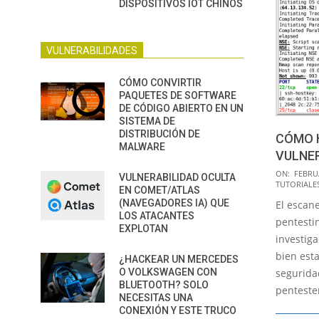
DISPOSITIVOS IOT CHINOS
VULNERABILIDADES
CÓMO CONVIRTIR
PAQUETES DE SOFTWARE
DE CÓDIGO ABIERTO EN UN
SISTEMA DE
DISTRIBUCIÓN DE
CÓMO H
MALWARE
VULNE
2019-
ON:
FEBRUA
VULNERABILIDAD OCULTA
TUTORIALE
02-
EN COMET/ATLAS
(NAVEGADORES IA) QUE
El escane
15
LOS ATACANTES
pentesti
EXPLOTAN
investig
bien esta
¿HACKEAR UN MERCEDES
O VOLKSWAGEN CON
seguridad
BLUETOOTH? SOLO
pentester
NECESITAS UNA
CONEXIÓN Y ESTE TRUCO