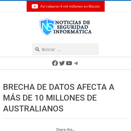
Así robaron 4 mil millones en Bitcoin
Skip
to
content
Search
Secondary
Facebook
Twitter
YouTube
Telegram
Navigation
Menu
BRECHA DE DATOS AFECTA A
MÁS DE 10 MILLONES DE
AUSTRALIANOS
Share this...