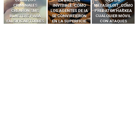
LA BRECHA
OLVIDA
CÓMO LOS HACKERS
INVISIBLE: CÓMO
METASPLOIT: CÓMO
INTERCEPTAN OTPS
LOS AGENTES DE IA
PREDATOR HACKEA
Y LLAMADAS
SE CONVIRTIERON
CUALQUIER MÓVIL
MÓVILES SIN
EN LA SUPERFICIE
CON ATAQUES
‘HACKEAR’ — EL
DE ATAQUE MÁS
PUBLICITARIOS
INCREÍBLE PODER DE
PELIGROSA DE
CERO-CLIC
LOS SIM BOXES”
2025–2026