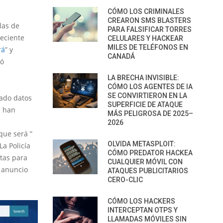
CÓMO LOS CRIMINALES
CREARON SMS BLASTERS
las de
PARA FALSIFICAR TORRES
reciente
CELULARES Y HACKEAR
MILES DE TELÉFONOS EN
rá
” y
CANADÁ
nó
LA BRECHA INVISIBLE:
CÓMO LOS AGENTES DE IA
SE CONVIRTIERON EN LA
bado datos
SUPERFICIE DE ATAQUE
e han
MÁS PELIGROSA DE 2025–
2026
que será ”
OLVIDA METASPLOIT:
La Policía
CÓMO PREDATOR HACKEA
ntas para
CUALQUIER MÓVIL CON
l anuncio
ATAQUES PUBLICITARIOS
CERO-CLIC
CÓMO LOS HACKERS
INTERCEPTAN OTPS Y
LLAMADAS MÓVILES SIN