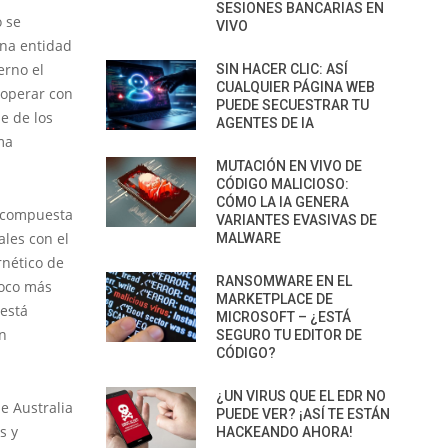
SESIONES BANCARIAS EN
o se
VIVO
una entidad
erno el
SIN HACER CLIC: ASÍ
CUALQUIER PÁGINA WEB
ooperar con
PUEDE SECUESTRAR TU
e de los
AGENTES DE IA
ma
MUTACIÓN EN VIVO DE
CÓDIGO MALICIOSO:
CÓMO LA IA GENERA
á compuesta
VARIANTES EVASIVAS DE
les con el
MALWARE
rnético de
RANSOMWARE EN EL
poco más
MARKETPLACE DE
 está
MICROSOFT – ¿ESTÁ
an
SEGURO TU EDITOR DE
CÓDIGO?
¿UN VIRUS QUE EL EDR NO
e Australia
PUEDE VER? ¡ASÍ TE ESTÁN
s y
HACKEANDO AHORA!