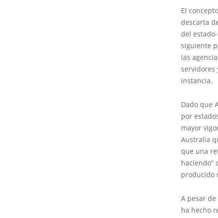
El concept
descarta d
del estado-
siguiente p
las agencia
servidores 
instancia.
Dado que Au
por estado
mayor vigor
Australia 
que una ret
haciendo” 
producido 
A pesar de 
ha hecho r