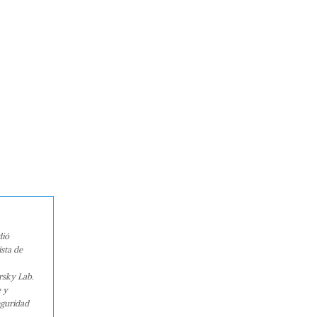
dió
sta de
rsky Lab.
e y
eguridad