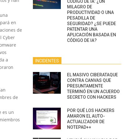
atos y han
CÓDIGO DE IA: ¿UN
MILAGRO DE
PRODUCTIVIDAD O UNA
 una
PESADILLA DE
ipará en
SEGURIDAD? ¿SE PUEDE
PATENTAR UNA
laciones de
APLICACIÓN BASADA EN
Cyber ​​
CÓDIGO DE IA?
nsomware
vos
da a
INCIDENTES
mbraron
EL MASIVO CIBERATAQUE
CONTRA CANVAS QUE
PRESUNTAMENTE
ían
TERMINÓ EN UN ACUERDO
ombres de
SECRETO CON HACKERS
POR QUÉ LOS HACKERS
e es un
AMARON EL AUTO-
x miembros
ACTUALIZADOR DE
NOTEPAD++