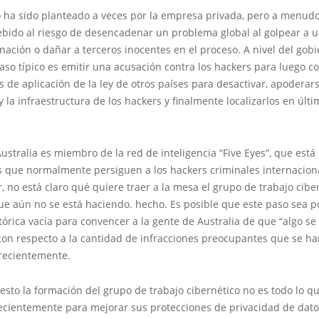
o ha sido planteado a veces por la empresa privada, pero a menud
ebido al riesgo de desencadenar un problema global al golpear a 
nación o dañar a terceros inocentes en el proceso. A nivel del gobi
aso típico es emitir una acusación contra los hackers para luego c
s de aplicación de la ley de otros países para desactivar, apoderars
y la infraestructura de los hackers y finalmente localizarlos en últi
stralia es miembro de la red de inteligencia “Five Eyes”, que est
s que normalmente persiguen a los hackers criminales internaciona
, no está claro qué quiere traer a la mesa el grupo de trabajo cibe
que aún no se está haciendo. hecho. Es posible que este paso sea 
órica vacía para convencer a la gente de Australia de que “algo se
con respecto a la cantidad de infracciones preocupantes que se h
recientemente.
esto la formación del grupo de trabajo cibernético no es todo lo qu
ecientemente para mejorar sus protecciones de privacidad de dato