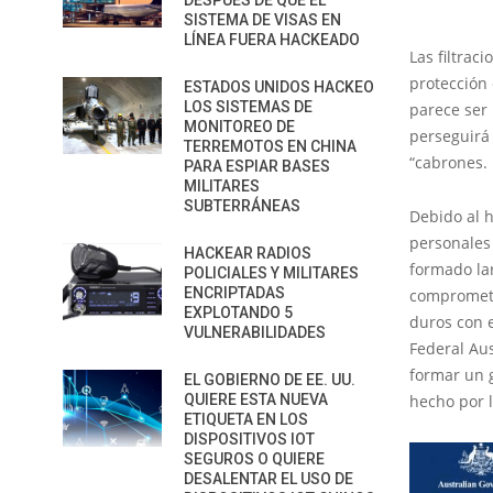
DESPUÉS DE QUE EL
SISTEMA DE VISAS EN
LÍNEA FUERA HACKEADO
Las filtrac
protección 
ESTADOS UNIDOS HACKEO
LOS SISTEMAS DE
parece ser 
MONITOREO DE
perseguirá 
TERREMOTOS EN CHINA
“cabrones.
PARA ESPIAR BASES
MILITARES
SUBTERRÁNEAS
Debido al 
personales
HACKEAR RADIOS
formado lar
POLICIALES Y MILITARES
ENCRIPTADAS
comprometi
EXPLOTANDO 5
duros con e
VULNERABILIDADES
Federal Aus
formar un 
EL GOBIERNO DE EE. UU.
QUIERE ESTA NUEVA
hecho por l
ETIQUETA EN LOS
DISPOSITIVOS IOT
SEGUROS O QUIERE
DESALENTAR EL USO DE