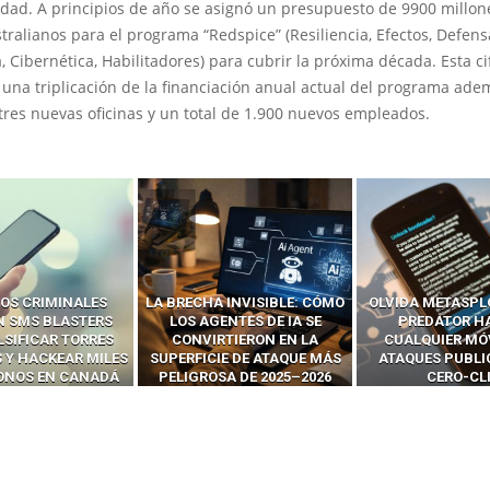
idad. A principios de año se asignó un presupuesto de 9900 millon
tralianos para el programa “Redspice” (Resiliencia, Efectos, Defens
a, Cibernética, Habilitadores) para cubrir la próxima década. Esta ci
una triplicación de la financiación anual actual del programa ade
tres nuevas oficinas y un total de 1.900 nuevos empleados.
 INVISIBLE: CÓMO
OLVIDA METASPLOIT: CÓMO
CÓMO LOS HA
ENTES DE IA SE
PREDATOR HACKEA
INTERCEPTAN 
RTIERON EN LA
CUALQUIER MÓVIL CON
LLAMADAS MÓVI
IE DE ATAQUE MÁS
ATAQUES PUBLICITARIOS
‘HACKEAR’ — EL 
SA DE 2025–2026
CERO-CLIC
PODER DE LOS S