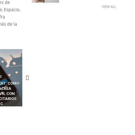
es de
VIEW ALL
a, Espacio,
fra
más de la
CKERS
13 TÉCNICAS
CÓMO LOS HACKERS
OTPS Y
RIDÍCULAMENTE FÁCILES
MANIPULAN GITHUB
LES SIN
PARA HACKEAR Y EXPLOTAR
COPILOT DENTRO DE VS C
INCREÍBLE
NAVEGADORES DE IA
IM BOXES”
AGÉNTICA