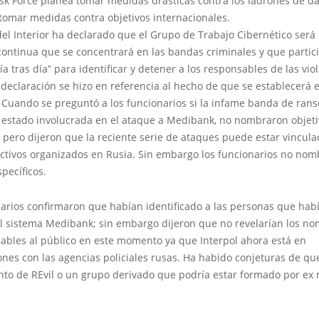
Task Force planea tomar medidas drásticas contra los ladrones de d
tomar medidas contra objetivos internacionales.
del Interior ha declarado que el Grupo de Trabajo Cibernético será
continua que se concentrará en las bandas criminales y que partic
ía tras día” para identificar y detener a los responsables de las vio
 declaración se hizo en referencia al hecho de que se establecerá el 
. Cuando se preguntó a los funcionarios si la infame banda de ra
estado involucrada en el ataque a Medibank, no nombraron objeti
, pero dijeron que la reciente serie de ataques puede estar vincula
ictivos organizados en Rusia. Sin embargo los funcionarios no no
specíficos.
narios confirmaron que habían identificado a las personas que hab
l sistema Medibank; sin embargo dijeron que no revelarían los n
sables al público en este momento ya que Interpol ahora está en
nes con las agencias policiales rusas. Ha habido conjeturas de qu
nto de REvil o un grupo derivado que podría estar formado por e