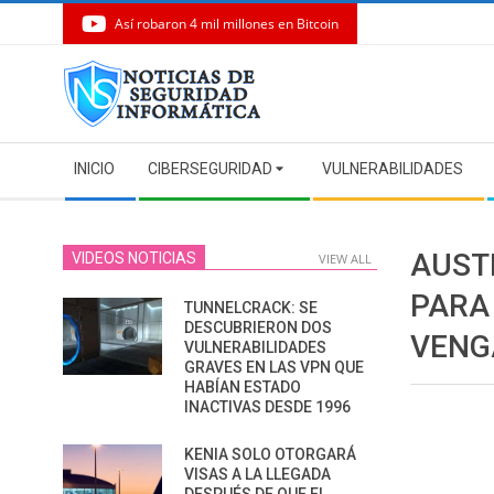
Así robaron 4 mil millones en Bitcoin
Skip
to
content
Secondary
INICIO
CIBERSEGURIDAD
VULNERABILIDADES
Navigation
Menu
AUST
VIDEOS NOTICIAS
VIEW ALL
PARA
TUNNELCRACK: SE
DESCUBRIERON DOS
VENG
VULNERABILIDADES
GRAVES EN LAS VPN QUE
HABÍAN ESTADO
INACTIVAS DESDE 1996
KENIA SOLO OTORGARÁ
VISAS A LA LLEGADA