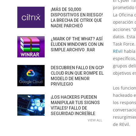
El Cyber ​​
prometido 
¡MÁS DE 50,000
La Oficina 
DISPOSITIVOS EN RIESGO!
LA BRECHA DE CITRIX QUE
operación 
NADIE PARCHEÓ
acciones “d
datos. Esta
¿MARK OF THE WHAT? ASÍ
Task Force
ELUDEN WINDOWS CON UN
SIMPLE ARCHIVO .RAR
REvil
había 
específicos
grupos del
DESCUBREN FALLO EN GCP
objetivos e
CLOUD RUN QUE ROMPE EL
MODELO DE MENOR
PRIVILEGIO
Los funcio
hackeado e
¡LOS HACKERS PUEDEN
los respon
MANIPULAR TUS SIGNOS
VITALES! FALLO DE
conversacio
SEGURIDAD INCREÍBLE
resurgimie
VIEW ALL
de REvil.