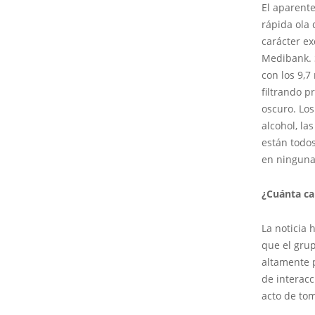
El aparente
rápida ola
carácter ex
Medibank. S
con los 9,7
filtrando p
oscuro. Los
alcohol, l
están todos
en ninguna
¿Cuánta ca
La noticia
que el grup
altamente 
de interacc
acto de tom