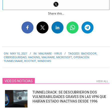
Share this...
2021-
ON:
MAY 10, 2021
IN:
MALWARE - VIRUS
TAGGED:
BACKDOOR
,
05-
CIBERSEGURIDAD
,
HACKING
,
MALWARE
,
MICROSOFT
,
OPERACIÓN
10
TUNNELSNAKE
,
ROOTKIT
,
WINDOWS
VIDEOS NOTICIAS
VIEW ALL
TUNNELCRACK: SE DESCUBRIERON DOS
VULNERABILIDADES GRAVES EN LAS VPN QUE
HABÍAN ESTADO INACTIVAS DESDE 1996