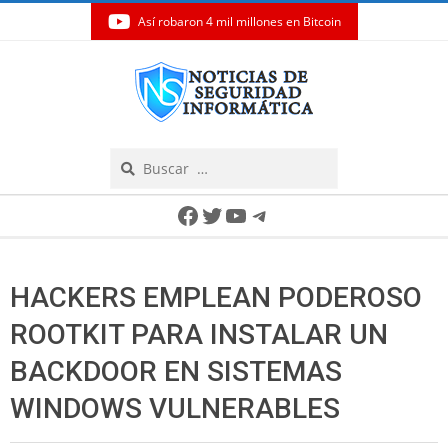
Así robaron 4 mil millones en Bitcoin
Skip
to
content
Search
Secondary
Facebook
Twitter
YouTube
Telegram
Navigation
Menu
HACKERS EMPLEAN PODEROSO
ROOTKIT PARA INSTALAR UN
BACKDOOR EN SISTEMAS
WINDOWS VULNERABLES