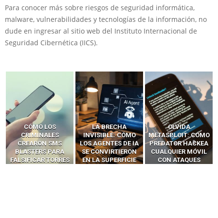
Para conocer más sobre riesgos de seguridad informática,
malware, vulnerabilidades y tecnologías de la información, no
dude en ingresar al sitio web del Instituto Internacional de
Seguridad Cibernética (IICS).
LA BRECHA
OLVIDA
CÓMO LOS HACKERS
INVISIBLE: CÓMO
METASPLOIT: CÓMO
INTERCEPTAN OTPS
LOS AGENTES DE IA
PREDATOR HACKEA
Y LLAMADAS
SE CONVIRTIERON
CUALQUIER MÓVIL
MÓVILES SIN
EN LA SUPERFICIE
CON ATAQUES
‘HACKEAR’ — EL
DE ATAQUE MÁS
PUBLICITARIOS
INCREÍBLE PODER DE
PELIGROSA DE
CERO-CLIC
LOS SIM BOXES”
2025–2026