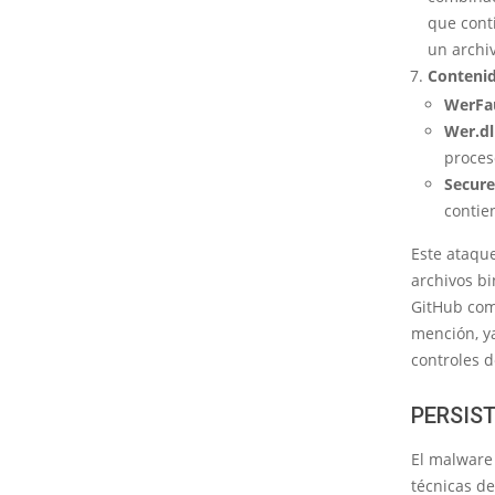
que con
un archi
Contenid
WerFau
Wer.dl
proces
Secure
contie
Este ataque
archivos bi
GitHub com
mención, y
controles d
PERSIS
El malware 
técnicas de