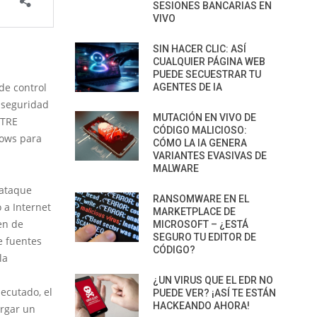
SESIONES BANCARIAS EN
VIVO
SIN HACER CLIC: ASÍ
CUALQUIER PÁGINA WEB
PUEDE SECUESTRAR TU
de control
AGENTES DE IA
e seguridad
MUTACIÓN EN VIVO DE
ITRE
CÓDIGO MALICIOSO:
dows para
CÓMO LA IA GENERA
VARIANTES EVASIVAS DE
MALWARE
 ataque
RANSOMWARE EN EL
 a Internet
MARKETPLACE DE
en de
MICROSOFT – ¿ESTÁ
SEGURO TU EDITOR DE
e fuentes
CÓDIGO?
la
¿UN VIRUS QUE EL EDR NO
ecutado, el
PUEDE VER? ¡ASÍ TE ESTÁN
HACKEANDO AHORA!
argar un