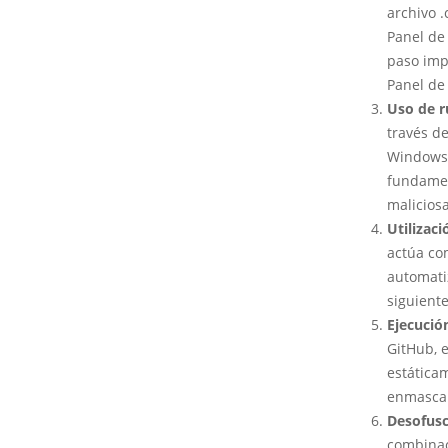
archivo .
Panel de 
paso imp
Panel de
Uso de r
través d
Windows 
fundamen
malicios
Utilizac
actúa co
automatiz
siguient
Ejecució
GitHub, e
estáticam
enmascar
Desofusc
combinac