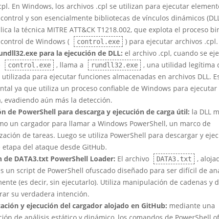
cpl. En Windows, los archivos .cpl se utilizan para ejecutar element
control y son esencialmente bibliotecas de vínculos dinámicos (DLL
lica la técnica MITRE ATT&CK T1218.002, que explota el proceso bin
 control de Windows (
) para ejecutar archivos .cpl.
control.exe
undll32.exe para la ejecución de DLL:
el archivo .cpl, cuando se ej
e
, llama a
, una utilidad legítima
control.exe
rundll32.exe
utilizada para ejecutar funciones almacenadas en archivos DLL. E
tal ya que utiliza un proceso confiable de Windows para ejecutar 
a, evadiendo aún más la detección.
ión de PowerShell para descarga y ejecución de carga útil:
la DLL m
mo un cargador para llamar a Windows PowerShell, un marco de
ación de tareas. Luego se utiliza PowerShell para descargar y ejec
e etapa del ataque desde GitHub.
n de DATA3.txt PowerShell Loader:
El archivo
, aloja
DATA3.txt
s un script de PowerShell ofuscado diseñado para ser difícil de an
ente (es decir, sin ejecutarlo). Utiliza manipulación de cadenas y d
ar su verdadera intención.
ación y ejecución del cargador alojado en GitHub:
mediante una
ión de análisis estático y dinámico, los comandos de PowerShell 