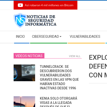
Así robaron 4 mil millones en Bitcoin
Skip
to
content
Secondary
INICIO
CIBERSEGURIDAD
VULNERABILIDADES
Navigation
Menu
EXPL
VIDEOS NOTICIAS
VIEW ALL
DEFE
TUNNELCRACK: SE
DESCUBRIERON DOS
CON 
VULNERABILIDADES
GRAVES EN LAS VPN QUE
HABÍAN ESTADO
INACTIVAS DESDE 1996
KENIA SOLO OTORGARÁ
VISAS A LA LLEGADA