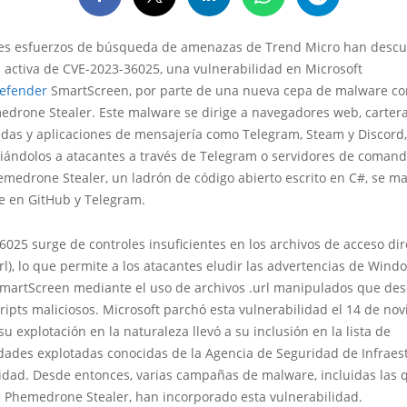
tes esfuerzos de búsqueda de amenazas de Trend Micro han descu
 activa de CVE-2023-36025, una vulnerabilidad en Microsoft
efender
SmartScreen, por parte de una nueva cepa de malware co
drone Stealer. Este malware se dirige a navegadores web, carter
das y aplicaciones de mensajería como Telegram, Steam y Discord
viándolos a atacantes a través de Telegram o servidores de comand
emedrone Stealer, un ladrón de código abierto escrito en C#, se m
e en GitHub y Telegram.
025 surge de controles insuficientes en los archivos de acceso dir
url), lo que permite a los atacantes eludir las advertencias de Wind
martScreen mediante el uso de archivos .url manipulados que des
ripts maliciosos. Microsoft parchó esta vulnerabilidad el 14 de no
su explotación en la naturaleza llevó a su inclusión en la lista de
dades explotadas conocidas de la Agencia de Seguridad de Infraes
idad. Desde entonces, varias campañas de malware, incluidas las 
n Phemedrone Stealer, han incorporado esta vulnerabilidad.