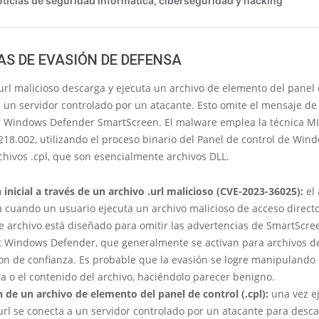
AS DE EVASIÓN DE DEFENSA
.url malicioso descarga y ejecuta un archivo de elemento del panel 
e un servidor controlado por un atacante. Esto omite el mensaje d
e Windows Defender SmartScreen. El malware emplea la técnica M
18.002, utilizando el proceso binario del Panel de control de Win
chivos .cpl, que son esencialmente archivos DLL.
 inicial a través de un archivo .url malicioso (CVE-2023-36025):
el
 cuando un usuario ejecuta un archivo malicioso de acceso directo
ste archivo está diseñado para omitir las advertencias de SmartScre
t Windows Defender, que generalmente se activan para archivos d
on de confianza. Es probable que la evasión se logre manipulando 
a o el contenido del archivo, haciéndolo parecer benigno.
n de un archivo de elemento del panel de control (.cpl):
una vez ej
.url se conecta a un servidor controlado por un atacante para desc