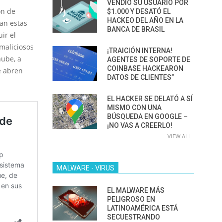
VENDIÓ SU USUARIO POR
on de
$1.000 Y DESATÓ EL
HACKEO DEL AÑO EN LA
zan estas
BANCA DE BRASIL
ir el
maliciosos
¡TRAICIÓN INTERNA!
nube, a
AGENTES DE SOPORTE DE
COINBASE HACKEARON
e abren
DATOS DE CLIENTES”
EL HACKER SE DELATÓ A SÍ
MISMO CON UNA
BÚSQUEDA EN GOOGLE –
¡NO VAS A CREERLO!
VIEW ALL
MALWARE - VIRUS
EL MALWARE MÁS
PELIGROSO EN
LATINOAMÉRICA ESTÁ
SECUESTRANDO