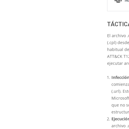
TÁCTIC
El archivo 
(.cpl) desd
habitual d
ATT&CK T12
ejecutar ar
Infección
comienza
(.url). E
Microsof
que no s
estructur
Ejecució
archivo 