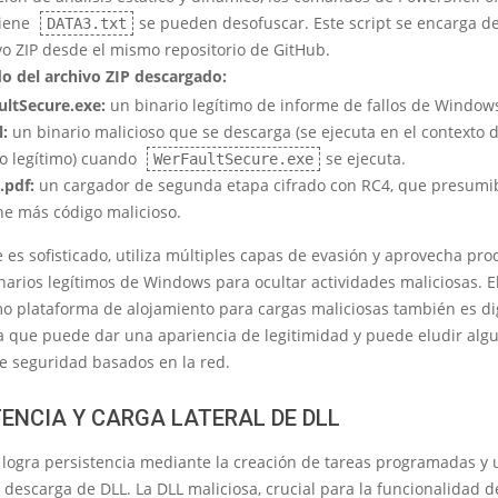
tiene
se pueden desofuscar. Este script se encarga d
DATA3.txt
vo ZIP desde el mismo repositorio de GitHub.
o del archivo ZIP descargado:
ltSecure.exe:
un binario legítimo de informe de fallos de Window
l:
un binario malicioso que se descarga (se ejecuta en el contexto 
o legítimo) cuando
se ejecuta.
WerFaultSecure.exe
.pdf:
un cargador de segunda etapa cifrado con RC4, que presum
ne más código malicioso.
 es sofisticado, utiliza múltiples capas de evasión y aprovecha pro
narios legítimos de Windows para ocultar actividades maliciosas. E
o plataforma de alojamiento para cargas maliciosas también es d
a que puede dar una apariencia de legitimidad y puede eludir alg
e seguridad basados ​​en la red.
TENCIA Y CARGA LATERAL DE DLL
logra persistencia mediante la creación de tareas programadas y u
 descarga de DLL. La DLL maliciosa, crucial para la funcionalidad d