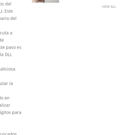
os del
VIEW ALL
). Este
ario del
ecuta a
 de
ste paso es
la DLL
aliciosa
utar la
do en
alizar
ígitos para
ofuscados