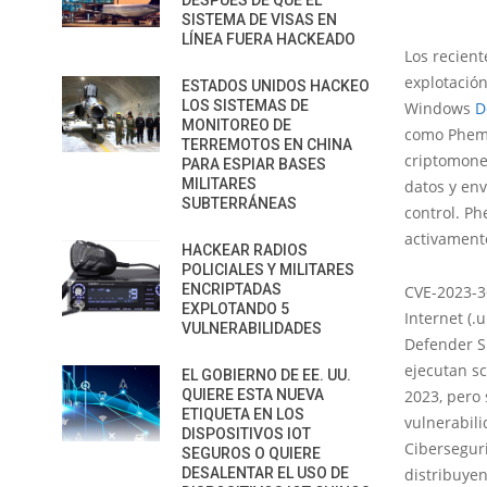
DESPUÉS DE QUE EL
SISTEMA DE VISAS EN
LÍNEA FUERA HACKEADO
Los recien
explotación
ESTADOS UNIDOS HACKEO
LOS SISTEMAS DE
Windows
D
MONITOREO DE
como Pheme
TERREMOTOS EN CHINA
criptomone
PARA ESPIAR BASES
MILITARES
datos y en
SUBTERRÁNEAS
control. Ph
activament
HACKEAR RADIOS
POLICIALES Y MILITARES
ENCRIPTADAS
CVE-2023-36
EXPLOTANDO 5
Internet (.
VULNERABILIDADES
Defender S
ejecutan sc
EL GOBIERNO DE EE. UU.
QUIERE ESTA NUEVA
2023, pero 
ETIQUETA EN LOS
vulnerabili
DISPOSITIVOS IOT
Cibersegur
SEGUROS O QUIERE
DESALENTAR EL USO DE
distribuye