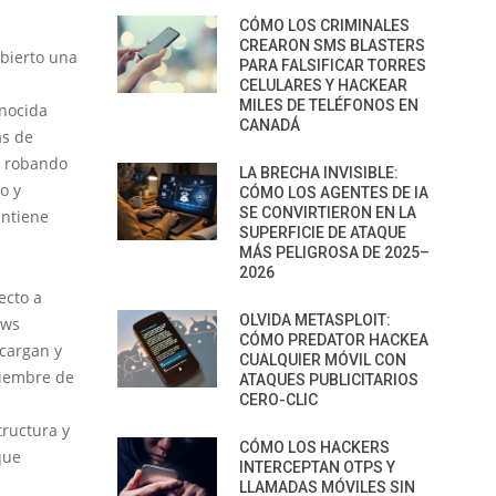
CÓMO LOS CRIMINALES
CREARON SMS BLASTERS
bierto una
PARA FALSIFICAR TORRES
CELULARES Y HACKEAR
MILES DE TELÉFONOS EN
nocida
CANADÁ
as de
, robando
LA BRECHA INVISIBLE:
o y
CÓMO LOS AGENTES DE IA
SE CONVIRTIERON EN LA
antiene
SUPERFICIE DE ATAQUE
MÁS PELIGROSA DE 2025–
2026
ecto a
OLVIDA METASPLOIT:
ows
CÓMO PREDATOR HACKEA
cargan y
CUALQUIER MÓVIL CON
viembre de
ATAQUES PUBLICITARIOS
CERO-CLIC
tructura y
CÓMO LOS HACKERS
que
INTERCEPTAN OTPS Y
LLAMADAS MÓVILES SIN