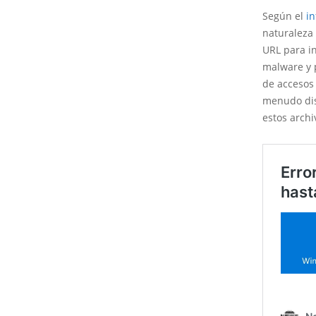
Según el
i
naturaleza 
URL para in
malware y p
de accesos 
menudo dis
estos arch