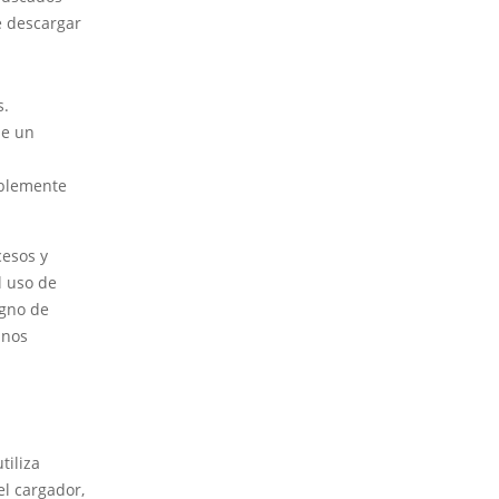
e descargar
s.
de un
iblemente
cesos y
l uso de
igno de
unos
tiliza
el cargador,