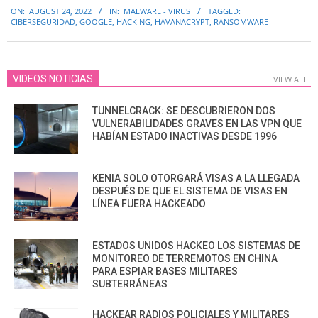
ON:
AUGUST 24, 2022
IN:
MALWARE - VIRUS
TAGGED:
08-
CIBERSEGURIDAD
,
GOOGLE
,
HACKING
,
HAVANACRYPT
,
RANSOMWARE
24
VIDEOS NOTICIAS
VIEW ALL
TUNNELCRACK: SE DESCUBRIERON DOS
VULNERABILIDADES GRAVES EN LAS VPN QUE
HABÍAN ESTADO INACTIVAS DESDE 1996
KENIA SOLO OTORGARÁ VISAS A LA LLEGADA
DESPUÉS DE QUE EL SISTEMA DE VISAS EN
LÍNEA FUERA HACKEADO
ESTADOS UNIDOS HACKEO LOS SISTEMAS DE
MONITOREO DE TERREMOTOS EN CHINA
PARA ESPIAR BASES MILITARES
SUBTERRÁNEAS
HACKEAR RADIOS POLICIALES Y MILITARES