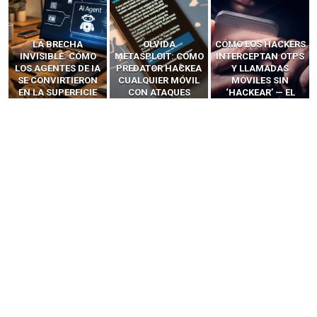
LA BRECHA
OLVIDA
CÓMO LOS HACKERS
INVISIBLE: CÓMO
METASPLOIT: CÓMO
INTERCEPTAN OTPS
LOS AGENTES DE IA
PREDATOR HACKEA
Y LLAMADAS
SE CONVIRTIERON
CUALQUIER MÓVIL
MÓVILES SIN
EN LA SUPERFICIE
CON ATAQUES
‘HACKEAR’ — EL
DE ATAQUE MÁS
PUBLICITARIOS
INCREÍBLE PODER DE
PELIGROSA DE
CERO-CLIC
LOS SIM BOXES”
2025–2026