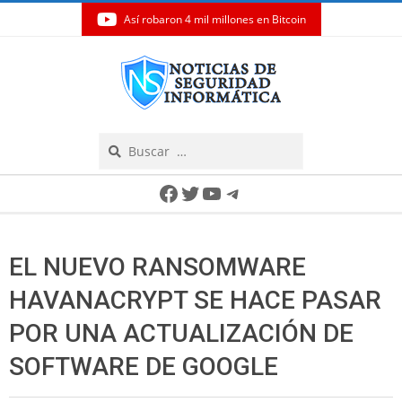
Así robaron 4 mil millones en Bitcoin
Skip
to
content
Search
Secondary
Facebook
Twitter
YouTube
Telegram
Navigation
Menu
EL NUEVO RANSOMWARE
HAVANACRYPT SE HACE PASAR
POR UNA ACTUALIZACIÓN DE
SOFTWARE DE GOOGLE