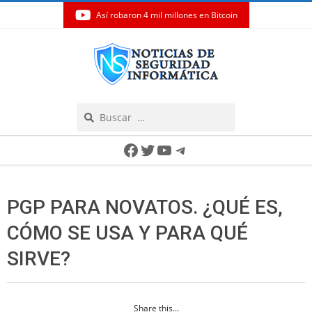
Así robaron 4 mil millones en Bitcoin
Skip
to
content
Search
Secondary
Facebook
Twitter
YouTube
Telegram
Navigation
Menu
PGP PARA NOVATOS. ¿QUÉ ES,
CÓMO SE USA Y PARA QUÉ
SIRVE?
Share this...