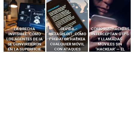
OLVIDA
CÓMO LOS HACKERS
13 TÉCNICAS
METASPLOIT: CÓMO
INTERCEPTAN OTPS
RIDÍCULAMENTE
PREDATOR HACKEA
Y LLAMADAS
FÁCILES PARA
CUALQUIER MÓVIL
MÓVILES SIN
HACKEAR Y
CON ATAQUES
‘HACKEAR’ — EL
EXPLOTAR
PUBLICITARIOS
INCREÍBLE PODER DE
NAVEGADORES DE IA
CERO-CLIC
LOS SIM BOXES”
AGÉNTICA