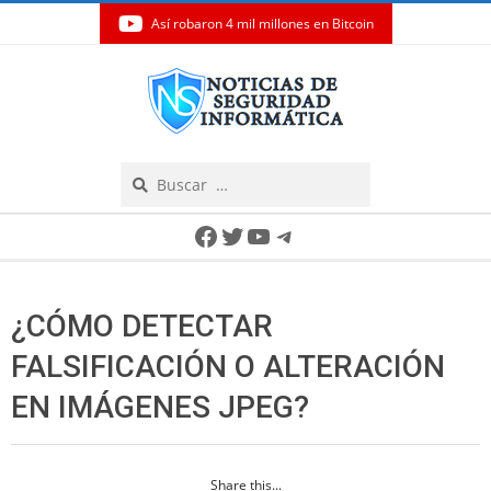
Así robaron 4 mil millones en Bitcoin
Skip
to
content
Search
Secondary
Facebook
Twitter
YouTube
Telegram
Navigation
Menu
¿CÓMO DETECTAR
FALSIFICACIÓN O ALTERACIÓN
EN IMÁGENES JPEG?
Share this...