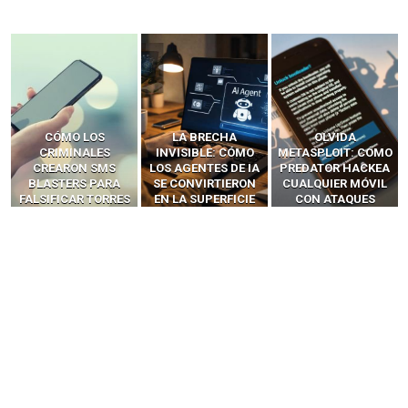
LA BRECHA
OLVIDA
CÓMO LOS HACKERS
INVISIBLE: CÓMO
METASPLOIT: CÓMO
INTERCEPTAN OTPS
LOS AGENTES DE IA
PREDATOR HACKEA
Y LLAMADAS
SE CONVIRTIERON
CUALQUIER MÓVIL
MÓVILES SIN
EN LA SUPERFICIE
CON ATAQUES
‘HACKEAR’ — EL
DE ATAQUE MÁS
PUBLICITARIOS
INCREÍBLE PODER DE
PELIGROSA DE
CERO-CLIC
LOS SIM BOXES”
2025–2026