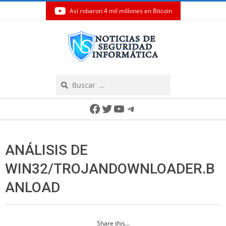
Así robaron 4 mil millones en Bitcoin
Skip
to
content
Search
Secondary
Facebook
Twitter
YouTube
Telegram
Navigation
Menu
ANÁLISIS DE
WIN32/TROJANDOWNLOADER.B
ANLOAD
Share this...