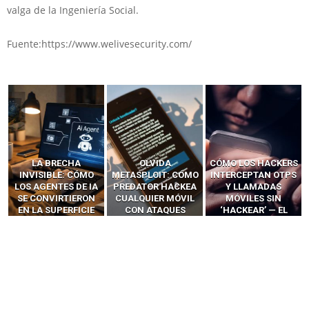
valga de la Ingeniería Social.
Fuente:https://www.welivesecurity.com/
LA BRECHA
OLVIDA
CÓMO LOS HACKERS
INVISIBLE: CÓMO
METASPLOIT: CÓMO
INTERCEPTAN OTPS
LOS AGENTES DE IA
PREDATOR HACKEA
Y LLAMADAS
SE CONVIRTIERON
CUALQUIER MÓVIL
MÓVILES SIN
EN LA SUPERFICIE
CON ATAQUES
‘HACKEAR’ — EL
DE ATAQUE MÁS
PUBLICITARIOS
INCREÍBLE PODER DE
PELIGROSA DE
CERO-CLIC
LOS SIM BOXES”
2025–2026