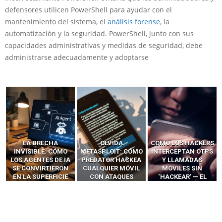
defensores utilicen PowerShell para ayudar con el
mantenimiento del sistema, el
análisis forense
, la
automatización y la seguridad. PowerShell, junto con sus
capacidades administrativas y medidas de seguridad, debe
administrarse adecuadamente y adoptarse
LA BRECHA
OLVIDA
CÓMO LOS HACKERS
INVISIBLE: CÓMO
METASPLOIT: CÓMO
INTERCEPTAN OTPS
LOS AGENTES DE IA
PREDATOR HACKEA
Y LLAMADAS
SE CONVIRTIERON
CUALQUIER MÓVIL
MÓVILES SIN
EN LA SUPERFICIE
CON ATAQUES
‘HACKEAR’ — EL
DE ATAQUE MÁS
PUBLICITARIOS
INCREÍBLE PODER DE
PELIGROSA DE
CERO-CLIC
LOS SIM BOXES”
2025–2026