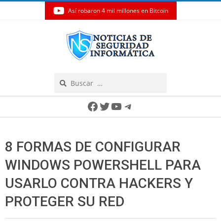
Así robaron 4 mil millones en Bitcoin
Skip
to
content
Search
Secondary
Facebook
Twitter
YouTube
Telegram
Navigation
Menu
8 FORMAS DE CONFIGURAR
WINDOWS POWERSHELL PARA
USARLO CONTRA HACKERS Y
PROTEGER SU RED