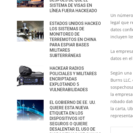
DESPUÉS DE QUE EL
SISTEMA DE VISAS EN
LÍNEA FUERA HACKEADO
Un número
legal que 
ESTADOS UNIDOS HACKEO
LOS SISTEMAS DE
datos confi
MONITOREO DE
incluyen l
TERREMOTOS EN CHINA
PARA ESPIAR BASES
MILITARES
La empresa
SUBTERRÁNEAS
datos en el
HACKEAR RADIOS
Según una c
POLICIALES Y MILITARES
ENCRIPTADAS
Burns LLC, 
EXPLOTANDO 5
sospechosa 
VULNERABILIDADES
la empresa
robado dat
EL GOBIERNO DE EE. UU.
QUIERE ESTA NUEVA
la carta, U
ETIQUETA EN LOS
representac
DISPOSITIVOS IOT
SEGUROS O QUIERE
DESALENTAR EL USO DE