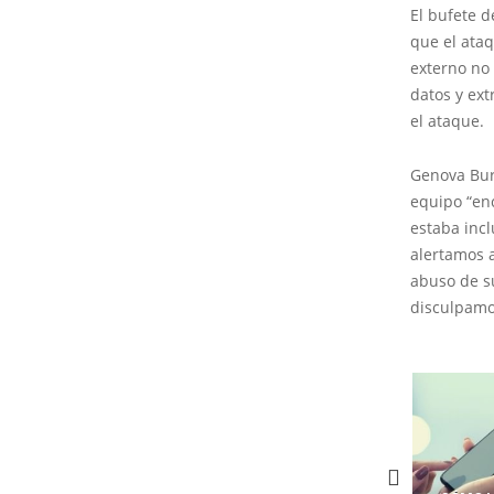
El bufete 
que el ataq
externo no 
datos y ext
el ataque.
Genova Burn
equipo “en
estaba incl
alertamos 
abuso de su
disculpamo