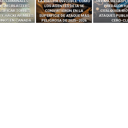
 INVISIBLE: CÓMO
OLVIDA METASPLOIT: CÓMO
CÓMO LOS HA
ENTES DE IA SE
PREDATOR HACKEA
INTERCEPTAN 
RTIERON EN LA
CUALQUIER MÓVIL CON
LLAMADAS MÓVI
IE DE ATAQUE MÁS
ATAQUES PUBLICITARIOS
‘HACKEAR’ — EL 
SA DE 2025–2026
CERO-CLIC
PODER DE LOS S