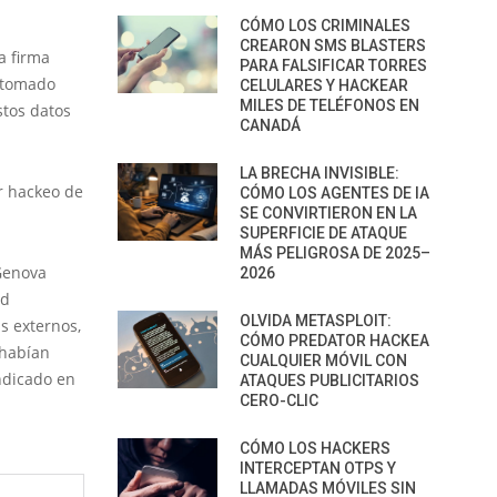
CÓMO LOS CRIMINALES
CREARON SMS BLASTERS
a firma
PARA FALSIFICAR TORRES
n tomado
CELULARES Y HACKEAR
MILES DE TELÉFONOS EN
stos datos
CANADÁ
LA BRECHA INVISIBLE:
r hackeo de
CÓMO LOS AGENTES DE IA
SE CONVIRTIERON EN LA
SUPERFICIE DE ATAQUE
MÁS PELIGROSA DE 2025–
 Genova
2026
ad
OLVIDA METASPLOIT:
s externos,
CÓMO PREDATOR HACKEA
 habían
CUALQUIER MÓVIL CON
ndicado en
ATAQUES PUBLICITARIOS
CERO-CLIC
CÓMO LOS HACKERS
INTERCEPTAN OTPS Y
LLAMADAS MÓVILES SIN