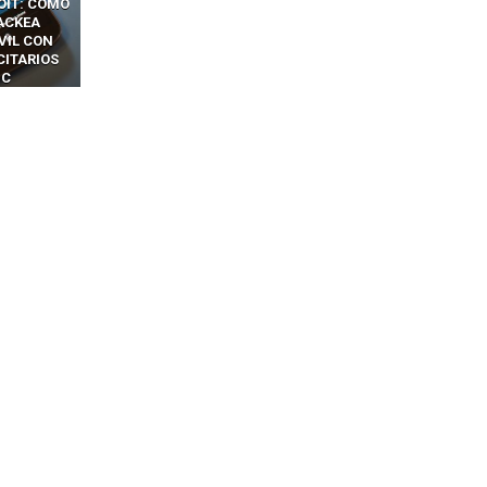
CKERS
13 TÉCNICAS
CÓMO LOS HACKERS
OTPS Y
RIDÍCULAMENTE FÁCILES
MANIPULAN GITHUB
LES SIN
PARA HACKEAR Y EXPLOTAR
COPILOT DENTRO DE VS C
INCREÍBLE
NAVEGADORES DE IA
IM BOXES”
AGÉNTICA