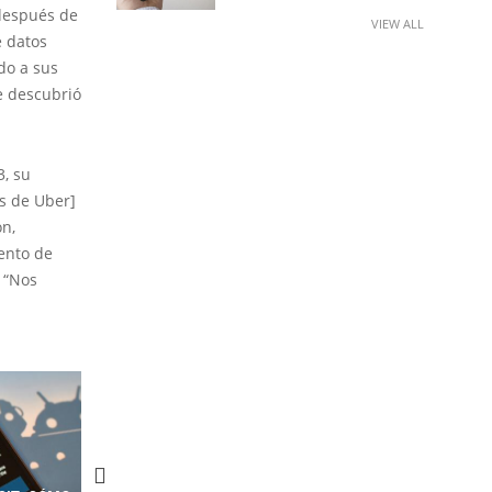
 después de
VIEW ALL
e datos
do a sus
e descubrió
3, su
s de Uber]
ón,
ento de
 “Nos