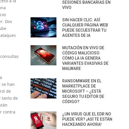
ceso a la
SESIONES BANCARIAS EN
una
VIVO
icos
SIN HACER CLIC: ASÍ
er. Dos
CUALQUIER PÁGINA WEB
nube
PUEDE SECUESTRAR TU
s ataques
AGENTES DE IA
MUTACIÓN EN VIVO DE
CÓDIGO MALICIOSO:
 consultas
CÓMO LA IA GENERA
VARIANTES EVASIVAS DE
MALWARE
ha
RANSOMWARE EN EL
l se han
MARKETPLACE DE
rol de
MICROSOFT – ¿ESTÁ
SEGURO TU EDITOR DE
l tanto de
CÓDIGO?
stán
r contra
¿UN VIRUS QUE EL EDR NO
PUEDE VER? ¡ASÍ TE ESTÁN
HACKEANDO AHORA!