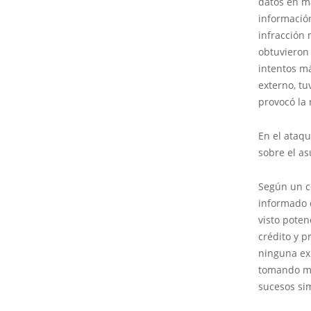
datos en ma
información
infracción 
obtuvieron 
intentos má
externo, tu
provocó la
En el ataqu
sobre el as
Según un c
informado 
visto poten
crédito y p
ninguna exp
tomando me
sucesos sim