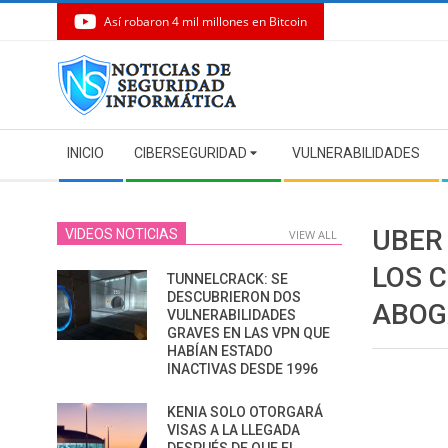
Así robaron 4 mil millones en Bitcoin
Skip
to
content
Secondary
INICIO
CIBERSEGURIDAD
VULNERABILIDADES
Navigation
Menu
UBER
VIDEOS NOTICIAS
VIEW ALL
LOS 
TUNNELCRACK: SE
DESCUBRIERON DOS
ABOG
VULNERABILIDADES
GRAVES EN LAS VPN QUE
HABÍAN ESTADO
INACTIVAS DESDE 1996
KENIA SOLO OTORGARÁ
VISAS A LA LLEGADA