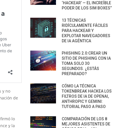
‘HACKEAR’ — EL INCREÍBLE
PODER DE LOS SIM BOXES”
13 TÉCNICAS
RIDÍCULAMENTE FÁCILES
PARA HACKEAR Y
EXPLOTAR NAVEGADORES
DE IA AGÉNTICA
PHISHING 2.0:CREAR UN
SITIO DE PHISHING CON IA
TOMA SOLO 30
SEGUNDOS. ¿ESTÁS
PREPARADO?
CÓMO LA TÉCNICA
s y no
TOKENBREAK HACKEA LOS
FILTROS DE IA DE OPENAI,
rmación de
ANTHROPIC Y GEMINI:
TUTORIAL PASO A PASO
firmó lo
COMPARACIÓN DE LOS 8
MEJORES ASISTENTES DE
nce y la