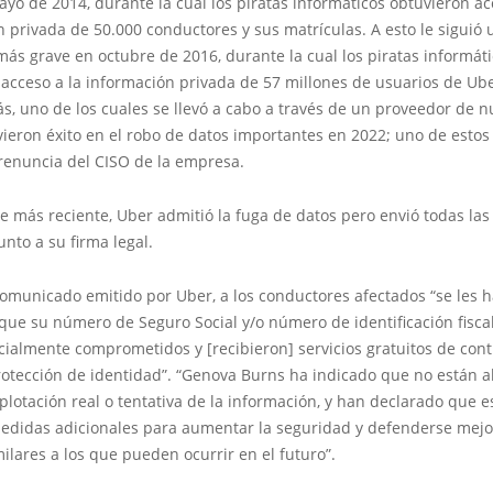
yo de 2014, durante la cual los piratas informáticos obtuvieron ac
 privada de 50.000 conductores y sus matrículas. A esto le siguió 
más grave en octubre de 2016, durante la cual los piratas informát
acceso a la información privada de 57 millones de usuarios de Ub
s, uno de los cuales se llevó a cabo a través de un proveedor de 
vieron éxito en el robo de datos importantes en 2022; uno de esto
 renuncia del CISO de la empresa.
e más reciente, Uber admitió la fuga de datos pero envió todas las
unto a su firma legal.
omunicado emitido por Uber, a los conductores afectados “se les 
que su número de Seguro Social y/o número de identificación fisca
cialmente comprometidos y [recibieron] servicios gratuitos de cont
rotección de identidad”. “Genova Burns ha indicado que no están a
lotación real o tentativa de la información, y han declarado que e
didas adicionales para aumentar la seguridad y defenderse mejo
ilares a los que pueden ocurrir en el futuro”.