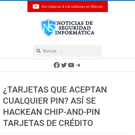
Así robaron 4 mil millones en Bitcoin
Skip
to
content
Search
Secondary
Facebook
Twitter
YouTube
Telegram
Navigation
Menu
¿TARJETAS QUE ACEPTAN
CUALQUIER PIN? ASÍ SE
HACKEAN CHIP-AND-PIN
TARJETAS DE CRÉDITO