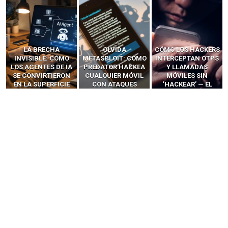
LA BRECHA
OLVIDA
CÓMO LOS HACKERS
INVISIBLE: CÓMO
METASPLOIT: CÓMO
INTERCEPTAN OTPS
LOS AGENTES DE IA
PREDATOR HACKEA
Y LLAMADAS
SE CONVIRTIERON
CUALQUIER MÓVIL
MÓVILES SIN
EN LA SUPERFICIE
CON ATAQUES
‘HACKEAR’ — EL
DE ATAQUE MÁS
PUBLICITARIOS
INCREÍBLE PODER DE
PELIGROSA DE
CERO-CLIC
LOS SIM BOXES”
2025–2026