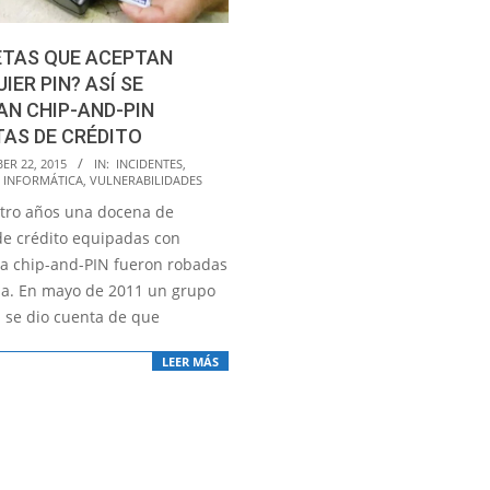
ETAS QUE ACEPTAN
IER PIN? ASÍ SE
N CHIP-AND-PIN
AS DE CRÉDITO
ER 22, 2015
IN:
INCIDENTES
,
 INFORMÁTICA
,
VULNERABILIDADES
tro años una docena de
 de crédito equipadas con
ía chip-and-PIN fueron robadas
ia. En mayo de 2011 un grupo
 se dio cuenta de que
LEER MÁS