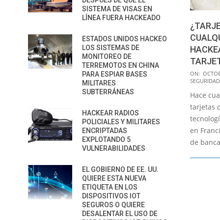
DESPUÉS DE QUE EL
SISTEMA DE VISAS EN
LÍNEA FUERA HACKEADO
¿TARJ
CUALQU
ESTADOS UNIDOS HACKEO
LOS SISTEMAS DE
HACKEA
MONITOREO DE
TARJET
TERREMOTOS EN CHINA
2015-
ON:
OCTOB
PARA ESPIAR BASES
SEGURIDAD
MILITARES
10-
SUBTERRÁNEAS
Hace cua
22
tarjetas
HACKEAR RADIOS
tecnolog
POLICIALES Y MILITARES
en Franc
ENCRIPTADAS
EXPLOTANDO 5
de banca
VULNERABILIDADES
EL GOBIERNO DE EE. UU.
QUIERE ESTA NUEVA
ETIQUETA EN LOS
DISPOSITIVOS IOT
SEGUROS O QUIERE
DESALENTAR EL USO DE