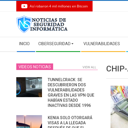
Así robaron 4 mil millones en Bitcoin
Skip
to
content
Secondary
INICIO
CIBERSEGURIDAD
VULNERABILIDADES
Navigation
Menu
CHIP
VIDEOS NOTICIAS
VIEW ALL
TUNNELCRACK: SE
DESCUBRIERON DOS
VULNERABILIDADES
GRAVES EN LAS VPN QUE
HABÍAN ESTADO
INACTIVAS DESDE 1996
KENIA SOLO OTORGARÁ
VISAS A LA LLEGADA