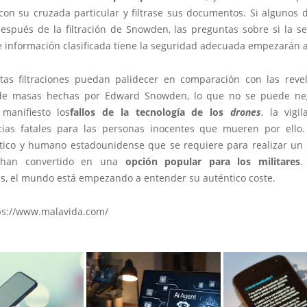
on su cruzada particular y filtrase sus documentos. Si algunos
espués de la filtración de Snowden, las preguntas sobre si la s
e información clasificada tiene la seguridad adecuada empezarán a
as filtraciones puedan palidecer en comparación con las reve
a de masas hechas por Edward Snowden, lo que no se puede ne
manifiesto los
fallos de la tecnología de los
drones
, la vigi
ias fatales para las personas inocentes que mueren por ello
lítico y humano estadounidense que se requiere para realizar un
han convertido en una
opción popular para los militares
.
es, el mundo está empezando a entender su auténtico coste.
ps://www.malavida.com/