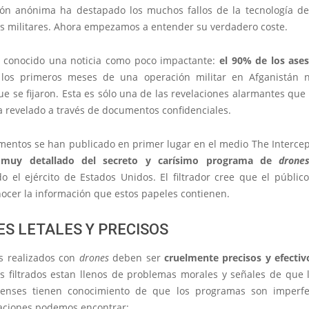
ción anónima ha destapado los muchos fallos de la tecnología d
es militares. Ahora empezamos a entender su verdadero coste.
conocido una noticia como poco impactante:
el 90% de los ase
los primeros meses de una operación militar en Afganistán 
ue se fijaron. Esta es sólo una de las revelaciones alarmantes que 
 revelado a través de documentos confidenciales.
mentos se han publicado en primer lugar en el medio The Intercept
 muy detallado del secreto y carísimo programa de
drone
o el ejército de Estados Unidos. El filtrador cree que el público
ocer la información que estos papeles contienen.
S LETALES Y PRECISOS
s realizados con
drones
deben ser
cruelmente precisos y efectiv
 filtrados estan llenos de problemas morales y señales de que lo
enses tienen conocimiento de que los programas son imperfe
laciones podemos encontrar: