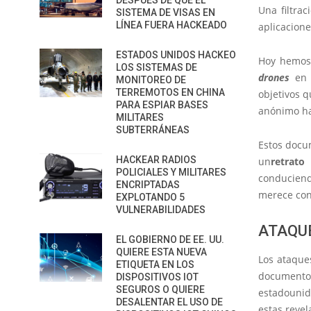
DESPUÉS DE QUE EL
Una filtra
SISTEMA DE VISAS EN
LÍNEA FUERA HACKEADO
aplicacion
ESTADOS UNIDOS HACKEO
Hoy hemos 
LOS SISTEMAS DE
drones
en 
MONITOREO DE
TERREMOTOS EN CHINA
objetivos q
PARA ESPIAR BASES
anónimo ha
MILITARES
SUBTERRÁNEAS
Estos docu
HACKEAR RADIOS
un
retrato
POLICIALES Y MILITARES
conduciend
ENCRIPTADAS
merece con
EXPLOTANDO 5
VULNERABILIDADES
ATAQUE
EL GOBIERNO DE EE. UU.
QUIERE ESTA NUEVA
Los ataque
ETIQUETA EN LOS
documentos
DISPOSITIVOS IOT
SEGUROS O QUIERE
estadounid
DESALENTAR EL USO DE
estas reve