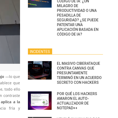
CÓDIGO DE IA: ¿UN
MILAGRO DE
PRODUCTIVIDAD O UNA
PESADILLA DE
SEGURIDAD? ¿SE PUEDE
PATENTAR UNA
APLICACIÓN BASADA EN
CÓDIGO DE IA?
INCIDENTES
EL MASIVO CIBERATAQUE
CONTRA CANVAS QUE
PRESUNTAMENTE
ajo
—lo que
TERMINÓ EN UN ACUERDO
SECRETO CON HACKERS
tablece que
, todo ello
POR QUÉ LOS HACKERS
En contraste
AMARON EL AUTO-
aplica a la
ACTUALIZADOR DE
cia fría y
NOTEPAD++