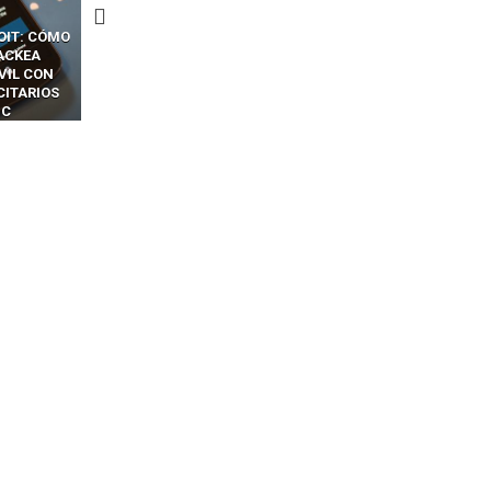
CKERS
13 TÉCNICAS
CÓMO LOS HACKERS
OTPS Y
RIDÍCULAMENTE FÁCILES
MANIPULAN GITHUB
LES SIN
PARA HACKEAR Y EXPLOTAR
COPILOT DENTRO DE VS C
INCREÍBLE
NAVEGADORES DE IA
IM BOXES”
AGÉNTICA