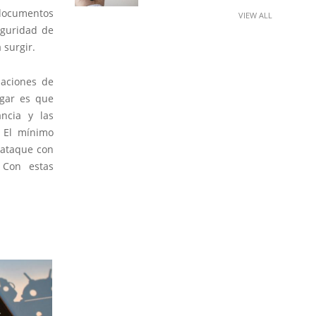
 documentos
VIEW ALL
eguridad de
 surgir.
laciones de
gar es que
lancia y las
. El mínimo
 ataque con
 Con estas