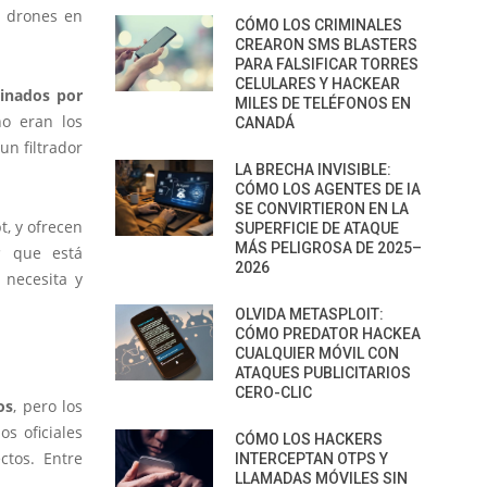
e drones en
CÓMO LOS CRIMINALES
CREARON SMS BLASTERS
PARA FALSIFICAR TORRES
CELULARES Y HACKEAR
sinados por
MILES DE TELÉFONOS EN
no eran los
CANADÁ
un filtrador
LA BRECHA INVISIBLE:
CÓMO LOS AGENTES DE IA
SE CONVIRTIERON EN LA
, y ofrecen
SUPERFICIE DE ATAQUE
MÁS PELIGROSA DE 2025–
s
que está
2026
 necesita y
OLVIDA METASPLOIT:
CÓMO PREDATOR HACKEA
CUALQUIER MÓVIL CON
ATAQUES PUBLICITARIOS
CERO-CLIC
os
, pero los
s oficiales
CÓMO LOS HACKERS
ctos. Entre
INTERCEPTAN OTPS Y
LLAMADAS MÓVILES SIN