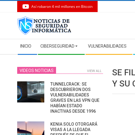
Así robaron 4 mil millones en Bitcoin
Skip
to
content
Secondary
INICIO
CIBERSEGURIDAD
VULNERABILIDADES
Navigation
Menu
SE F
VIDEOS NOTICIAS
VIEW ALL
Y SU
TUNNELCRACK: SE
DESCUBRIERON DOS
VULNERABILIDADES
GRAVES EN LAS VPN QUE
HABÍAN ESTADO
INACTIVAS DESDE 1996
KENIA SOLO OTORGARÁ
VISAS A LA LLEGADA