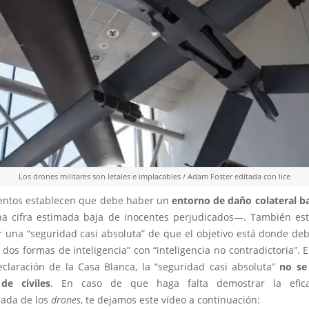
Los drones militares son letales e implacables / Adam Foster editada con lice
ntos establecen que debe haber un
entorno de daño colateral b
una cifra estimada baja de inocentes perjudicados—. También es
 una “seguridad casi absoluta” de que el objetivo está donde debe
dos formas de inteligencia” con “inteligencia no contradictoria”. 
claración de la Casa Blanca, la “seguridad casi absoluta”
no se 
de civiles
. En caso de que haga falta demostrar la efica
ada de los
drones
, te dejamos este vídeo a continuación: