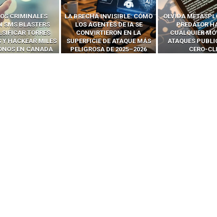
 INVISIBLE: CÓMO
OLVIDA METASPLOIT: CÓMO
CÓMO LOS HA
ENTES DE IA SE
PREDATOR HACKEA
INTERCEPTAN 
RTIERON EN LA
CUALQUIER MÓVIL CON
LLAMADAS MÓVI
IE DE ATAQUE MÁS
ATAQUES PUBLICITARIOS
‘HACKEAR’ — EL 
SA DE 2025–2026
CERO-CLIC
PODER DE LOS S