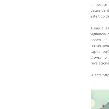
empezase c
datan de d
este tipo d
Aunque est
vigilanci
ponen de 
consecuenc
capital po
drones
lo 
revelacion
Fuente:htt