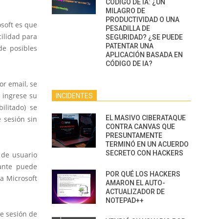
CÓDIGO DE IA: ¿UN
MILAGRO DE
PRODUCTIVIDAD O UNA
soft es que
PESADILLA DE
cilidad para
SEGURIDAD? ¿SE PUEDE
PATENTAR UNA
de posibles
APLICACIÓN BASADA EN
CÓDIGO DE IA?
or email, se
a ingrese su
INCIDENTES
ilitado) se
EL MASIVO CIBERATAQUE
 sesión sin
CONTRA CANVAS QUE
PRESUNTAMENTE
TERMINÓ EN UN ACUERDO
SECRETO CON HACKERS
 de usuario
cante puede
POR QUÉ LOS HACKERS
 a Microsoft
AMARON EL AUTO-
ACTUALIZADOR DE
NOTEPAD++
de sesión de