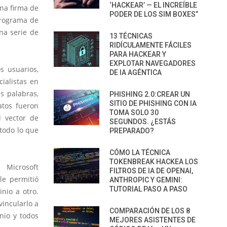
‘HACKEAR’ — EL INCREÍBLE
una firma de
PODER DE LOS SIM BOXES”
rograma de
na serie de
13 TÉCNICAS
RIDÍCULAMENTE FÁCILES
PARA HACKEAR Y
EXPLOTAR NAVEGADORES
s usuarios,
DE IA AGÉNTICA
ialistas en
s palabras,
PHISHING 2.0:CREAR UN
SITIO DE PHISHING CON IA
atos fueron
TOMA SOLO 30
l vector de
SEGUNDOS. ¿ESTÁS
 todo lo que
PREPARADO?
CÓMO LA TÉCNICA
TOKENBREAK HACKEA LOS
Microsoft
FILTROS DE IA DE OPENAI,
le permitió
ANTHROPIC Y GEMINI:
TUTORIAL PASO A PASO
nio a otro.
vincularlo a
COMPARACIÓN DE LOS 8
nio y todos
MEJORES ASISTENTES DE