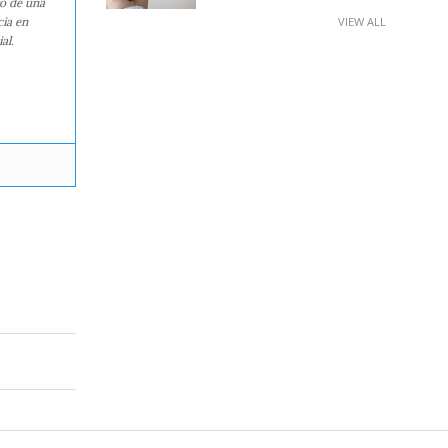
ro de una
VIEW ALL
cia en
al.