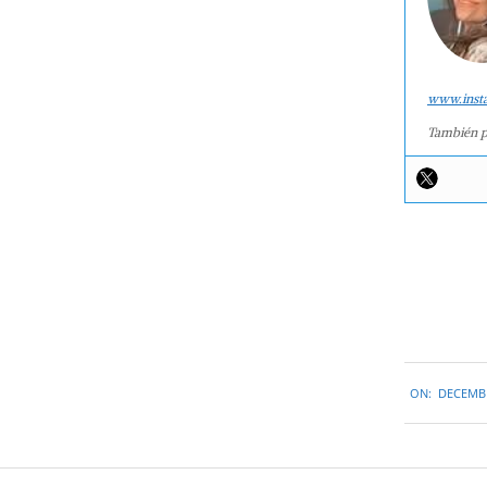
www.inst
También p
2018-
ON:
DECEMBE
12-
14