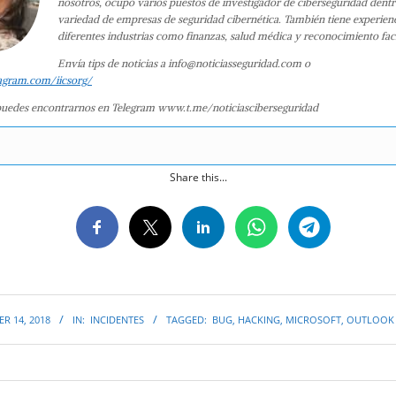
nosotros, ocupó varios puestos de investigador de ciberseguridad dent
variedad de empresas de seguridad cibernética. También tiene experien
diferentes industrias como finanzas, salud médica y reconocimiento faci
Envía tips de noticias a info@noticiasseguridad.com o
agram.com/iicsorg/
uedes encontrarnos en Telegram www.t.me/noticiasciberseguridad
Share this...
R 14, 2018
IN:
INCIDENTES
TAGGED:
BUG
,
HACKING
,
MICROSOFT
,
OUTLOOK