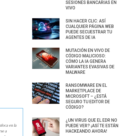
SESIONES BANCARIAS EN
VIVO
SIN HACER CLIC: ASÍ
CUALQUIER PÁGINA WEB
PUEDE SECUESTRAR TU
AGENTES DE IA
MUTACIÓN EN VIVO DE
CÓDIGO MALICIOSO:
CÓMO LA IA GENERA
VARIANTES EVASIVAS DE
MALWARE
RANSOMWARE EN EL
MARKETPLACE DE
MICROSOFT – ¿ESTÁ
SEGURO TU EDITOR DE
CÓDIGO?
¿UN VIRUS QUE EL EDR NO
nfoca en la
PUEDE VER? ¡ASÍ TE ESTÁN
HACKEANDO AHORA!
rse a