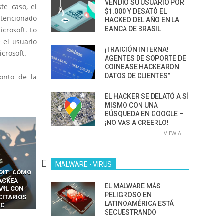
VENDIÓ SU USUARIO POR
te caso, el
$1.000 Y DESATÓ EL
ntencionado
HACKEO DEL AÑO EN LA
BANCA DE BRASIL
crosoft. Lo
 el usuario
¡TRAICIÓN INTERNA!
icrosoft.
AGENTES DE SOPORTE DE
COINBASE HACKEARON
DATOS DE CLIENTES”
monto de la
EL HACKER SE DELATÓ A SÍ
MISMO CON UNA
BÚSQUEDA EN GOOGLE –
¡NO VAS A CREERLO!
VIEW ALL
MALWARE - VIRUS
CKERS
13 TÉCNICAS
CÓMO LOS HACKERS
OTPS Y
RIDÍCULAMENTE FÁCILES
MANIPULAN GITHUB
EL MALWARE MÁS
LES SIN
PARA HACKEAR Y EXPLOTAR
COPILOT DENTRO DE VS C
PELIGROSO EN
INCREÍBLE
NAVEGADORES DE IA
LATINOAMÉRICA ESTÁ
IM BOXES”
AGÉNTICA
SECUESTRANDO