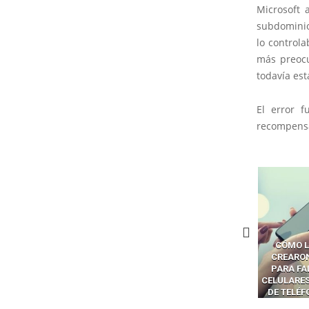
Microsoft 
subdominio
lo control
más preocu
todavía est
El error f
recompensa
ÓMO LAVAR EL CEREBRO A
CÓMO LOS CRIMINALES
LA BRECHA
OS NAVEGADORES CON IA
CREARON SMS BLASTERS
LOS AG
PARA ROBAR SECRETOS
PARA FALSIFICAR TORRES
CONVI
CELULARES Y HACKEAR MILES
SUPERFIC
DE TELÉFONOS EN CANADÁ
PELIGRO