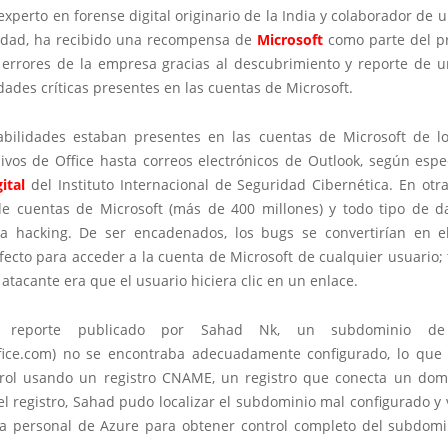
 experto en forense digital originario de la India y colaborador de 
idad, ha recibido una recompensa de
Microsoft
como parte del p
 errores de la empresa gracias al descubrimiento y reporte de u
dades críticas presentes en las cuentas de Microsoft.
abilidades estaban presentes en las cuentas de Microsoft de lo
ivos de Office hasta correos electrónicos de Outlook, según espec
ital
del Instituto Internacional de Seguridad Cibernética. En otra
de cuentas de Microsoft (más de 400 millones) y todo tipo de d
a hacking. De ser encadenados, los bugs se convertirían en e
ecto para acceder a la cuenta de Microsoft de cualquier usuario;
 atacante era que el usuario hiciera clic en un enlace.
 reporte publicado por Sahad Nk, un subdominio de 
ffice.com) no se encontraba adecuadamente configurado, lo que 
rol usando un registro CNAME, un registro que conecta un domi
el registro, Sahad pudo localizar el subdominio mal configurado y 
ia personal de Azure para obtener control completo del subdomi