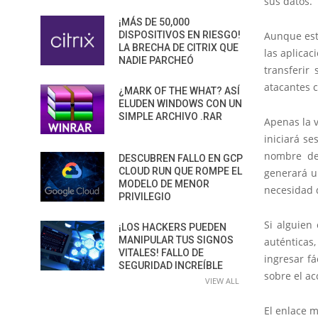
sus datos.
¡MÁS DE 50,000
DISPOSITIVOS EN RIESGO!
Aunque est
LA BRECHA DE CITRIX QUE
las aplicac
NADIE PARCHEÓ
transferir
atacantes c
¿MARK OF THE WHAT? ASÍ
ELUDEN WINDOWS CON UN
SIMPLE ARCHIVO .RAR
Apenas la v
iniciará se
nombre de 
DESCUBREN FALLO EN GCP
CLOUD RUN QUE ROMPE EL
generará u
MODELO DE MENOR
necesidad d
PRIVILEGIO
Si alguien
¡LOS HACKERS PUEDEN
MANIPULAR TUS SIGNOS
auténticas
VITALES! FALLO DE
ingresar fá
SEGURIDAD INCREÍBLE
sobre el ac
VIEW ALL
El enlace m