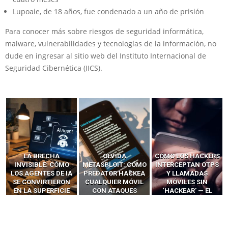
Lupoaie, de 18 años, fue condenado a un año de prisión
Para conocer más sobre riesgos de seguridad informática,
malware, vulnerabilidades y tecnologías de la información, no
dude en ingresar al sitio web del Instituto Internacional de
Seguridad Cibernética (IICS).
LA BRECHA
OLVIDA
CÓMO LOS HACKERS
INVISIBLE: CÓMO
METASPLOIT: CÓMO
INTERCEPTAN OTPS
LOS AGENTES DE IA
PREDATOR HACKEA
Y LLAMADAS
SE CONVIRTIERON
CUALQUIER MÓVIL
MÓVILES SIN
EN LA SUPERFICIE
CON ATAQUES
‘HACKEAR’ — EL
DE ATAQUE MÁS
PUBLICITARIOS
INCREÍBLE PODER DE
PELIGROSA DE
CERO-CLIC
LOS SIM BOXES”
2025–2026