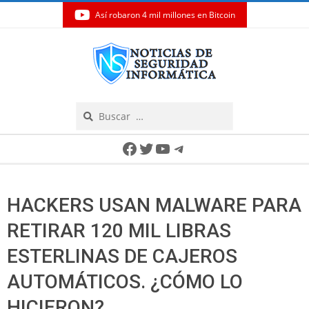
Así robaron 4 mil millones en Bitcoin
Skip
to
content
Search
Secondary
Facebook
Twitter
YouTube
Telegram
Navigation
Menu
HACKERS USAN MALWARE PARA
RETIRAR 120 MIL LIBRAS
ESTERLINAS DE CAJEROS
AUTOMÁTICOS. ¿CÓMO LO
HICIERON?