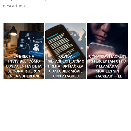
descartada.
LA BRECHA
OLVIDA
CÓMO LOS HACKERS
INVISIBLE: CÓMO
METASPLOIT: CÓMO
INTERCEPTAN OTPS
LOS AGENTES DE IA
PREDATOR HACKEA
Y LLAMADAS
SE CONVIRTIERON
CUALQUIER MÓVIL
MÓVILES SIN
EN LA SUPERFICIE
CON ATAQUES
‘HACKEAR’ — EL
DE ATAQUE MÁS
PUBLICITARIOS
INCREÍBLE PODER DE
PELIGROSA DE
CERO-CLIC
LOS SIM BOXES”
2025–2026