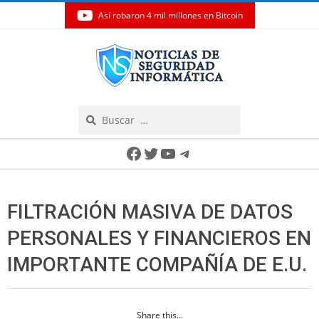
Así robaron 4 mil millones en Bitcoin
Skip
to
content
Search
Secondary
Facebook
Twitter
YouTube
Telegram
Navigation
Menu
FILTRACIÓN MASIVA DE DATOS
PERSONALES Y FINANCIEROS EN
IMPORTANTE COMPAÑÍA DE E.U.
Share this...