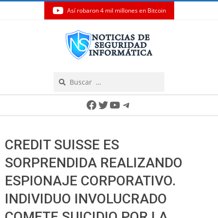
Así robaron 4 mil millones en Bitcoin
Skip
to
content
Search
Secondary
Facebook
Twitter
YouTube
Telegram
Navigation
Menu
CREDIT SUISSE ES
SORPRENDIDA REALIZANDO
ESPIONAJE CORPORATIVO.
INDIVIDUO INVOLUCRADO
COMETE SUICIDIO POR LA