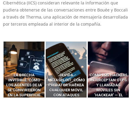
Cibernética (IICS) consideran relevante la información que
pudiera obtenerse de las conversaciones entre Bouée y Boccali
a través de Therma, una aplicación de mensajería desarrollada
por terceros empleada al interior de la compañía.
LA BRECHA
OLVIDA
CÓMO LOS HACKERS
INVISIBLE: CÓMO
METASPLOIT: CÓMO
INTERCEPTAN OTPS
LOS AGENTES DE IA
PREDATOR HACKEA
Y LLAMADAS
SE CONVIRTIERON
CUALQUIER MÓVIL
MÓVILES SIN
EN LA SUPERFICIE
CON ATAQUES
‘HACKEAR’ — EL
DE ATAQUE MÁS
PUBLICITARIOS
INCREÍBLE PODER DE
PELIGROSA DE
CERO-CLIC
LOS SIM BOXES”
2025–2026