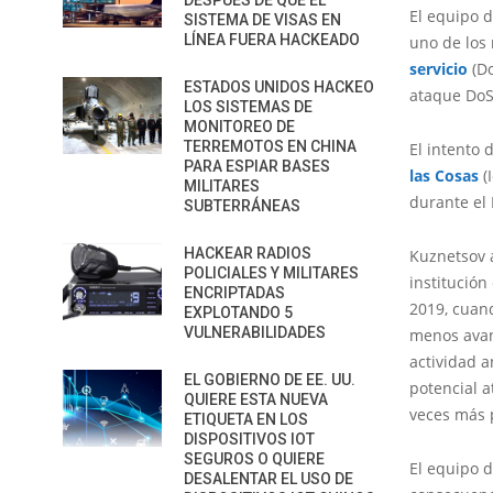
DESPUÉS DE QUE EL
El equipo 
SISTEMA DE VISAS EN
LÍNEA FUERA HACKEADO
uno de los
servicio
(Do
ESTADOS UNIDOS HACKEO
ataque DoS
LOS SISTEMAS DE
MONITOREO DE
TERREMOTOS EN CHINA
El intento 
PARA ESPIAR BASES
las Cosas
(
MILITARES
durante el
SUBTERRÁNEAS
HACKEAR RADIOS
Kuznetsov a
POLICIALES Y MILITARES
institución
ENCRIPTADAS
2019, cuan
EXPLOTANDO 5
VULNERABILIDADES
menos avan
actividad 
EL GOBIERNO DE EE. UU.
potencial 
QUIERE ESTA NUEVA
veces más 
ETIQUETA EN LOS
DISPOSITIVOS IOT
SEGUROS O QUIERE
El equipo 
DESALENTAR EL USO DE