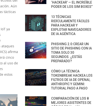
ectivos del
‘HACKEAR’ — EL INCREÍBLE
gación. Aún
PODER DE LOS SIM BOXES”
s tácticas
13 TÉCNICAS
RIDÍCULAMENTE FÁCILES
PARA HACKEAR Y
 IoT ya
EXPLOTAR NAVEGADORES
DE IA AGÉNTICA
s
e
PHISHING 2.0:CREAR UN
n ataques
SITIO DE PHISHING CON IA
IICS) afirma
TOMA SOLO 30
SEGUNDOS. ¿ESTÁS
erá cinco
PREPARADO?
to al uso de
es
CÓMO LA TÉCNICA
de estos
TOKENBREAK HACKEA LOS
FILTROS DE IA DE OPENAI,
ANTHROPIC Y GEMINI:
TUTORIAL PASO A PASO
COMPARACIÓN DE LOS 8
MEJORES ASISTENTES DE