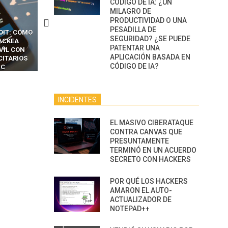
CÓDIGO DE IA: ¿UN
MILAGRO DE
PRODUCTIVIDAD O UNA
PESADILLA DE
OIT: CÓMO
CÓMO LOS HACKERS
13 TÉCNICAS
SEGURIDAD? ¿SE PUEDE
ACKEA
INTERCEPTAN OTPS Y
RIDÍCULAMENTE FÁCILE
PATENTAR UNA
VIL CON
LLAMADAS MÓVILES SIN
PARA HACKEAR Y EXPLO
APLICACIÓN BASADA EN
CITARIOS
‘HACKEAR’ — EL INCREÍBLE
NAVEGADORES DE IA
CÓDIGO DE IA?
IC
PODER DE LOS SIM BOXES”
AGÉNTICA
INCIDENTES
EL MASIVO CIBERATAQUE
CONTRA CANVAS QUE
PRESUNTAMENTE
TERMINÓ EN UN ACUERDO
SECRETO CON HACKERS
POR QUÉ LOS HACKERS
AMARON EL AUTO-
ACTUALIZADOR DE
NOTEPAD++