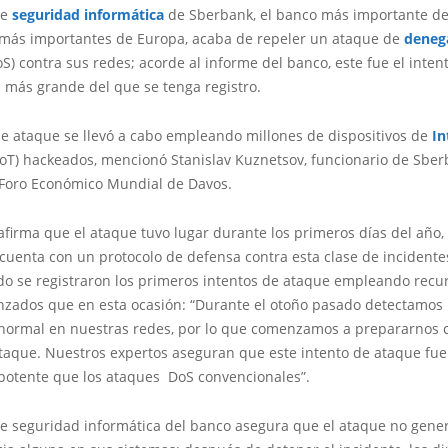
de
seguridad informática
de Sberbank, el banco más importante de
 más importantes de Europa, acaba de repeler un ataque de
deneg
S) contra sus redes; acorde al informe del banco, este fue el inten
 más grande del que se tenga registro.
de ataque se llevó a cabo empleando millones de dispositivos de
In
IoT) hackeados, mencionó Stanislav Kuznetsov, funcionario de Sber
 Foro Económico Mundial de Davos.
firma que el ataque tuvo lugar durante los primeros días del año,
 cuenta con un protocolo de defensa contra esta clase de incidente
do se registraron los primeros intentos de ataque empleando rec
zados que en esta ocasión: “Durante el otoño pasado detectamos 
anormal en nuestras redes, por lo que comenzamos a prepararnos 
ataque. Nuestros expertos aseguran que este intento de ataque fu
potente que los ataques DoS convencionales”.
de seguridad informática del banco asegura que el ataque no gene