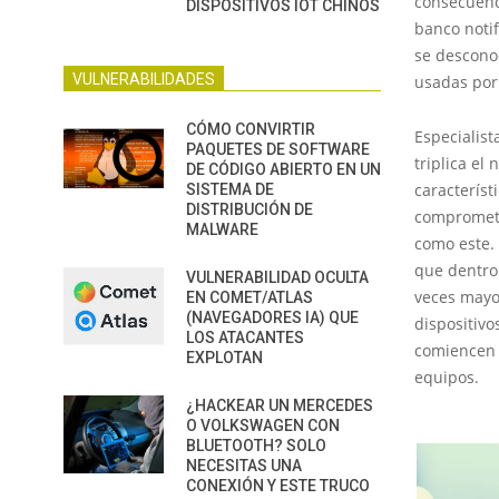
consecuenci
DISPOSITIVOS IOT CHINOS
banco notif
se desconoc
VULNERABILIDADES
usadas por 
CÓMO CONVIRTIR
Especialist
PAQUETES DE SOFTWARE
triplica el
DE CÓDIGO ABIERTO EN UN
característ
SISTEMA DE
DISTRIBUCIÓN DE
compromete
MALWARE
como este. 
que dentro 
VULNERABILIDAD OCULTA
veces mayor
EN COMET/ATLAS
(NAVEGADORES IA) QUE
dispositivo
LOS ATACANTES
comiencen 
EXPLOTAN
equipos.
¿HACKEAR UN MERCEDES
O VOLKSWAGEN CON
BLUETOOTH? SOLO
NECESITAS UNA
CONEXIÓN Y ESTE TRUCO