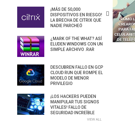
¡MÁS DE 50,000
DISPOSITIVOS EN RIESGO!
CÓMO LOS HACKERS
CÓMO LAVAR EL CEREBRO A
CÓMO L
LA BRECHA DE CITRIX QUE
MANIPULAN GITHUB
LOS NAVEGADORES CON IA
CREARO
NADIE PARCHEÓ
PILOT DENTRO DE VS CODE
PARA ROBAR SECRETOS
PARA FA
CELULARES
¿MARK OF THE WHAT? ASÍ
DE TELÉ
ELUDEN WINDOWS CON UN
SIMPLE ARCHIVO .RAR
DESCUBREN FALLO EN GCP
CLOUD RUN QUE ROMPE EL
MODELO DE MENOR
PRIVILEGIO
¡LOS HACKERS PUEDEN
MANIPULAR TUS SIGNOS
VITALES! FALLO DE
SEGURIDAD INCREÍBLE
VIEW ALL