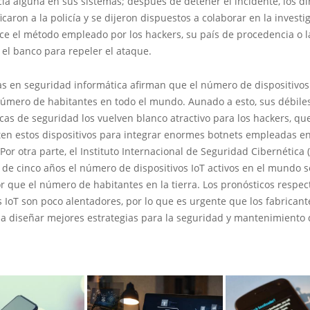
a alguna en sus sistemas; después de detener el incidente, los dir
icaron a la policía y se dijeron dispuestos a colaborar en la investi
e el método empleado por los hackers, su país de procedencia o la
el banco para repeler el ataque.
as en seguridad informática afirman que el número de dispositivos
 número de habitantes en todo el mundo. Aunado a esto, sus débile
icas de seguridad los vuelven blanco atractivo para los hackers, qu
n estos dispositivos para integrar enormes botnets empleadas e
Por otra parte, el Instituto Internacional de Seguridad Cibernética (
de cinco años el número de dispositivos IoT activos en el mundo s
 que el número de habitantes en la tierra. Los pronósticos respec
s IoT son poco alentadores, por lo que es urgente que los fabricant
a diseñar mejores estrategias para la seguridad y mantenimiento 