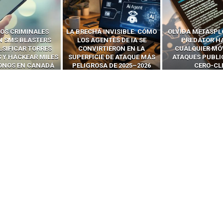
OS CRIMINALES
LA BRECHA INVISIBLE: CÓMO
OLVIDA METASPL
N SMS BLASTERS
LOS AGENTES DE IA SE
PREDATOR H
LSIFICAR TORRES
CONVIRTIERON EN LA
CUALQUIER MÓ
 Y HACKEAR MILES
SUPERFICIE DE ATAQUE MÁS
ATAQUES PUBLI
FONOS EN CANADÁ
PELIGROSA DE 2025–2026
CERO-CL