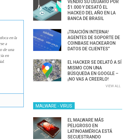
VENDIÓ SU USUARIO POR
$1.000 Y DESATÓ EL
HACKEO DEL AÑO EN LA
BANCA DE BRASIL
¡TRAICIÓN INTERNA!
AGENTES DE SOPORTE DE
nfoca en la
COINBASE HACKEARON
rse a
DATOS DE CLIENTES”
ro de una
cia en
al.
EL HACKER SE DELATÓ A SÍ
MISMO CON UNA
BÚSQUEDA EN GOOGLE –
¡NO VAS A CREERLO!
VIEW ALL
MALWARE - VIRUS
EL MALWARE MÁS
PELIGROSO EN
LATINOAMÉRICA ESTÁ
SECUESTRANDO