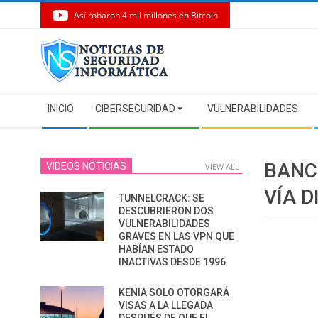
Así robaron 4 mil millones en Bitcoin
Skip
to
content
Secondary
INICIO
CIBERSEGURIDAD
VULNERABILIDADES
Navigation
Menu
BANC
VIDEOS NOTICIAS
VIEW ALL
VÍA D
TUNNELCRACK: SE
DESCUBRIERON DOS
VULNERABILIDADES
GRAVES EN LAS VPN QUE
HABÍAN ESTADO
INACTIVAS DESDE 1996
KENIA SOLO OTORGARÁ
VISAS A LA LLEGADA