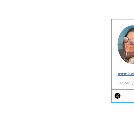
www.inst
También p