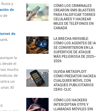
 Rusia y
CÓMO LOS CRIMINALES
ación de
CREARON SMS BLASTERS
PARA FALSIFICAR TORRES
to de
CELULARES Y HACKEAR
MILES DE TELÉFONOS EN
CANADÁ
ternet de
LA BRECHA INVISIBLE:
bank,
CÓMO LOS AGENTES DE IA
SE CONVIRTIERON EN LA
SUPERFICIE DE ATAQUE
MÁS PELIGROSA DE 2025–
 aunque la
2026
s desde el
ursos mucho
OLVIDA METASPLOIT:
indicios de
CÓMO PREDATOR HACKEA
CUALQUIER MÓVIL CON
contra un
ATAQUES PUBLICITARIOS
e unas 30
CERO-CLIC
CÓMO LOS HACKERS
INTERCEPTAN OTPS Y
ró
LLAMADAS MÓVILES SIN