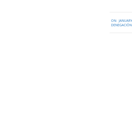
2020-
ON:
JANUARY
01-
DENEGACIÓN 
21