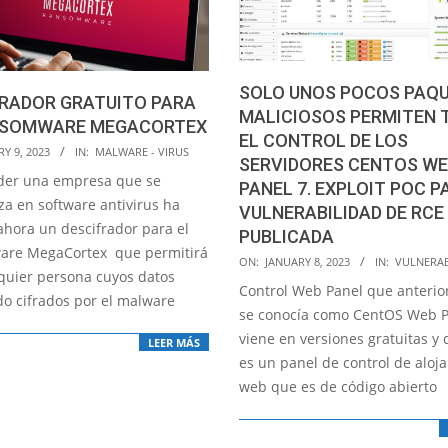
SOLO UNOS POCOS PAQ
FRADOR GRATUITO PARA
MALICIOSOS PERMITEN
NSOMWARE MEGACORTEX
EL CONTROL DE LOS
Y 9, 2023
IN:
MALWARE - VIRUS
SERVIDORES CENTOS W
der una empresa que se
PANEL 7. EXPLOIT POC P
za en software antivirus ha
VULNERABILIDAD DE RCE
ahora un descifrador para el
PUBLICADA
are MegaCortex que permitirá
2023-
ON:
JANUARY 8, 2023
IN:
VULNERAB
quier persona cuyos datos
01-
Control Web Panel que anteri
do cifrados por el malware
08
se conocía como CentOS Web P
viene en versiones gratuitas y
LEER MÁS
es un panel de control de aloj
web que es de código abierto