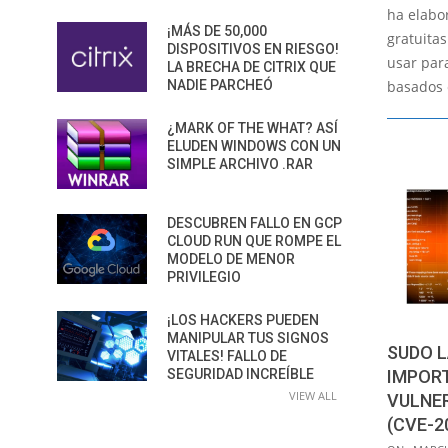
ha elabo
¡MÁS DE 50,000
gratuita
DISPOSITIVOS EN RIESGO!
usar par
LA BRECHA DE CITRIX QUE
basados ​
NADIE PARCHEÓ
¿MARK OF THE WHAT? ASÍ
ELUDEN WINDOWS CON UN
SIMPLE ARCHIVO .RAR
DESCUBREN FALLO EN GCP
CLOUD RUN QUE ROMPE EL
MODELO DE MENOR
PRIVILEGIO
¡LOS HACKERS PUEDEN
MANIPULAR TUS SIGNOS
SUDO 
VITALES! FALLO DE
IMPOR
SEGURIDAD INCREÍBLE
VIEW ALL
VULNER
(CVE-2
2023-