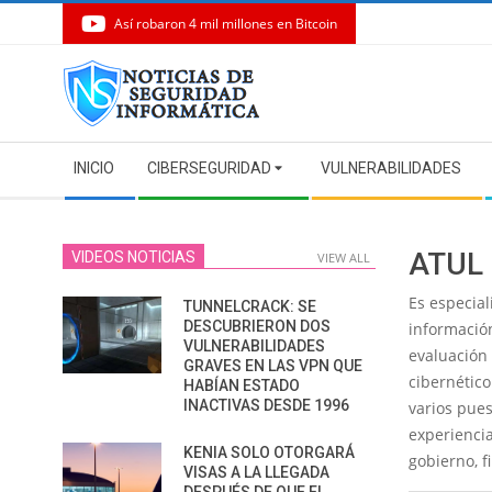
Así robaron 4 mil millones en Bitcoin
Skip
to
content
Secondary
INICIO
CIBERSEGURIDAD
VULNERABILIDADES
Navigation
Menu
ATUL
VIDEOS NOTICIAS
VIEW ALL
Es especia
TUNNELCRACK: SE
DESCUBRIERON DOS
información
VULNERABILIDADES
evaluación 
GRAVES EN LAS VPN QUE
cibernético
HABÍAN ESTADO
INACTIVAS DESDE 1996
varios pue
experiencia
KENIA SOLO OTORGARÁ
gobierno, f
VISAS A LA LLEGADA