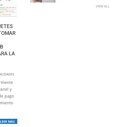
VIEW ALL
UETES
 TOMAR
EB
ARA LA
ILIDADES
ormente
anel y
 de pago
amiento
LEER MÁS