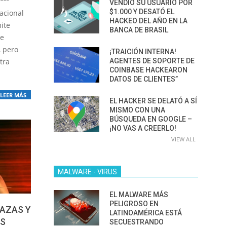
VENDIÓ SU USUARIO POR
$1.000 Y DESATÓ EL
lacional
HACKEO DEL AÑO EN LA
ite
BANCA DE BRASIL
de
, pero
¡TRAICIÓN INTERNA!
AGENTES DE SOPORTE DE
tra
COINBASE HACKEARON
DATOS DE CLIENTES”
LEER MÁS
EL HACKER SE DELATÓ A SÍ
MISMO CON UNA
BÚSQUEDA EN GOOGLE –
¡NO VAS A CREERLO!
VIEW ALL
MALWARE - VIRUS
EL MALWARE MÁS
PELIGROSO EN
AZAS Y
LATINOAMÉRICA ESTÁ
ES
SECUESTRANDO