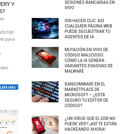
SESIONES BANCARIAS EN
ERY Y
VIVO
S?
DAD
SIN HACER CLIC: ASÍ
CUALQUIER PÁGINA WEB
aScript
PUEDE SECUESTRAR TU
AGENTES DE IA
te para
MUTACIÓN EN VIVO DE
o
CÓDIGO MALICIOSO:
CÓMO LA IA GENERA
VARIANTES EVASIVAS DE
eden
MALWARE
RANSOMWARE EN EL
LEER MÁS
MARKETPLACE DE
MICROSOFT – ¿ESTÁ
SEGURO TU EDITOR DE
CÓDIGO?
¿UN VIRUS QUE EL EDR NO
PUEDE VER? ¡ASÍ TE ESTÁN
HACKEANDO AHORA!