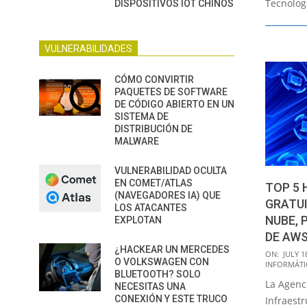
Tecnolog
DISPOSITIVOS IOT CHINOS
VULNERABILIDADES
CÓMO CONVIRTIR
PAQUETES DE SOFTWARE
DE CÓDIGO ABIERTO EN UN
SISTEMA DE
DISTRIBUCIÓN DE
MALWARE
VULNERABILIDAD OCULTA
EN COMET/ATLAS
TOP 5
(NAVEGADORES IA) QUE
GRATUI
LOS ATACANTES
NUBE, 
EXPLOTAN
DE AWS
¿HACKEAR UN MERCEDES
2023-
ON:
JULY 1
O VOLKSWAGEN CON
INFORMÁTI
07-
BLUETOOTH? SOLO
La Agenc
18
NECESITAS UNA
CONEXIÓN Y ESTE TRUCO
Infraestr