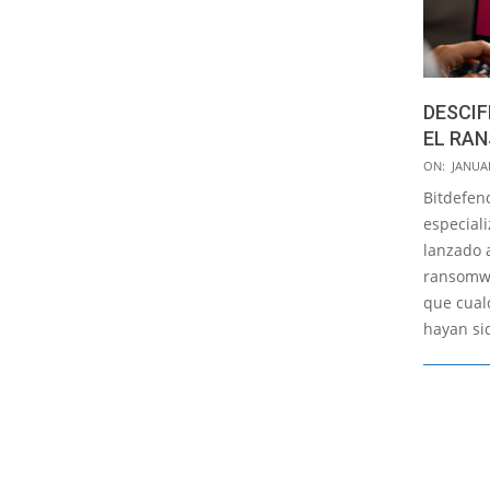
DESCI
EL RA
2023-
ON:
JANUAR
01-
Bitdefen
09
especiali
lanzado 
ransomw
que cual
hayan si