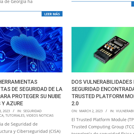
ía de Georgia ha
LEER MÁS
 HERRAMIENTAS
DOS VULNERABILIDADES 
TAS DE SEGURIDAD DE LA
SEGURIDAD ENCONTRAD
PARA PROTEGER SU NUBE
TRUSTED PLATFORM MO
 Y AZURE
2.0
2023-
8, 2023
IN:
SEGURIDAD
ON:
MARCH 2, 2023
IN:
VULNERABI
CA
,
TUTORIALES
,
VIDEOS NOTICIAS
03-
El Trusted Platform Module (T
ia de Seguridad de
02
Trusted Computing Group (TCG
uctura y Ciberseguridad (CISA)
tecnología de seguridad física 