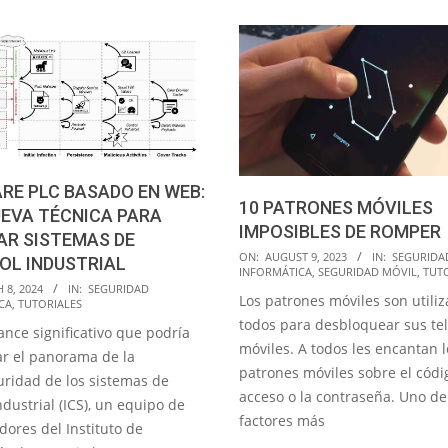
RE PLC BASADO EN WEB:
10 PATRONES MÓVILES
EVA TÉCNICA PARA
IMPOSIBLES DE ROMPER
AR SISTEMAS DE
2023-
ON:
AUGUST 9, 2023
IN:
SEGURIDA
OL INDUSTRIAL
INFORMÁTICA
,
SEGURIDAD MÓVIL
,
TUT
08-
 8, 2024
IN:
SEGURIDAD
Los patrones móviles son utili
09
CA
,
TUTORIALES
todos para desbloquear sus te
ance significativo que podría
móviles. A todos les encantan l
r el panorama de la
patrones móviles sobre el códi
uridad de los sistemas de
acceso o la contraseña. Uno de
ndustrial (ICS), un equipo de
factores más
dores del Instituto de