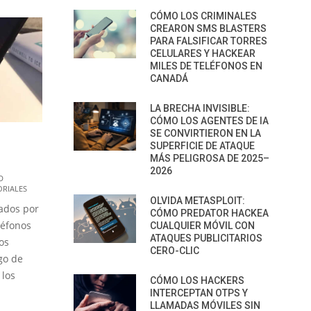
CÓMO LOS CRIMINALES
CREARON SMS BLASTERS
PARA FALSIFICAR TORRES
CELULARES Y HACKEAR
MILES DE TELÉFONOS EN
CANADÁ
LA BRECHA INVISIBLE:
CÓMO LOS AGENTES DE IA
SE CONVIRTIERON EN LA
SUPERFICIE DE ATAQUE
MÁS PELIGROSA DE 2025–
2026
D
ORIALES
OLVIDA METASPLOIT:
zados por
CÓMO PREDATOR HACKEA
léfonos
CUALQUIER MÓVIL CON
ATAQUES PUBLICITARIOS
os
CERO-CLIC
go de
 los
CÓMO LOS HACKERS
INTERCEPTAN OTPS Y
LLAMADAS MÓVILES SIN