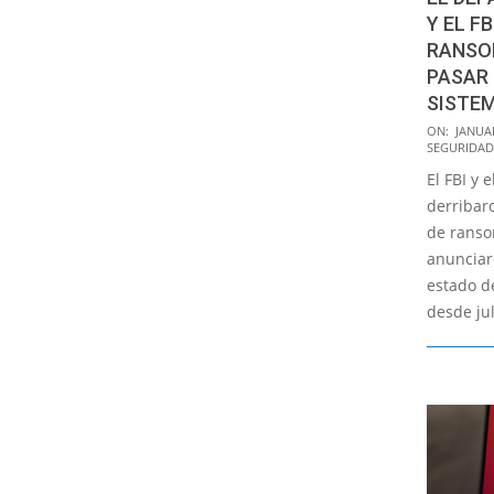
Y EL FB
RANSO
PASAR 
SISTEM
2023-
ON:
JANUAR
SEGURIDAD
01-
El FBI y 
27
derribaro
de ranso
anunciar
estado d
desde jul