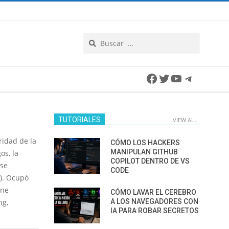
Search
Facebook
Twitter
YouTube
Telegra
TUTORIALES
VIEW ALL
ridad de la
CÓMO LOS HACKERS
MANIPULAN GITHUB
os, la
COPILOT DENTRO DE VS
nse
CODE
d). Ocupó
ene
CÓMO LAVAR EL CEREBRO
ng,
A LOS NAVEGADORES CON
IA PARA ROBAR SECRETOS