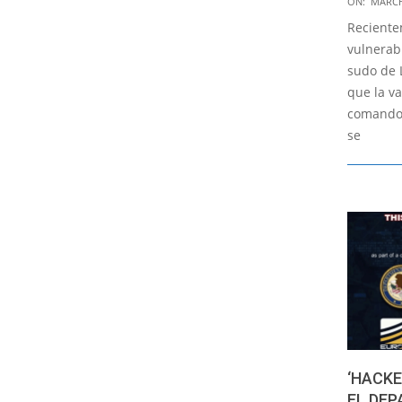
ON:
MARCH
03-
Reciente
02
vulnerabi
sudo de 
que la v
comando 
se
‘HACKE
EL DEP