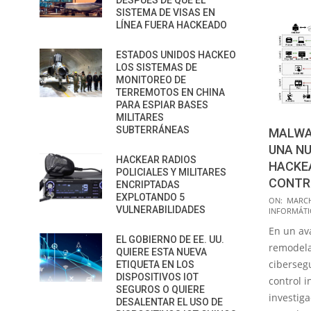
DESPUÉS DE QUE EL
SISTEMA DE VISAS EN
LÍNEA FUERA HACKEADO
ESTADOS UNIDOS HACKEO
LOS SISTEMAS DE
MONITOREO DE
TERREMOTOS EN CHINA
PARA ESPIAR BASES
MILITARES
SUBTERRÁNEAS
MALWA
UNA NU
HACKEAR RADIOS
HACKE
POLICIALES Y MILITARES
CONTR
ENCRIPTADAS
EXPLOTANDO 5
2024-
ON:
MARCH
VULNERABILIDADES
INFORMÁTI
03-
En un av
08
EL GOBIERNO DE EE. UU.
remodela
QUIERE ESTA NUEVA
ciberseg
ETIQUETA EN LOS
DISPOSITIVOS IOT
control i
SEGUROS O QUIERE
investiga
DESALENTAR EL USO DE