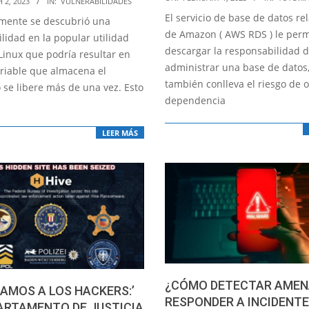
 2, 2023
IN:
VULNERABILIDADES
02-
El servicio de base de datos re
mente se descubrió una
01
de Amazon ( AWS RDS ) le perm
lidad en la popular utilidad
descargar la responsabilidad 
Linux que podría resultar en
administrar una base de datos
ariable que almacena el
también conlleva el riesgo de o
se libere más de una vez. Esto
dependencia
LEER MÁS
¿CÓMO DETECTAR AMEN
AMOS A LOS HACKERS:’
RESPONDER A INCIDENT
ARTAMENTO DE JUSTICIA