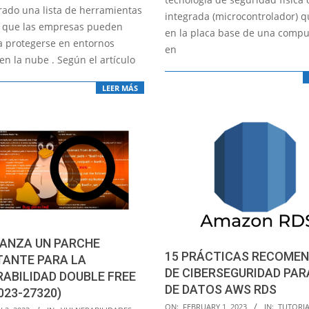
rado una lista de herramientas
integrada (microcontrolador) q
s que las empresas pueden
en la placa base de una compu
a protegerse en entornos
en
​en la nube . Según el artículo
LEER MÁS
LANZA UN PARCHE
15 PRÁCTICAS RECOME
TANTE PARA LA
DE CIBERSEGURIDAD PAR
ABILIDAD DOUBLE FREE
DE DATOS AWS RDS
023-27320)
2023-
ON:
FEBRUARY 1, 2023
IN:
TUTORIA