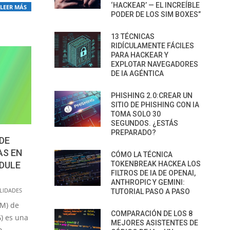
‘HACKEAR’ — EL INCREÍBLE
LEER MÁS
PODER DE LOS SIM BOXES”
13 TÉCNICAS
RIDÍCULAMENTE FÁCILES
PARA HACKEAR Y
EXPLOTAR NAVEGADORES
DE IA AGÉNTICA
PHISHING 2.0:CREAR UN
SITIO DE PHISHING CON IA
TOMA SOLO 30
SEGUNDOS. ¿ESTÁS
PREPARADO?
DE
AS EN
CÓMO LA TÉCNICA
DULE
TOKENBREAK HACKEA LOS
FILTROS DE IA DE OPENAI,
ANTHROPIC Y GEMINI:
LIDADES
TUTORIAL PASO A PASO
PM) de
COMPARACIÓN DE LOS 8
) es una
MEJORES ASISTENTES DE
o