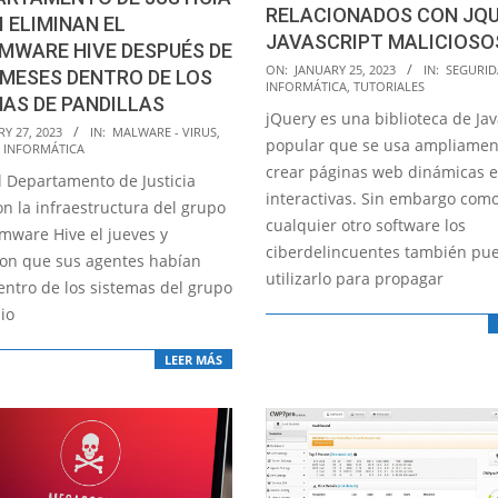
RELACIONADOS CON JQU
I ELIMINAN EL
JAVASCRIPT MALICIOSO
MWARE HIVE DESPUÉS DE
2023-
ON:
JANUARY 25, 2023
IN:
SEGURI
MESES DENTRO DE LOS
INFORMÁTICA
,
TUTORIALES
01-
AS DE PANDILLAS
jQuery es una biblioteca de Jav
25
Y 27, 2023
IN:
MALWARE - VIRUS
,
popular que se usa ampliamen
 INFORMÁTICA
crear páginas web dinámicas e
el Departamento de Justicia
interactivas. Sin embargo com
n la infraestructura del grupo
cualquier otro software los
mware Hive el jueves y
ciberdelincuentes también pu
on que sus agentes habían
utilizarlo para propagar
entro de los sistemas del grupo
io
LEER MÁS