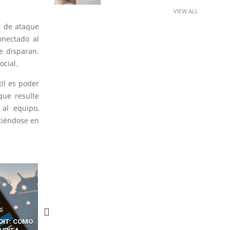
VIEW ALL
s de ataque
onectado al
e disparan.
ocial.
il es poder
que resulte
al equipo,
tiéndose en
CKERS
13 TÉCNICAS
CÓMO LOS HACKERS