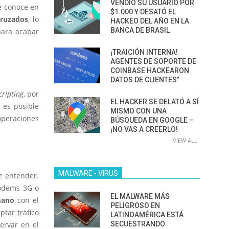
VENDIÓ SU USUARIO POR
e conoce en
$1.000 Y DESATÓ EL
 cruzados
, lo
HACKEO DEL AÑO EN LA
BANCA DE BRASIL
para acabar
¡TRAICIÓN INTERNA!
AGENTES DE SOPORTE DE
COINBASE HACKEARON
DATOS DE CLIENTES”
cripting
, por
EL HACKER SE DELATÓ A SÍ
 es posible
MISMO CON UNA
operaciones
BÚSQUEDA EN GOOGLE –
¡NO VAS A CREERLO!
VIEW ALL
MALWARE - VIRUS
e entender.
módems 3G o
EL MALWARE MÁS
mano
con el
PELIGROSO EN
ptar tráfico
LATINOAMÉRICA ESTÁ
ervar en el
SECUESTRANDO