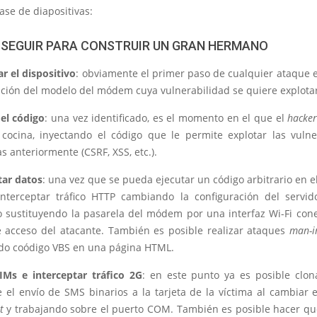
ase de diapositivas:
 SEGUIR PARA CONSTRUIR UN GRAN HERMANO
ar el dispositivo
: obviamente el primer paso de cualquier ataque e
cación del modelo del módem cuya vulnerabilidad se quiere explota
 el código
: una vez identificado, es el momento en el que el
hacke
 cocina, inyectando el código que le permite explotar las vulne
s anteriormente (CSRF, XSS, etc.).
tar datos
: una vez que se pueda ejecutar un código arbitrario en 
interceptar tráfico HTTP cambiando la configuración del servi
sustituyendo la pasarela del módem por una interfaz Wi-Fi con
 acceso del atacante. También es posible realizar ataques
man-i
do coódigo VBS en una página HTML.
IMs e interceptar tráfico 2G
: en este punto ya es posible clo
 el envío de SMS binarios a la tarjeta de la víctima al cambiar
t
y trabajando sobre el puerto COM. También es posible hacer que