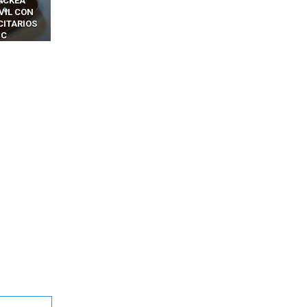
OTPS Y
RIDÍCULAMENTE FÁCILES
MANIPULAN GITHUB
LES SIN
PARA HACKEAR Y EXPLOTAR
COPILOT DENTRO DE VS C
INCREÍBLE
NAVEGADORES DE IA
IM BOXES”
AGÉNTICA