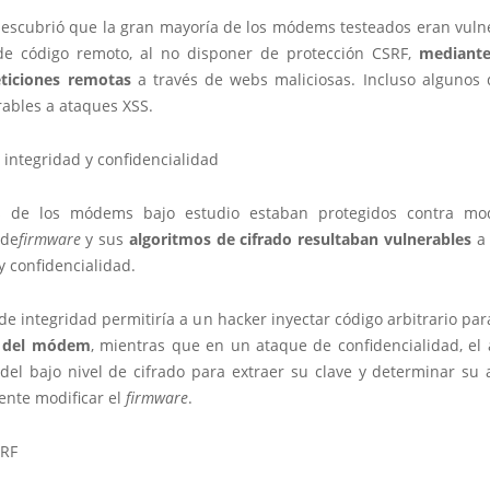
descubrió que la gran mayoría de los módems testeados eran vulne
de código remoto, al no disponer de protección CSRF,
mediante
eticiones remotas
a través de webs maliciosas. Incluso algunos d
rables a ataques XSS.
integridad y confidencialidad
 de los módems bajo estudio estaban protegidos contra modi
 de
firmware
y sus
algoritmos de cifrado resultaban vulnerables
a 
y confidencialidad.
e integridad permitiría a un hacker inyectar código arbitrario par
del módem
, mientras que en un ataque de confidencialidad, el 
del bajo nivel de cifrado para extraer su clave y determinar su a
ente modificar el
firmware
.
SRF