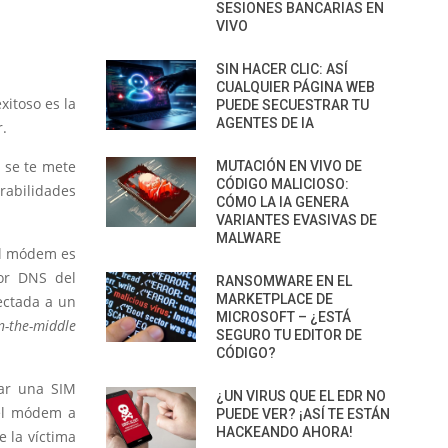
SESIONES BANCARIAS EN
VIVO
SIN HACER CLIC: ASÍ
CUALQUIER PÁGINA WEB
xitoso es la
PUEDE SECUESTRAR TU
AGENTES DE IA
r.
r
se te mete
MUTACIÓN EN VIVO DE
CÓDIGO MALICIOSO:
rabilidades
CÓMO LA IA GENERA
VARIANTES EVASIVAS DE
MALWARE
el módem es
dor DNS del
RANSOMWARE EN EL
MARKETPLACE DE
ectada a un
MICROSOFT – ¿ESTÁ
n-the-middle
SEGURO TU EDITOR DE
CÓDIGO?
nar una SIM
¿UN VIRUS QUE EL EDR NO
 el módem a
PUEDE VER? ¡ASÍ TE ESTÁN
HACKEANDO AHORA!
 la víctima