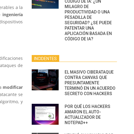
CÓDIGO DE IA: ¿UN
MILAGRO DE
rables a la
PRODUCTIVIDAD O UNA
 ingeniería
PESADILLA DE
ispositivos
SEGURIDAD? ¿SE PUEDE
PATENTAR UNA
APLICACIÓN BASADA EN
CÓDIGO DE IA?
ficaciones
INCIDENTES
ataques de
EL MASIVO CIBERATAQUE
CONTRA CANVAS QUE
PRESUNTAMENTE
a
modificar
TERMINÓ EN UN ACUERDO
SECRETO CON HACKERS
atacante se
lgoritmo, y
POR QUÉ LOS HACKERS
AMARON EL AUTO-
ACTUALIZADOR DE
NOTEPAD++