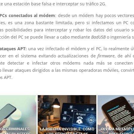
e una estación base falsa e interceptar su tráfico 2G.
r PCs conectados al módem
: desde un módem hay pocos vectore
les, es una zona bastante limitada, pero si infectamos un PC c
as posibilidades para interceptar y robar los datos del usuario s
ección del PC se puede llevar a cabo mediante
BadUSB
o ingeniería s
 ataques APT:
una vez infectado el módem y el PC, lo realmente út
er en el sistema evitando actualizaciones de
firmware
, de ahí 
ante detectar e infectar otros módems nada más se conecten 
 llevar ataques dirigidos a las mismas operadoras móviles, convir
os APT.
 INVISIBLE: CÓMO
OLVIDA METASPLOIT: CÓMO
CÓMO LOS HA