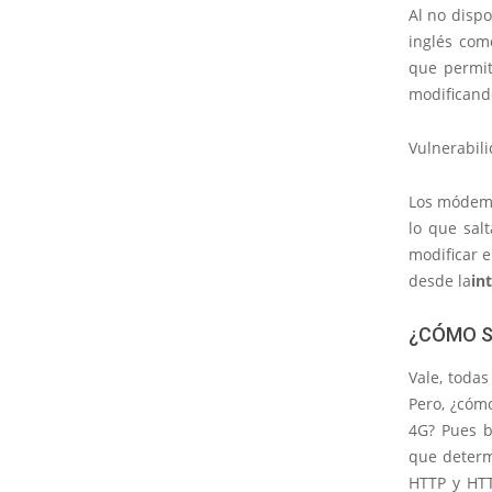
Al no disp
inglés co
que permit
modificand
Vulnerabil
Los módems
lo que sal
modificar e
desde la
in
¿CÓMO S
Vale, toda
Pero, ¿có
4G? Pues b
que determi
HTTP y HTT