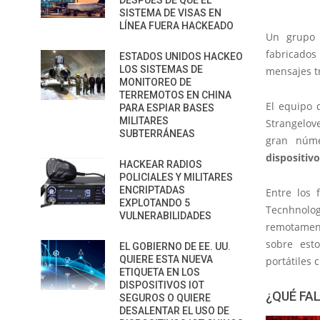
DESPUÉS DE QUE EL
SISTEMA DE VISAS EN
LÍNEA FUERA HACKEADO
Un grupo 
fabricados 
ESTADOS UNIDOS HACKEO
LOS SISTEMAS DE
mensajes t
MONITOREO DE
TERREMOTOS EN CHINA
El equipo 
PARA ESPIAR BASES
MILITARES
Strangelov
SUBTERRÁNEAS
gran núm
dispositiv
HACKEAR RADIOS
POLICIALES Y MILITARES
ENCRIPTADAS
Entre los 
EXPLOTANDO 5
Tecnhnolo
VULNERABILIDADES
remotament
sobre est
EL GOBIERNO DE EE. UU.
QUIERE ESTA NUEVA
portátiles
ETIQUETA EN LOS
DISPOSITIVOS IOT
¿QUÉ FA
SEGUROS O QUIERE
DESALENTAR EL USO DE