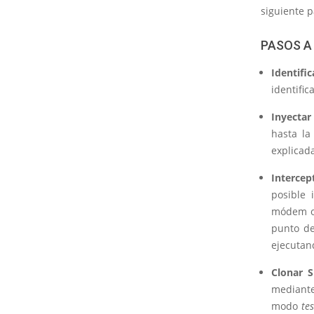
siguiente p
PASOS A
Identific
identifi
Inyectar
hasta la
explicada
Intercep
posible 
módem o 
punto de
ejecutan
Clonar S
mediante
modo
tes