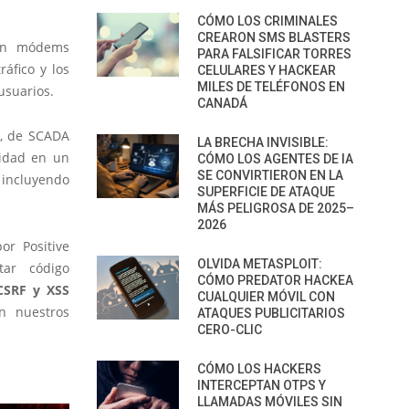
CÓMO LOS CRIMINALES
CREARON SMS BLASTERS
 en módems
PARA FALSIFICAR TORRES
ráfico y los
CELULARES Y HACKEAR
MILES DE TELÉFONOS EN
usuarios.
CANADÁ
s, de SCADA
LA BRECHA INVISIBLE:
ridad en un
CÓMO LOS AGENTES DE IA
SE CONVIRTIERON EN LA
ncluyendo
SUPERFICIE DE ATAQUE
MÁS PELIGROSA DE 2025–
2026
or Positive
OLVIDA METASPLOIT:
tar código
CÓMO PREDATOR HACKEA
 CSRF y XSS
CUALQUIER MÓVIL CON
n nuestros
ATAQUES PUBLICITARIOS
CERO-CLIC
CÓMO LOS HACKERS
INTERCEPTAN OTPS Y
LLAMADAS MÓVILES SIN