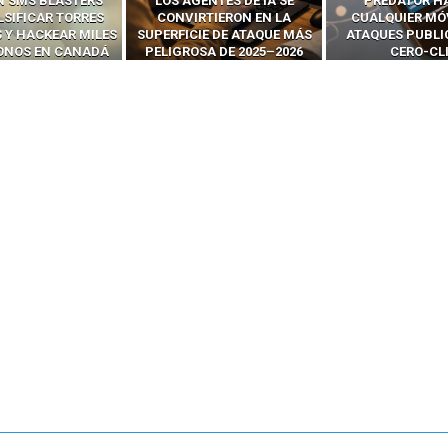
ENTES DE IA SE
PREDATOR HACKEA
INTERCEPTAN 
RTIERON EN LA
CUALQUIER MÓVIL CON
LLAMADAS MÓVI
IE DE ATAQUE MÁS
ATAQUES PUBLICITARIOS
‘HACKEAR’ — EL 
SA DE 2025–2026
CERO-CLIC
PODER DE LOS S