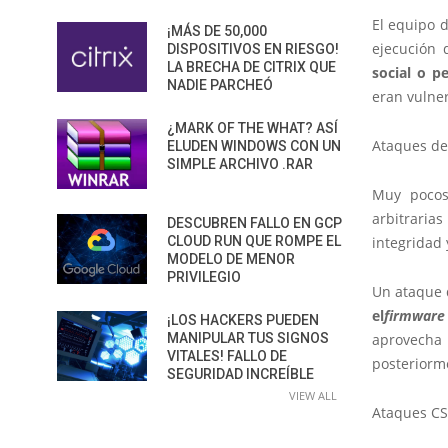
El equipo 
¡MÁS DE 50,000
ejecución 
DISPOSITIVOS EN RIESGO!
LA BRECHA DE CITRIX QUE
social o p
NADIE PARCHEÓ
eran vulne
¿MARK OF THE WHAT? ASÍ
Ataques de 
ELUDEN WINDOWS CON UN
SIMPLE ARCHIVO .RAR
Muy pocos
arbitrarias
DESCUBREN FALLO EN GCP
integridad 
CLOUD RUN QUE ROMPE EL
MODELO DE MENOR
PRIVILEGIO
Un ataque d
el
firmware
¡LOS HACKERS PUEDEN
aprovecha 
MANIPULAR TUS SIGNOS
VITALES! FALLO DE
posteriorm
SEGURIDAD INCREÍBLE
VIEW ALL
Ataques C