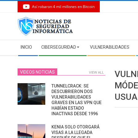
Así robaron 4 mil millones en Bitcoin
Skip
to
content
Secondary
INICIO
CIBERSEGURIDAD
VULNERABILIDADES
Navigation
Menu
VULN
VIDEOS NOTICIAS
VIEW ALL
MÓDE
TUNNELCRACK: SE
DESCUBRIERON DOS
USUA
VULNERABILIDADES
GRAVES EN LAS VPN QUE
HABÍAN ESTADO
INACTIVAS DESDE 1996
KENIA SOLO OTORGARÁ
VISAS A LA LLEGADA