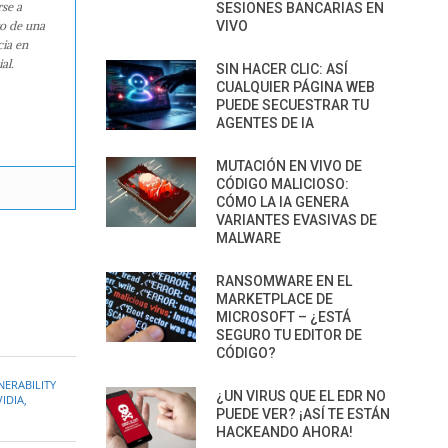
rse a
SESIONES BANCARIAS EN
ro de una
VIVO
cia en
al.
SIN HACER CLIC: ASÍ
CUALQUIER PÁGINA WEB
PUEDE SECUESTRAR TU
AGENTES DE IA
MUTACIÓN EN VIVO DE
CÓDIGO MALICIOSO:
CÓMO LA IA GENERA
VARIANTES EVASIVAS DE
MALWARE
RANSOMWARE EN EL
MARKETPLACE DE
MICROSOFT – ¿ESTÁ
SEGURO TU EDITOR DE
CÓDIGO?
ERABILITY
¿UN VIRUS QUE EL EDR NO
IDIA
,
PUEDE VER? ¡ASÍ TE ESTÁN
HACKEANDO AHORA!