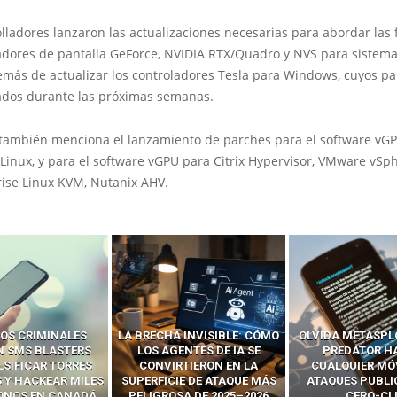
lladores lanzaron las actualizaciones necesarias para abordar las 
ladores de pantalla GeForce, NVIDIA RTX/Quadro y NVS para siste
demás de actualizar los controladores Tesla para Windows, cuyos p
ados durante las próximas semanas.
 también menciona el lanzamiento de parches para el software vG
Linux, y para el software vGPU para Citrix Hypervisor, VMware vSp
rise Linux KVM, Nutanix AHV.
OS CRIMINALES
LA BRECHA INVISIBLE: CÓMO
OLVIDA METASPL
N SMS BLASTERS
LOS AGENTES DE IA SE
PREDATOR H
LSIFICAR TORRES
CONVIRTIERON EN LA
CUALQUIER MÓ
 Y HACKEAR MILES
SUPERFICIE DE ATAQUE MÁS
ATAQUES PUBLI
FONOS EN CANADÁ
PELIGROSA DE 2025–2026
CERO-CL