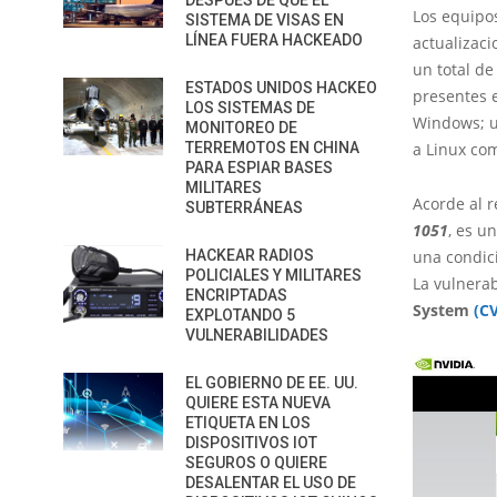
DESPUÉS DE QUE EL
Los equipo
SISTEMA DE VISAS EN
LÍNEA FUERA HACKEADO
actualizaci
un total de
ESTADOS UNIDOS HACKEO
presentes e
LOS SISTEMAS DE
Windows; un
MONITOREO DE
TERREMOTOS EN CHINA
a Linux co
PARA ESPIAR BASES
MILITARES
Acorde al r
SUBTERRÁNEAS
1051
, es u
HACKEAR RADIOS
una condici
POLICIALES Y MILITARES
La vulnerab
ENCRIPTADAS
System
(C
EXPLOTANDO 5
VULNERABILIDADES
EL GOBIERNO DE EE. UU.
QUIERE ESTA NUEVA
ETIQUETA EN LOS
DISPOSITIVOS IOT
SEGUROS O QUIERE
DESALENTAR EL USO DE