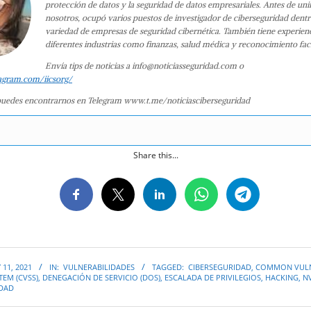
protección de datos y la seguridad de datos empresariales. Antes de uni
nosotros, ocupó varios puestos de investigador de ciberseguridad dent
variedad de empresas de seguridad cibernética. También tiene experien
diferentes industrias como finanzas, salud médica y reconocimiento faci
Envía tips de noticias a info@noticiasseguridad.com o
agram.com/iicsorg/
uedes encontrarnos en Telegram www.t.me/noticiasciberseguridad
Share this...
 11, 2021
IN:
VULNERABILIDADES
TAGGED:
CIBERSEGURIDAD
,
COMMON VULN
TEM (CVSS)
,
DENEGACIÓN DE SERVICIO (DOS)
,
ESCALADA DE PRIVILEGIOS
,
HACKING
,
NV
IDAD