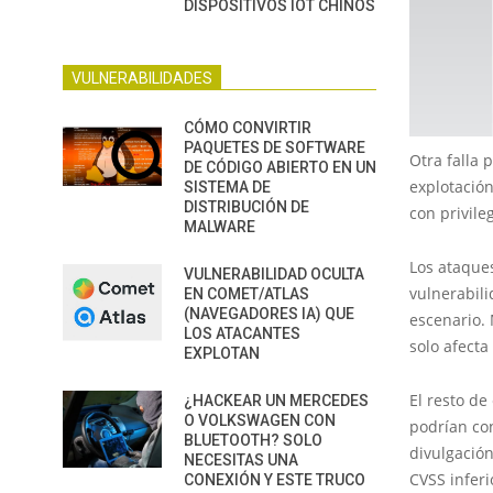
DISPOSITIVOS IOT CHINOS
VULNERABILIDADES
CÓMO CONVIRTIR
PAQUETES DE SOFTWARE
Otra falla 
DE CÓDIGO ABIERTO EN UN
explotación
SISTEMA DE
DISTRIBUCIÓN DE
con privile
MALWARE
Los ataques
VULNERABILIDAD OCULTA
vulnerabili
EN COMET/ATLAS
(NAVEGADORES IA) QUE
escenario. 
LOS ATACANTES
solo afect
EXPLOTAN
El resto de
¿HACKEAR UN MERCEDES
O VOLKSWAGEN CON
podrían con
BLUETOOTH? SOLO
divulgación
NECESITAS UNA
CVSS inferi
CONEXIÓN Y ESTE TRUCO