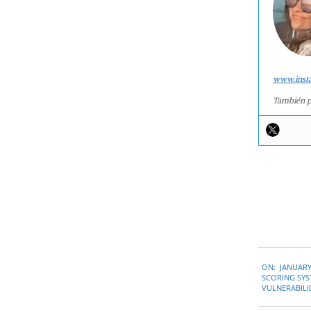
www.inst
También p
2021-
ON:
JANUARY
01-
SCORING SYS
11
VULNERABIL