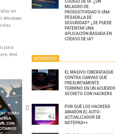
CÓDIGO DE IA: ¿UN
MILAGRO DE
fallas en
PRODUCTIVIDAD O UNA
PESADILLA DE
mas Windows
SEGURIDAD? ¿SE PUEDE
arches
PATENTAR UNA
APLICACIÓN BASADA EN
CÓDIGO DE IA?
PU para
here, Red
INCIDENTES
EL MASIVO CIBERATAQUE
CONTRA CANVAS QUE
PRESUNTAMENTE
TERMINÓ EN UN ACUERDO
SECRETO CON HACKERS
POR QUÉ LOS HACKERS
AMARON EL AUTO-
OIT: CÓMO
CÓMO LOS HACKERS
13 TÉCNICAS
ACTUALIZADOR DE
ACKEA
INTERCEPTAN OTPS Y
RIDÍCULAMENTE FÁCILE
NOTEPAD++
VIL CON
LLAMADAS MÓVILES SIN
PARA HACKEAR Y EXPLO
CITARIOS
‘HACKEAR’ — EL INCREÍBLE
NAVEGADORES DE IA
IC
PODER DE LOS SIM BOXES”
AGÉNTICA