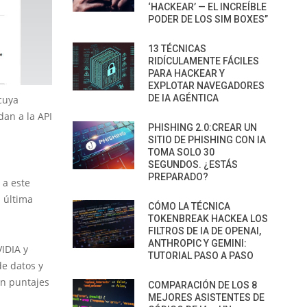
‘HACKEAR’ — EL INCREÍBLE
PODER DE LOS SIM BOXES”
13 TÉCNICAS
RIDÍCULAMENTE FÁCILES
PARA HACKEAR Y
EXPLOTAR NAVEGADORES
DE IA AGÉNTICA
cuya
dan a la API
PHISHING 2.0:CREAR UN
SITIO DE PHISHING CON IA
TOMA SOLO 30
SEGUNDOS. ¿ESTÁS
PREPARADO?
 a este
a última
CÓMO LA TÉCNICA
TOKENBREAK HACKEA LOS
FILTROS DE IA DE OPENAI,
ANTHROPIC Y GEMINI:
VIDIA y
TUTORIAL PASO A PASO
de datos y
on puntajes
COMPARACIÓN DE LOS 8
MEJORES ASISTENTES DE