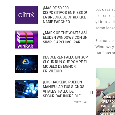
¡MÁS DE 50,000
Los desarro
DISPOSITIVOS EN RIESGO!
los contro
LA BRECHA DE CITRIX QUE
y Linux, a
NADIE PARCHEÓ
serán lanz
¿MARK OF THE WHAT? ASÍ
ELUDEN WINDOWS CON UN
El anuncio
SIMPLE ARCHIVO .RAR
Windows y 
Hat Enterp
DESCUBREN FALLO EN GCP
CLOUD RUN QUE ROMPE EL
MODELO DE MENOR
PRIVILEGIO
¡LOS HACKERS PUEDEN
MANIPULAR TUS SIGNOS
VITALES! FALLO DE
SEGURIDAD INCREÍBLE
CÓMO LOS HACKERS
CÓMO LAVAR EL CEREBRO A
CÓMO L
MANIPULAN GITHUB
LOS NAVEGADORES CON IA
VIEW ALL
CREARO
PILOT DENTRO DE VS CODE
PARA ROBAR SECRETOS
PARA FA
CELULARES
DE TELÉ