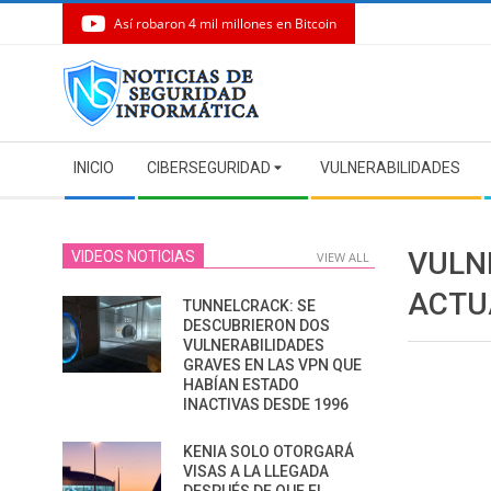
Así robaron 4 mil millones en Bitcoin
Skip
to
content
Secondary
INICIO
CIBERSEGURIDAD
VULNERABILIDADES
Navigation
Menu
VULNE
VIDEOS NOTICIAS
VIEW ALL
ACTU
TUNNELCRACK: SE
DESCUBRIERON DOS
VULNERABILIDADES
GRAVES EN LAS VPN QUE
HABÍAN ESTADO
INACTIVAS DESDE 1996
KENIA SOLO OTORGARÁ
VISAS A LA LLEGADA