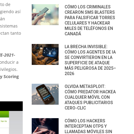
to de
CÓMO LOS CRIMINALES
igiendo así
CREARON SMS BLASTERS
PARA FALSIFICAR TORRES
tán
CELULARES Y HACKEAR
s sistemas
MILES DE TELÉFONOS EN
ectan tanto
CANADÁ
LA BRECHA INVISIBLE:
CÓMO LOS AGENTES DE IA
E-2021-
SE CONVIRTIERON EN LA
onducir a
SUPERFICIE DE ATAQUE
MÁS PELIGROSA DE 2025–
vilegios.
2026
y Scoring
OLVIDA METASPLOIT:
CÓMO PREDATOR HACKEA
CUALQUIER MÓVIL CON
ATAQUES PUBLICITARIOS
CERO-CLIC
CÓMO LOS HACKERS
INTERCEPTAN OTPS Y
LLAMADAS MÓVILES SIN