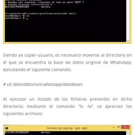
Siendo ya súper-usuario, es necesario moverse al directorio en
el que se encuentra la base de datos original de WhatsApp,
ejecutando el siguiente comando:
# cd /data/data/com.whatsapp/databases
Al ejecutar un listado de los ficheros presentes en dicho
directorio, mediante el comando “ls -la”, se aprecian los
siguientes archivos: