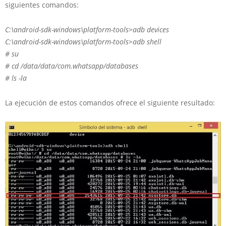
siguientes comandos:
C:\android-sdk-windows\platform-tools>
adb devices
C:\android-sdk-windows\platform-tools>adb shell
# su
# cd /data/data/com.whatsapp/databases
# ls -la
La ejecución de estos comandos ofrece el siguiente resultado: