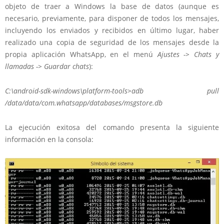
objeto de traer a Windows la base de datos (aunque es
necesario, previamente, para disponer de todos los mensajes,
incluyendo los enviados y recibidos en último lugar, haber
realizado una copia de seguridad de los mensajes desde la
propia aplicación WhatsApp, en el menú
Ajustes -> Chats y
llamadas -> Guardar chats
):
C:\android-sdk-windows\platform-tools>
adb pull
/data/data/com.whatsapp/databases/msgstore.db
La ejecución exitosa del comando presenta la siguiente
información en la consola: