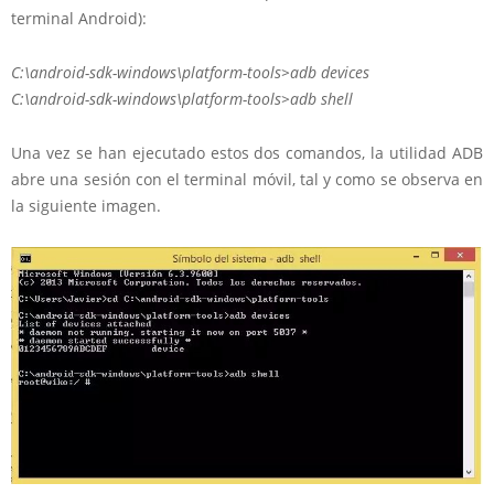
terminal Android):
C:\android-sdk-windows\platform-tools>adb devices
C:\android-sdk-windows\platform-tools>adb shell
Una vez se han ejecutado estos dos comandos, la utilidad ADB
abre una sesión con el terminal móvil, tal y como se observa en
la siguiente imagen.