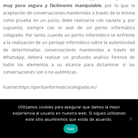
muy poco segura y fácilmente manipulable
, por lo que la
aceptación de conversaciones mantenidas a través de la misma
como prueba en un juicio, debe realizarse con cautela y, por
supuesto, siempre con el aval de un perito informático
colegiado. Por tanto, cuando un perito informático se enfrente
a la realización de un peritaje informático sobre la autenticidad
de determinadas conversaciones mantenidas a través de
WhatsApp, deberá realizar un profundo análisis forense de
todos los elementos a su alcance para dictaminar si las
conversaciones son o no auténticas.
Fuente:https://peritoinformaticocolegiado.es/
Utilizamos cookies para asegurar que damos la mejor
experiencia al usuario en nuestra web. Si sigues utilizando
este sitio asumiremos que estás de acuerdo.
Vale