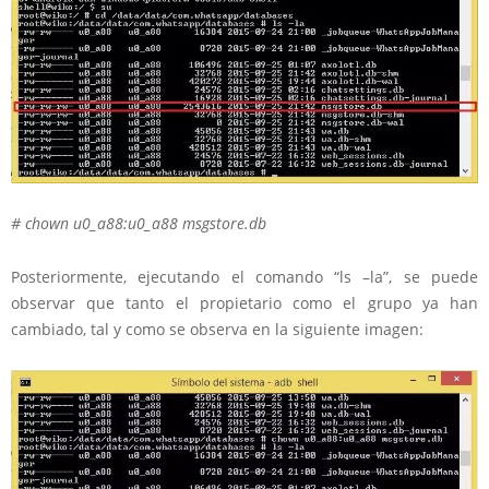
# chown u0_a88:u0_a88 msgstore.db
Posteriormente, ejecutando el comando “ls –la”, se puede
observar que tanto el propietario como el grupo ya han
cambiado, tal y como se observa en la siguiente imagen: