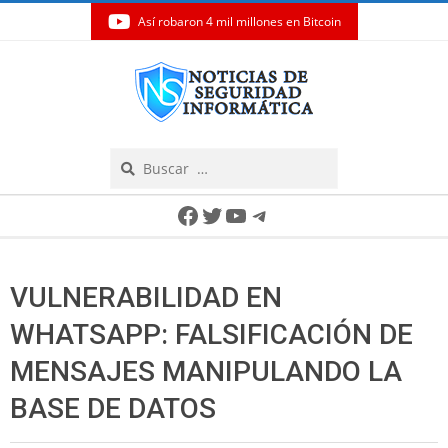
Así robaron 4 mil millones en Bitcoin
Skip
to
content
Search
Secondary
Facebook
Twitter
YouTube
Telegram
Navigation
Menu
VULNERABILIDAD EN
WHATSAPP: FALSIFICACIÓN DE
MENSAJES MANIPULANDO LA
BASE DE DATOS