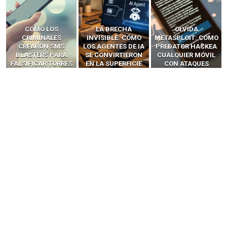
LA BRECHA
OLVIDA
CÓMO LOS HACKERS
INVISIBLE: CÓMO
METASPLOIT: CÓMO
INTERCEPTAN OTPS
LOS AGENTES DE IA
PREDATOR HACKEA
Y LLAMADAS
SE CONVIRTIERON
CUALQUIER MÓVIL
MÓVILES SIN
EN LA SUPERFICIE
CON ATAQUES
‘HACKEAR’ — EL
DE ATAQUE MÁS
PUBLICITARIOS
INCREÍBLE PODER DE
PELIGROSA DE
CERO-CLIC
LOS SIM BOXES”
2025–2026