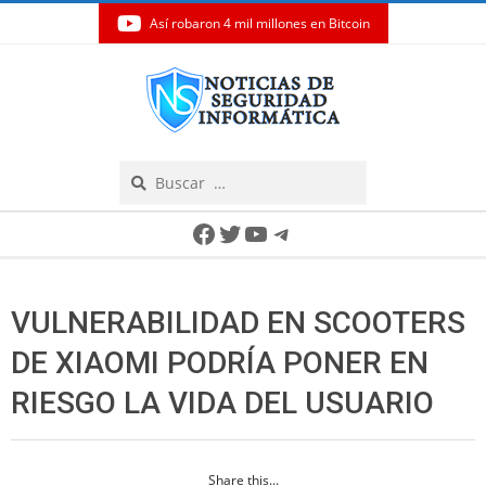
Así robaron 4 mil millones en Bitcoin
Skip
to
content
Search
Secondary
Facebook
Twitter
YouTube
Telegram
Navigation
Menu
VULNERABILIDAD EN SCOOTERS
DE XIAOMI PODRÍA PONER EN
RIESGO LA VIDA DEL USUARIO
Share this...