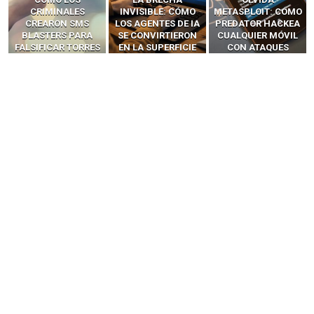
INVISIBLE: CÓMO
METASPLOIT: CÓMO
INTERCEPTAN OTPS
LOS AGENTES DE IA
PREDATOR HACKEA
Y LLAMADAS
SE CONVIRTIERON
CUALQUIER MÓVIL
MÓVILES SIN
EN LA SUPERFICIE
CON ATAQUES
‘HACKEAR’ — EL
DE ATAQUE MÁS
PUBLICITARIOS
INCREÍBLE PODER DE
PELIGROSA DE
CERO-CLIC
LOS SIM BOXES”
2025–2026