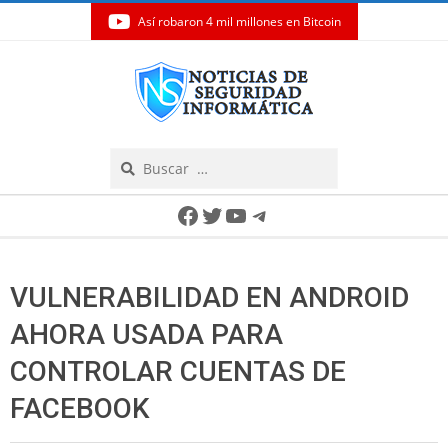
Así robaron 4 mil millones en Bitcoin
Skip
to
content
Search
Secondary
Facebook
Twitter
YouTube
Telegram
Navigation
Menu
VULNERABILIDAD EN ANDROID
AHORA USADA PARA
CONTROLAR CUENTAS DE
FACEBOOK