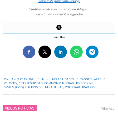
www.instagram.com/iicsorg/
También puedes encontrarnos en Telegram
www.t.me/noticiasciberseguridad
Share this...
2021-
ON:
JANUARY 15, 2021
IN:
VULNERABILIDADES
TAGGED:
APACHE
01-
VELOCITY
,
CIBERSEGURIDAD
,
COMMON VULNERABILITY SCORING
15
SYSTEM (CVSS)
,
HACKING
,
VULNERABILIDAD
,
VULNERABILIDAD XSS
VIDEOS NOTICIAS
VIEW ALL