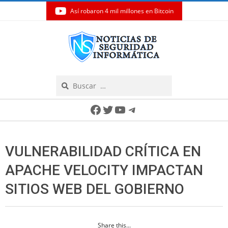
Así robaron 4 mil millones en Bitcoin
Skip
to
content
Search
Secondary
Facebook
Twitter
YouTube
Telegram
Navigation
Menu
VULNERABILIDAD CRÍTICA EN
APACHE VELOCITY IMPACTAN
SITIOS WEB DEL GOBIERNO
Share this...