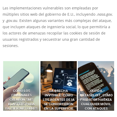
Las implementaciones vulnerables son empleadas por
múltiples sitios web del gobierno de E.U., incluyendo .
nasa.gov
,
y .
gov.au
. Existen algunas variantes más complejas del ataque,
que incluyen ataques de ingeniería social, lo que permitiría a
los actores de amenazas recopilar las cookies de sesión de
usuarios registrados y secuestrar una gran cantidad de
sesiones.
LA BRECHA
OLVIDA
CÓMO LOS HACKERS
INVISIBLE: CÓMO
METASPLOIT: CÓMO
INTERCEPTAN OTPS
LOS AGENTES DE IA
PREDATOR HACKEA
Y LLAMADAS
SE CONVIRTIERON
CUALQUIER MÓVIL
MÓVILES SIN
EN LA SUPERFICIE
CON ATAQUES
‘HACKEAR’ — EL
DE ATAQUE MÁS
PUBLICITARIOS
INCREÍBLE PODER DE