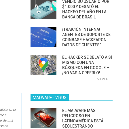
VENDIÓ SU USUARIO POR
$1.000 Y DESATÓ EL
HACKEO DEL AÑO EN LA
BANCA DE BRASIL
¡TRAICIÓN INTERNA!
AGENTES DE SOPORTE DE
COINBASE HACKEARON
DATOS DE CLIENTES”
EL HACKER SE DELATÓ A SÍ
MISMO CON UNA
BÚSQUEDA EN GOOGLE –
¡NO VAS A CREERLO!
VIEW ALL
MALWARE - VIRUS
nfoca en la
EL MALWARE MÁS
rse a
PELIGROSO EN
ro de una
LATINOAMÉRICA ESTÁ
cia en
SECUESTRANDO