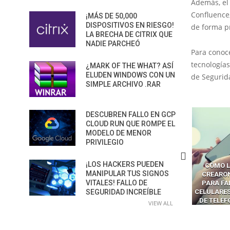
Además, el 
Confluence
¡MÁS DE 50,000
DISPOSITIVOS EN RIESGO!
de forma p
LA BRECHA DE CITRIX QUE
NADIE PARCHEÓ
Para conoc
tecnologías
¿MARK OF THE WHAT? ASÍ
ELUDEN WINDOWS CON UN
de Segurida
SIMPLE ARCHIVO .RAR
DESCUBREN FALLO EN GCP
CLOUD RUN QUE ROMPE EL
MODELO DE MENOR
PRIVILEGIO
¡LOS HACKERS PUEDEN
CÓMO LOS HACKERS
CÓMO LAVAR EL CEREBRO A
CÓMO L
MANIPULAR TUS SIGNOS
MANIPULAN GITHUB
LOS NAVEGADORES CON IA
CREARO
VITALES! FALLO DE
PILOT DENTRO DE VS CODE
PARA ROBAR SECRETOS
PARA FA
SEGURIDAD INCREÍBLE
CELULARES
DE TELÉ
VIEW ALL