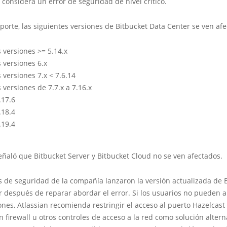
e considera un error de seguridad de nivel crítico.
porte, las siguientes versiones de Bitbucket Data Center se ven afe
 versiones >= 5.14.x
 versiones 6.x
 versiones 7.x < 7.6.14
 versiones de 7.7.x a 7.16.x
.17.6
.18.4
.19.4
eñaló que Bitbucket Server y Bitbucket Cloud no se ven afectados.
s de seguridad de la compañía lanzaron la versión actualizada de 
 después de reparar abordar el error. Si los usuarios no pueden ap
ones, Atlassian recomienda restringir el acceso al puerto Hazelcas
n firewall u otros controles de acceso a la red como solución altern