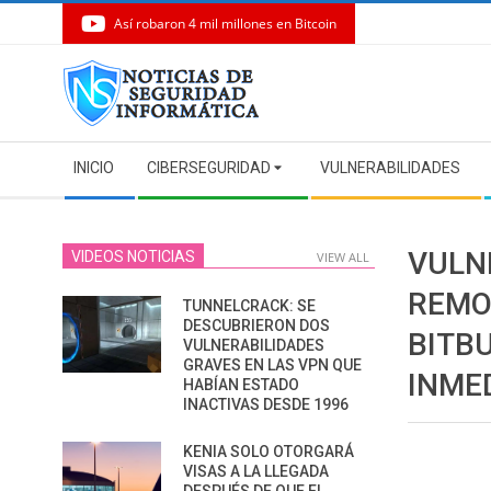
Así robaron 4 mil millones en Bitcoin
Skip
to
content
Secondary
INICIO
CIBERSEGURIDAD
VULNERABILIDADES
Navigation
Menu
VULN
VIDEOS NOTICIAS
VIEW ALL
REMO
TUNNELCRACK: SE
DESCUBRIERON DOS
BITB
VULNERABILIDADES
GRAVES EN LAS VPN QUE
INME
HABÍAN ESTADO
INACTIVAS DESDE 1996
KENIA SOLO OTORGARÁ
VISAS A LA LLEGADA