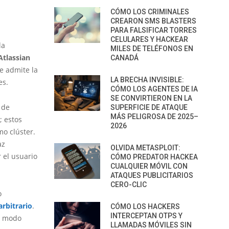
CÓMO LOS CRIMINALES
CREARON SMS BLASTERS
PARA FALSIFICAR TORRES
CELULARES Y HACKEAR
la
MILES DE TELÉFONOS EN
Atlassian
CANADÁ
e admite la
LA BRECHA INVISIBLE:
es.
CÓMO LOS AGENTES DE IA
SE CONVIRTIERON EN LA
 de
SUPERFICIE DE ATAQUE
MÁS PELIGROSA DE 2025–
; estos
2026
mo clúster.
az
OLVIDA METASPLOIT:
r el usuario
CÓMO PREDATOR HACKEA
CUALQUIER MÓVIL CON
ATAQUES PUBLICITARIOS
CERO-CLIC
o
arbitrario
.
CÓMO LOS HACKERS
INTERCEPTAN OTPS Y
en modo
LLAMADAS MÓVILES SIN