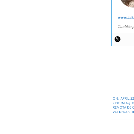
www.inst
También p
2022-
ON:
APRIL 22
04-
CIBERATAQU
22
REMOTA DE C
VULNERABIL