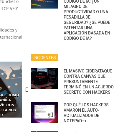
itbucket o
CÓDIGO DE IA: ¿UN
MILAGRO DE
o TCP 5701
PRODUCTIVIDAD O UNA
PESADILLA DE
SEGURIDAD? ¿SE PUEDE
PATENTAR UNA
lidades y
APLICACIÓN BASADA EN
nternacional
CÓDIGO DE IA?
INCIDENTES
EL MASIVO CIBERATAQUE
CONTRA CANVAS QUE
PRESUNTAMENTE
TERMINÓ EN UN ACUERDO
SECRETO CON HACKERS
OIT: CÓMO
CÓMO LOS HACKERS
13 TÉCNICAS
ACKEA
INTERCEPTAN OTPS Y
RIDÍCULAMENTE FÁCILE
POR QUÉ LOS HACKERS
VIL CON
LLAMADAS MÓVILES SIN
PARA HACKEAR Y EXPLO
CITARIOS
‘HACKEAR’ — EL INCREÍBLE
AMARON EL AUTO-
NAVEGADORES DE IA
IC
PODER DE LOS SIM BOXES”
AGÉNTICA
ACTUALIZADOR DE
NOTEPAD++