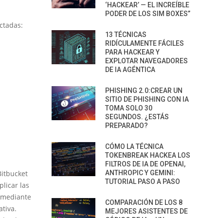
‘HACKEAR’ — EL INCREÍBLE
PODER DE LOS SIM BOXES”
ctadas:
13 TÉCNICAS
RIDÍCULAMENTE FÁCILES
PARA HACKEAR Y
EXPLOTAR NAVEGADORES
DE IA AGÉNTICA
PHISHING 2.0:CREAR UN
SITIO DE PHISHING CON IA
TOMA SOLO 30
SEGUNDOS. ¿ESTÁS
PREPARADO?
CÓMO LA TÉCNICA
TOKENBREAK HACKEA LOS
FILTROS DE IA DE OPENAI,
Bitbucket
ANTHROPIC Y GEMINI:
TUTORIAL PASO A PASO
licar las
t mediante
COMPARACIÓN DE LOS 8
ativa.
MEJORES ASISTENTES DE