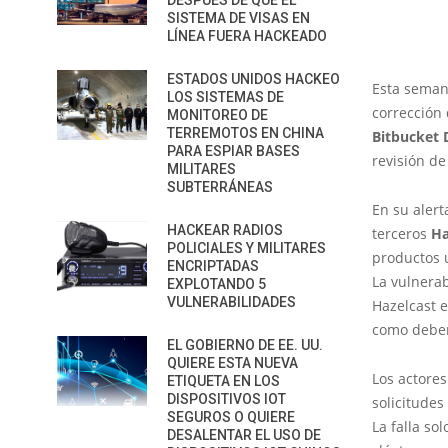
DESPUÉS DE QUE EL
SISTEMA DE VISAS EN
LÍNEA FUERA HACKEADO
ESTADOS UNIDOS HACKEO
Esta sema
LOS SISTEMAS DE
corrección
MONITOREO DE
TERREMOTOS EN CHINA
Bitbucket 
PARA ESPIAR BASES
revisión de
MILITARES
SUBTERRÁNEAS
En su alert
HACKEAR RADIOS
terceros
Ha
POLICIALES Y MILITARES
productos u
ENCRIPTADAS
La vulnerab
EXPLOTANDO 5
VULNERABILIDADES
Hazelcast e
como deber
EL GOBIERNO DE EE. UU.
QUIERE ESTA NUEVA
Los actore
ETIQUETA EN LOS
DISPOSITIVOS IOT
solicitudes
SEGUROS O QUIERE
La falla so
DESALENTAR EL USO DE