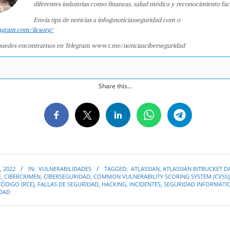
diferentes industrias como finanzas, salud médica y reconocimiento faci
Envía tips de noticias a info@noticiasseguridad.com o
agram.com/iicsorg/
uedes encontrarnos en Telegram www.t.me/noticiasciberseguridad
Share this...
, 2022
IN:
VULNERABILIDADES
TAGGED:
ATLASSIAN
,
ATLASSIAN BITBUCKET D
E
,
CIBERCRIMEN
,
CIBERSEGURIDAD
,
COMMON VULNERABILITY SCORING SYSTEM (CVSS)
ÓDIGO (RCE)
,
FALLAS DE SEGURIDAD
,
HACKING
,
INCIDENTES
,
SEGURIDAD INFORMÁTI
IDAD