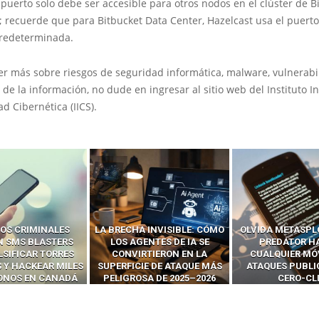
puerto solo debe ser accesible para otros nodos en el clúster de B
; recuerde que para Bitbucket Data Center, Hazelcast usa el puert
redeterminada.
er más sobre riesgos de seguridad informática, malware, vulnerabi
 de la información, no dude en ingresar al sitio web del Instituto I
d Cibernética (IICS).
OS CRIMINALES
LA BRECHA INVISIBLE: CÓMO
OLVIDA METASPL
N SMS BLASTERS
LOS AGENTES DE IA SE
PREDATOR H
LSIFICAR TORRES
CONVIRTIERON EN LA
CUALQUIER MÓ
 Y HACKEAR MILES
SUPERFICIE DE ATAQUE MÁS
ATAQUES PUBLI
FONOS EN CANADÁ
PELIGROSA DE 2025–2026
CERO-CL