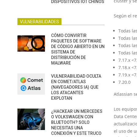
clúster y s
DISPOSITIVOS IOT CHINOS
Según el re
VULNERABILIDADES
Todas las
CÓMO CONVIRTIR
Todas las
PAQUETES DE SOFTWARE
Todas las
DE CÓDIGO ABIERTO EN UN
SISTEMA DE
Todas las
DISTRIBUCIÓN DE
7.17.x <7
MALWARE
7.18.x <7
7.19.x <7
VULNERABILIDAD OCULTA
EN COMET/ATLAS
7.20.0
(NAVEGADORES IA) QUE
LOS ATACANTES
Atlassian s
EXPLOTAN
Los equipo
¿HACKEAR UN MERCEDES
Data Center
O VOLKSWAGEN CON
BLUETOOTH? SOLO
actualizaci
NECESITAS UNA
el uso de u
CONEXIÓN Y ESTE TRUCO