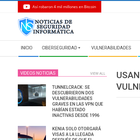
Así robaron 4 mil millones en Bitcoin
Skip
to
content
Secondary
INICIO
CIBERSEGURIDAD
VULNERABILIDADES
Navigation
Menu
USAN
VIDEOS NOTICIAS
VIEW ALL
VULN
TUNNELCRACK: SE
DESCUBRIERON DOS
VULNERABILIDADES
GRAVES EN LAS VPN QUE
HABÍAN ESTADO
INACTIVAS DESDE 1996
KENIA SOLO OTORGARÁ
VISAS A LA LLEGADA