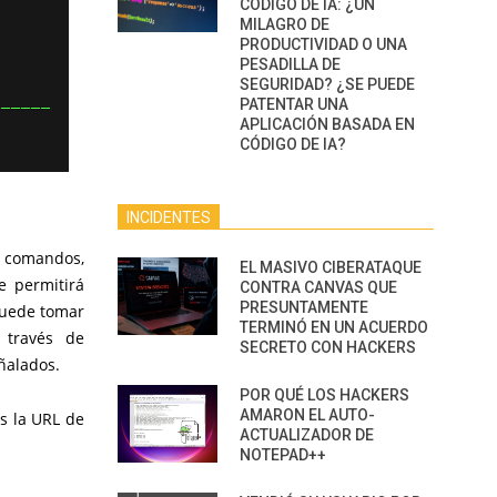
CÓDIGO DE IA: ¿UN
MILAGRO DE
PRODUCTIVIDAD O UNA
PESADILLA DE
SEGURIDAD? ¿SE PUEDE
PATENTAR UNA
APLICACIÓN BASADA EN
CÓDIGO DE IA?
INCIDENTES
 comandos,
EL MASIVO CIBERATAQUE
e permitirá
CONTRA CANVAS QUE
PRESUNTAMENTE
 puede tomar
TERMINÓ EN UN ACUERDO
 través de
SECRETO CON HACKERS
ñalados.
POR QUÉ LOS HACKERS
AMARON EL AUTO-
s la URL de
ACTUALIZADOR DE
NOTEPAD++