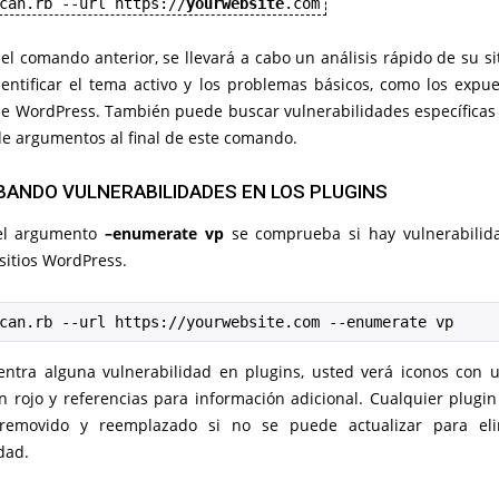
can.rb --url https://
yourwebsite
.com
 el comando anterior, se llevará a cabo un análisis rápido de su s
dentificar el tema activo y los problemas básicos, como los expu
de WordPress. También puede buscar vulnerabilidades específicas 
de argumentos al final de este comando.
ANDO VULNERABILIDADES EN LOS PLUGINS
 el argumento
–enumerate vp
se comprueba si hay vulnerabilid
sitios WordPress.
can.rb --url https://yourwebsite.com --enumerate vp
entra alguna vulnerabilidad en plugins, usted verá iconos con 
n rojo y referencias para información adicional. Cualquier plugin
removido y reemplazado si no se puede actualizar para eli
dad.