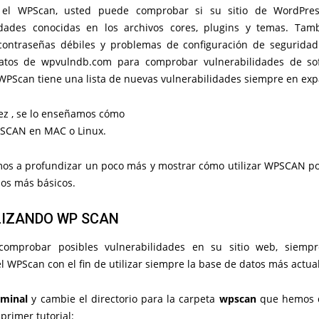
ar el WPScan, usted puede comprobar si su sitio de WordPres
idades conocidas en los archivos cores, plugins y temas. Ta
contraseñas débiles y problemas de configuración de seguridad
atos de wpvulndb.com para comprobar vulnerabilidades de sof
WPScan tiene una lista de nuevas vulnerabilidades siempre en exp
vez , se lo enseñamos cómo
PSCAN en MAC o Linux.
mos a profundizar un poco más y mostrar cómo utilizar WPSCAN p
os más básicos.
IZANDO WP SCAN
comprobar posibles vulnerabilidades en su sitio web, siemp
el WPScan con el fin de utilizar siempre la base de datos más actua
rminal
y cambie el directorio para la carpeta
wpscan
que hemos 
primer tutorial: