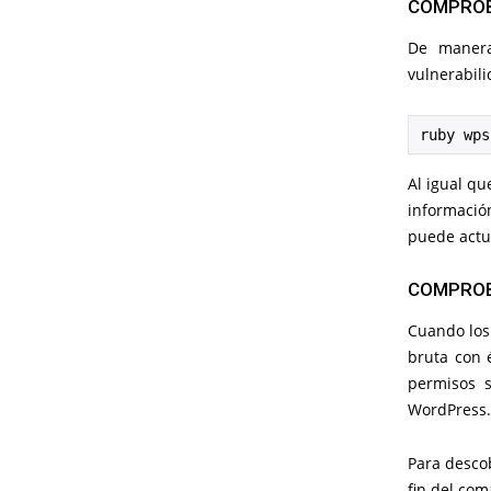
COMPROB
De manera
vulnerabili
ruby wps
Al igual qu
informació
puede actua
COMPROB
Cuando los
bruta con é
permisos s
WordPress.
Para descob
fin del co