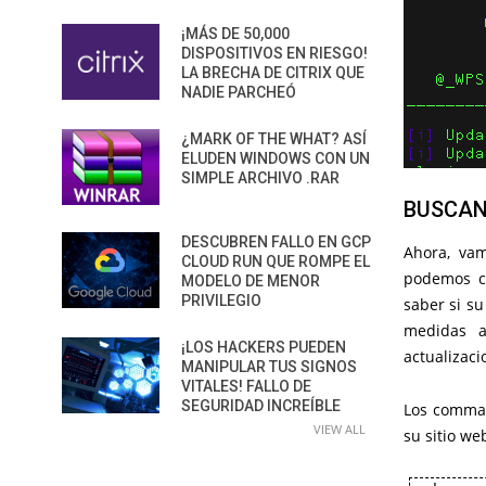
¡MÁS DE 50,000
DISPOSITIVOS EN RIESGO!
LA BRECHA DE CITRIX QUE
NADIE PARCHEÓ
¿MARK OF THE WHAT? ASÍ
ELUDEN WINDOWS CON UN
SIMPLE ARCHIVO .RAR
BUSCAN
DESCUBREN FALLO EN GCP
Ahora, va
CLOUD RUN QUE ROMPE EL
podemos co
MODELO DE MENOR
PRIVILEGIO
saber si su
medidas a
¡LOS HACKERS PUEDEN
actualizac
MANIPULAR TUS SIGNOS
VITALES! FALLO DE
SEGURIDAD INCREÍBLE
Los comma
VIEW ALL
su sitio we