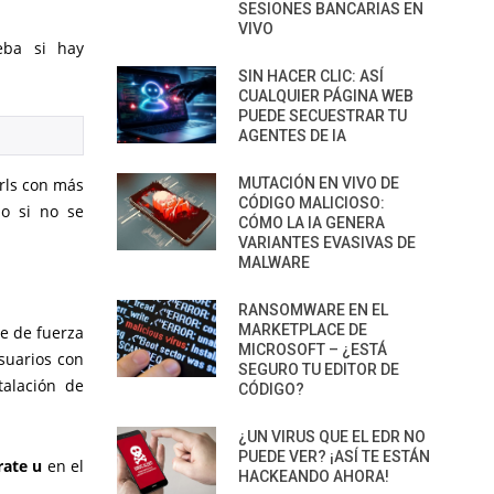
SESIONES BANCARIAS EN
VIVO
ba si hay
SIN HACER CLIC: ASÍ
CUALQUIER PÁGINA WEB
PUEDE SECUESTRAR TU
AGENTES DE IA
urls con más
MUTACIÓN EN VIVO DE
CÓDIGO MALICIOSO:
do si no se
CÓMO LA IA GENERA
VARIANTES EVASIVAS DE
MALWARE
RANSOMWARE EN EL
MARKETPLACE DE
e de fuerza
MICROSOFT – ¿ESTÁ
usuarios con
SEGURO TU EDITOR DE
talación de
CÓDIGO?
¿UN VIRUS QUE EL EDR NO
PUEDE VER? ¡ASÍ TE ESTÁN
ate u
en el
HACKEANDO AHORA!