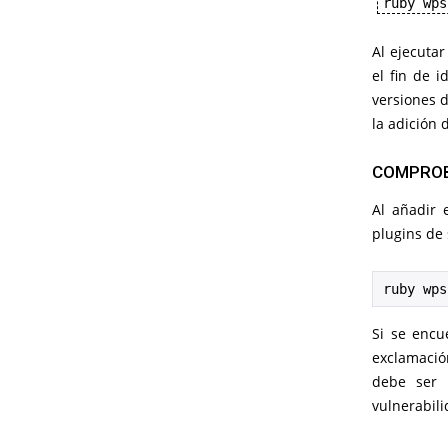
ruby wps
Al ejecutar
el fin de i
versiones 
la adición 
COMPROB
Al añadir
plugins de 
ruby wps
Si se encu
exclamació
debe ser 
vulnerabili