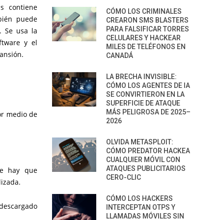
s contiene
CÓMO LOS CRIMINALES
mbién puede
CREARON SMS BLASTERS
PARA FALSIFICAR TORRES
. Se usa la
CELULARES Y HACKEAR
tware y el
MILES DE TELÉFONOS EN
ansión.
CANADÁ
LA BRECHA INVISIBLE:
CÓMO LOS AGENTES DE IA
SE CONVIRTIERON EN LA
SUPERFICIE DE ATAQUE
MÁS PELIGROSA DE 2025–
or medio de
2026
OLVIDA METASPLOIT:
CÓMO PREDATOR HACKEA
CUALQUIER MÓVIL CON
ATAQUES PUBLICITARIOS
re hay que
CERO-CLIC
lizada.
CÓMO LOS HACKERS
descargado
INTERCEPTAN OTPS Y
LLAMADAS MÓVILES SIN