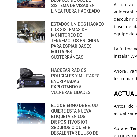
DESPUÉS DE QUE EL
Al utiliz
SISTEMA DE VISAS EN
LÍNEA FUERA HACKEADO
vulnerabil
descubrir 
ESTADOS UNIDOS HACKEO
base de d
LOS SISTEMAS DE
equipo de 
MONITOREO DE
TERREMOTOS EN CHINA
PARA ESPIAR BASES
La última 
MILITARES
instalar W
SUBTERRÁNEAS
HACKEAR RADIOS
Ahora , va
POLICIALES Y MILITARES
los comand
ENCRIPTADAS
EXPLOTANDO 5
VULNERABILIDADES
ACTUAL
EL GOBIERNO DE EE. UU.
Antes de 
QUIERE ESTA NUEVA
actualizar 
ETIQUETA EN LOS
DISPOSITIVOS IOT
SEGUROS O QUIERE
Abra el
Te
DESALENTAR EL USO DE
en nuestro 