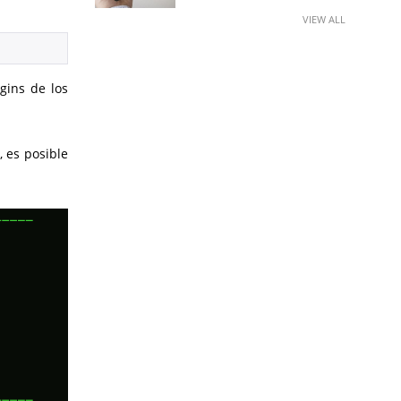
VIEW ALL
gins de los
, es posible