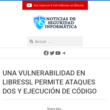
Así robaron 4 mil millones en Bitcoin
Skip
to
content
Search
Secondary
Facebook
Twitter
YouTube
Telegram
Navigation
Menu
UNA VULNERABILIDAD EN
LIBRESSL PERMITE ATAQUES
DOS Y EJECUCIÓN DE CÓDIGO
Share this...