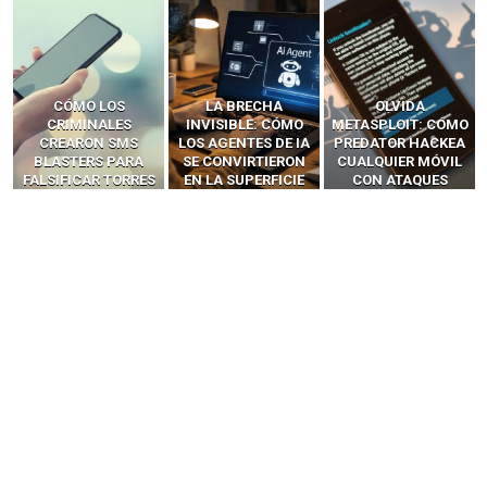
LA BRECHA
OLVIDA
CÓMO LOS HACKERS
INVISIBLE: CÓMO
METASPLOIT: CÓMO
INTERCEPTAN OTPS
LOS AGENTES DE IA
PREDATOR HACKEA
Y LLAMADAS
SE CONVIRTIERON
CUALQUIER MÓVIL
MÓVILES SIN
EN LA SUPERFICIE
CON ATAQUES
‘HACKEAR’ — EL
DE ATAQUE MÁS
PUBLICITARIOS
INCREÍBLE PODER DE
PELIGROSA DE
CERO-CLIC
LOS SIM BOXES”
2025–2026