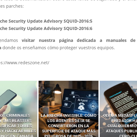
tes parches:
che Security Update Advisory SQUID-2016:5
che Security Update Advisory SQUID-2016:6
mendamos
visitar nuestra página dedicada a manuales de
a
donde os enseñamos cómo proteger vuestros equipos.
ps://www.redeszone.net/
 INVISIBLE: CÓMO
OLVIDA METASPLOIT: CÓMO
CÓMO LOS HA
ENTES DE IA SE
PREDATOR HACKEA
INTERCEPTAN 
RTIERON EN LA
CUALQUIER MÓVIL CON
LLAMADAS MÓVI
IE DE ATAQUE MÁS
ATAQUES PUBLICITARIOS
‘HACKEAR’ — EL 
SA DE 2025–2026
CERO-CLIC
PODER DE LOS S