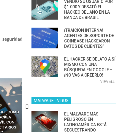
VENDIÓ SU USUARIO POR
$1.000 Y DESATÓ EL
HACKEO DEL AÑO EN LA
BANCA DE BRASIL
¡TRAICIÓN INTERNA!
AGENTES DE SOPORTE DE
 seguridad
COINBASE HACKEARON
DATOS DE CLIENTES”
EL HACKER SE DELATÓ A SÍ
MISMO CON UNA
BÚSQUEDA EN GOOGLE –
¡NO VAS A CREERLO!
VIEW ALL
MALWARE - VIRUS
CKERS
13 TÉCNICAS
CÓMO LOS HACKERS
EL MALWARE MÁS
OTPS Y
RIDÍCULAMENTE FÁCILES
MANIPULAN GITHUB
PELIGROSO EN
LES SIN
PARA HACKEAR Y EXPLOTAR
COPILOT DENTRO DE VS C
LATINOAMÉRICA ESTÁ
INCREÍBLE
NAVEGADORES DE IA
SECUESTRANDO
IM BOXES”
AGÉNTICA