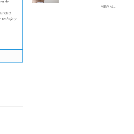
ura de
VIEW ALL
guridad,
e trabajo y