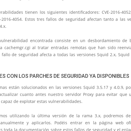
erabilidades tienen los siguientes identificadores: CVE-2016-4052
-2016-4054. Estos tres fallos de seguridad afectan tanto a las ve
4.x.
vulnerabilidad encontrada consiste en un desbordamiento de 
a cachemgr.cgi al tratar entradas remotas que han sido reenv
 fallo de seguridad afecta a todas las versiones Squid 2.x, Squid
ES CON LOS PARCHES DE SEGURIDAD YA DISPONIBLES
mas están solucionados en las versiones Squid 3.5.17 y 4.0.9, po
actualizar cuanto antes nuestro servidor Proxy para evitar que 
capaz de explotar estas vulnerabilidades.
mos utilizando la última versión de la rama 3.x, podremos de
anualmente y aplicarlos. Podéis entrar en la página web ofi
s toda la documentación sobre estos fallos de seguridad y el enla