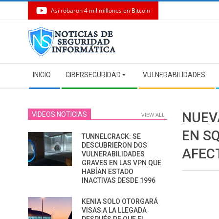
Así robaron 4 mil millones en Bitcoin
Skip
to
content
Secondary
INICIO
CIBERSEGURIDAD
VULNERABILIDADES
Navigation
Menu
NUEV
VIDEOS NOTICIAS
VIEW ALL
EN S
TUNNELCRACK: SE
DESCUBRIERON DOS
AFEC
VULNERABILIDADES
GRAVES EN LAS VPN QUE
HABÍAN ESTADO
INACTIVAS DESDE 1996
KENIA SOLO OTORGARÁ
VISAS A LA LLEGADA