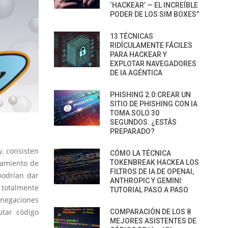
‘HACKEAR’ — EL INCREÍBLE
PODER DE LOS SIM BOXES”
13 TÉCNICAS
RIDÍCULAMENTE FÁCILES
PARA HACKEAR Y
EXPLOTAR NAVEGADORES
DE IA AGÉNTICA
PHISHING 2.0:CREAR UN
SITIO DE PHISHING CON IA
TOMA SOLO 30
SEGUNDOS. ¿ESTÁS
PREPARADO?
, consisten
CÓMO LA TÉCNICA
TOKENBREAK HACKEA LOS
tamiento de
FILTROS DE IA DE OPENAI,
podrían dar
ANTHROPIC Y GEMINI:
 totalmente
TUTORIAL PASO A PASO
denegaciones
utar código
COMPARACIÓN DE LOS 8
MEJORES ASISTENTES DE