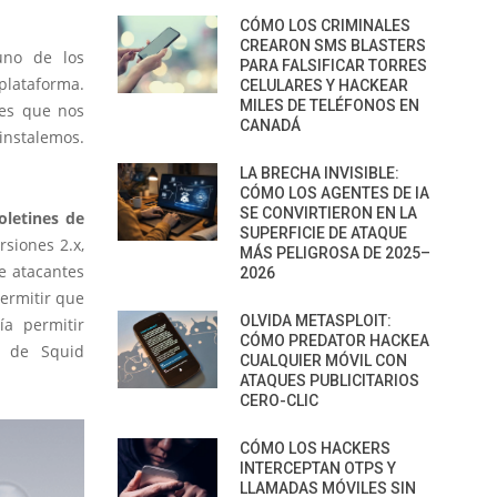
CÓMO LOS CRIMINALES
CREARON SMS BLASTERS
uno de los
PARA FALSIFICAR TORRES
lataforma.
CELULARES Y HACKEAR
MILES DE TELÉFONOS EN
nes que nos
CANADÁ
instalemos.
LA BRECHA INVISIBLE:
CÓMO LOS AGENTES DE IA
SE CONVIRTIERON EN LA
oletines de
SUPERFICIE DE ATAQUE
siones 2.x,
MÁS PELIGROSA DE 2025–
ue atacantes
2026
ermitir que
OLVIDA METASPLOIT:
ía permitir
CÓMO PREDATOR HACKEA
s de Squid
CUALQUIER MÓVIL CON
ATAQUES PUBLICITARIOS
CERO-CLIC
CÓMO LOS HACKERS
INTERCEPTAN OTPS Y
LLAMADAS MÓVILES SIN