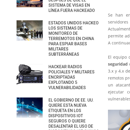
DESPUÉS DE QUE EL
SISTEMA DE VISAS EN
LÍNEA FUERA HACKEADO
Se han en
servidore
ESTADOS UNIDOS HACKEO
LOS SISTEMAS DE
Actualment
MONITOREO DE
permite ad
TERREMOTOS EN CHINA
A continuac
PARA ESPIAR BASES
MILITARES
SUBTERRÁNEAS
El equipo 
seguridad
d
HACKEAR RADIOS
3.x y 4.x d
POLICIALES Y MILITARES
ENCRIPTADAS
remotos pr
EXPLOTANDO 5
un atacant
VULNERABILIDADES
ejecutar 
vulnerable
EL GOBIERNO DE EE. UU.
QUIERE ESTA NUEVA
ETIQUETA EN LOS
DISPOSITIVOS IOT
SEGUROS O QUIERE
DESALENTAR EL USO DE