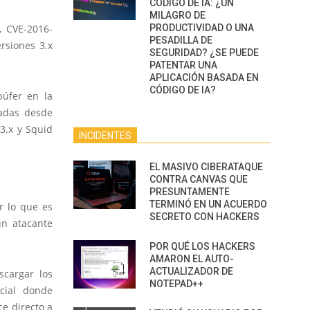
CÓDIGO DE IA: ¿UN
MILAGRO DE
PRODUCTIVIDAD O UNA
, CVE-2016-
PESADILLA DE
rsiones 3.x
SEGURIDAD? ¿SE PUEDE
PATENTAR UNA
APLICACIÓN BASADA EN
CÓDIGO DE IA?
búfer en la
iadas desde
 3.x y Squid
INCIDENTES
EL MASIVO CIBERATAQUE
CONTRA CANVAS QUE
PRESUNTAMENTE
TERMINÓ EN UN ACUERDO
r lo que es
SECRETO CON HACKERS
un atacante
POR QUÉ LOS HACKERS
AMARON EL AUTO-
ACTUALIZADOR DE
scargar los
NOTEPAD++
cial donde
ce directo a