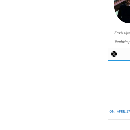
Envía tips
También p
2016-
ON:
APRIL 27
04-
27