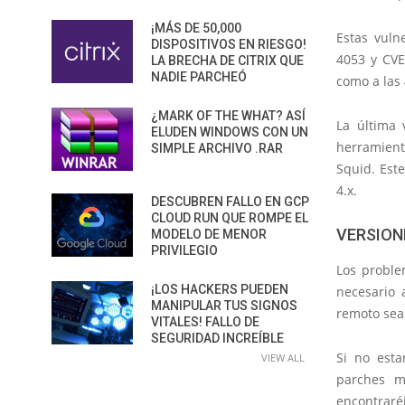
¡MÁS DE 50,000
Estas vuln
DISPOSITIVOS EN RIESGO!
4053 y CVE
LA BRECHA DE CITRIX QUE
NADIE PARCHEÓ
como a las 
¿MARK OF THE WHAT? ASÍ
La última 
ELUDEN WINDOWS CON UN
herramient
SIMPLE ARCHIVO .RAR
Squid. Este
4.x.
DESCUBREN FALLO EN GCP
CLOUD RUN QUE ROMPE EL
VERSION
MODELO DE MENOR
PRIVILEGIO
Los proble
¡LOS HACKERS PUEDEN
necesario 
MANIPULAR TUS SIGNOS
remoto sea 
VITALES! FALLO DE
SEGURIDAD INCREÍBLE
Si no esta
VIEW ALL
parches m
encontraréi